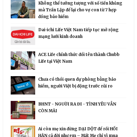
Không thể tưởng tượng với số tiền khủng
mà Trần Lập để lại cho vợ con từ 7 hợp
đồng bảo hiểm
Dai-ichi Life Việt Nam tiếp tục mở rộng
mạng lưới kinh doanh
ACE Life chính thức đổi tên thành Chubb
Life tại Việt Nam
Chưa có thói quen dự phòng bằng bảo
hiểm, người Việt bị động trước rủi ro
BHNT - NGƯỜI RA ĐI - TÌNH YÊU VẪN
CÒN MÃI
Ai còn mẹ xin đừng DẠI DỘT để rồi HỐI
HẬN cả đời như em – Mất Mẹ chỉ vì mua