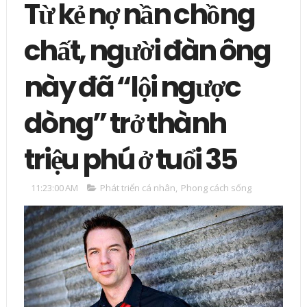
Từ kẻ nợ nần chồng
chất, người đàn ông
này đã “lội ngược
dòng” trở thành
triệu phú ở tuổi 35
11:23:00 AM
Phát triển cá nhân
,
Phong cách sống