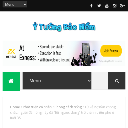
Home
/
Phát triển cá nhân
/
Phong cách sống
/
Từ kẻ nợ nần chồng
chất, người đàn ông này đã “lội ngược dòng” trở thành triệu phú ở
tuổi 35