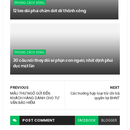
PHONG CÁCH SỐNG
12 lừa dối phải chấm dứt để thành công
PHONG CÁCH SỐNG
30 câu nói thay đổi số phận con người, nhất định phải
đọc một lần
PREVIOUS
NEXT
MẪU THƯ NGỎ GỬI ĐẾN
Các trường hợp loại trừ chi trả
KHÁCH HÀNG DÀNH CHO TƯ
quyền lợi BHNT
VẤN BẢO HIỂM
POST
COMMENT
FACEBOOK
BLOGGER