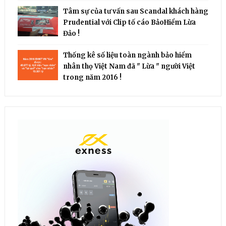
Tâm sự của tư vấn sau Scandal khách hàng
Prudential với Clip tố cáo BảoHiểm Lừa
Đảo !
Thống kê số liệu toàn ngành bảo hiểm
nhân thọ Việt Nam đã " Lừa " người Việt
trong năm 2016 !