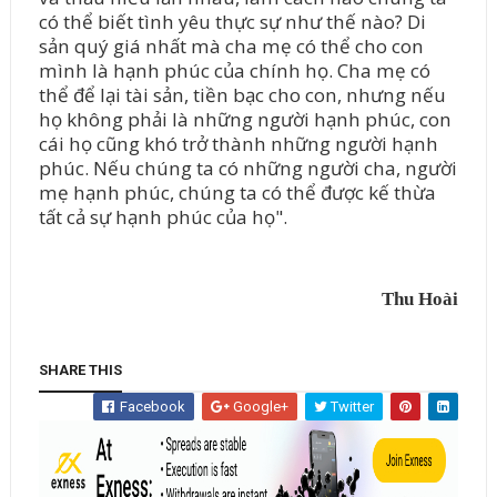
có thể biết tình yêu thực sự như thế nào? Di
sản quý giá nhất mà cha mẹ có thể cho con
mình là hạnh phúc của chính họ. Cha mẹ có
thể để lại tài sản, tiền bạc cho con, nhưng nếu
họ không phải là những người hạnh phúc, con
cái họ cũng khó trở thành những người hạnh
phúc. Nếu chúng ta có những người cha, người
mẹ hạnh phúc, chúng ta có thể được kế thừa
tất cả sự hạnh phúc của họ".
Thu Hoài
SHARE THIS
Facebook
Google+
Twitter