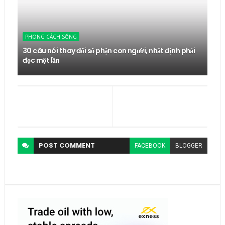
PHONG CÁCH SỐNG
30 câu nói thay đổi số phận con người, nhất định phải
đọc một lần
POST
COMMENT
FACEBOOK
BLOGGER