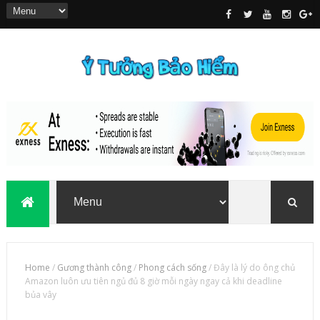
Home
/
Gương thành công
/
Phong cách sống
/
Đây là lý do ông chủ
Amazon luôn ưu tiên ngủ đủ 8 giờ mỗi ngày ngay cả khi deadline
bủa vây