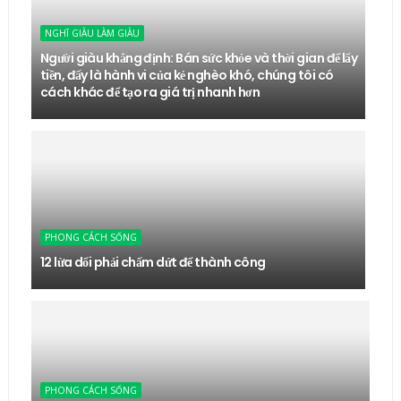
NGHĨ GIÀU LÀM GIÀU
Người giàu khẳng định: Bán sức khỏe và thời gian để lấy
tiền, đấy là hành vi của kẻ nghèo khó, chúng tôi có
cách khác để tạo ra giá trị nhanh hơn
PHONG CÁCH SỐNG
12 lừa dối phải chấm dứt để thành công
PHONG CÁCH SỐNG