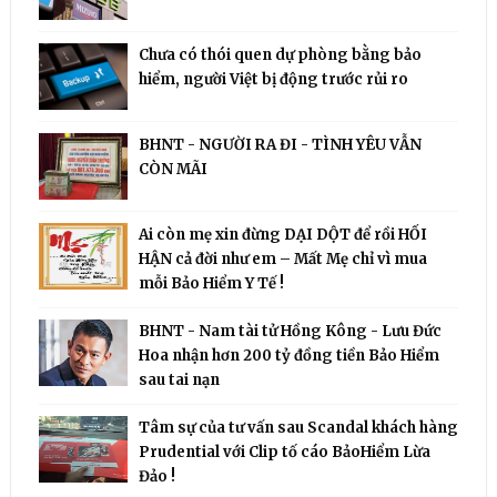
Chưa có thói quen dự phòng bằng bảo
hiểm, người Việt bị động trước rủi ro
BHNT - NGƯỜI RA ĐI - TÌNH YÊU VẪN
CÒN MÃI
Ai còn mẹ xin đừng DẠI DỘT để rồi HỐI
HẬN cả đời như em – Mất Mẹ chỉ vì mua
mỗi Bảo Hiểm Y Tế !
BHNT - Nam tài tử Hồng Kông - Lưu Đức
Hoa nhận hơn 200 tỷ đồng tiền Bảo Hiểm
sau tai nạn
Tâm sự của tư vấn sau Scandal khách hàng
Prudential với Clip tố cáo BảoHiểm Lừa
Đảo !