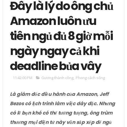
Đây là lý do ông chủ
Amazon luôn ưu
tiên ngủ đủ 8 giờ mỗi
ngày ngay cả khi
deadline bủa vây
11:42:00 PM
Gương thành công
,
Phong cách sống
Là giám đốc điều hành của Amazon, Jeff
Bezos có lịch trình làm việc dày đặc. Nhưng
có lẽ bạn khó có thể tưởng tượng, ông trùm
thương mại điện tử này vẫn sắp xếp để ngủ