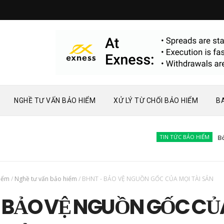
NGHỀ TƯ VẤN BẢO HIỂM
XỬ LÝ TỪ CHỐI BẢO HIỂM
B
TIN TỨC BẢO HIỂM
Bàn về 
hiểm
/
Nghề tư vấn bảo hiểm
/
BHNT - BẢO VỆ NGUỒN GỐC CỦA MỌI TÀI SẢN
 BẢO VỆ NGUỒN GỐC CỦ