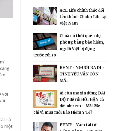
ACE Life chính thức đổi
tên thành Chubb Life tại
Việt Nam
Chưa có thói quen dự
phòng bằng bảo hiểm,
người Việt bị động
trước rủi ro
ểm”
 càng
BHNT - NGƯỜI RA ĐI -
hảm
TÌNH YÊU VẪN CÒN
MÃI
Ai còn mẹ xin đừng DẠI
ơ với
DỘT để rồi HỐI HẬN cả
với
đời như em – Mất Mẹ
chỉ vì mua mỗi Bảo Hiểm Y Tế !
tất cả
BHNT - Nam tài tử
cho một