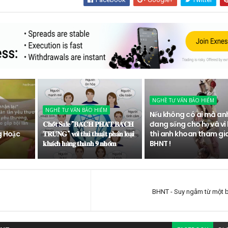
NGHỀ TƯ VẤN BẢO HIỂM
NGHỀ TƯ VẤN BẢO HIỂM
Nếu không có ai mà an
𝐂𝐡𝐨̂́𝐭 𝐒𝐚𝐥𝐞 "𝐁𝐀́𝐂𝐇 𝐏𝐇𝐀́𝐓 𝐁𝐀́𝐂𝐇
đang sống cho họ và vì 
g Hoặc
𝐓𝐑𝐔́𝐍𝐆" 𝐯𝐨̛́𝐢 𝐭𝐡𝐮̉ 𝐭𝐡𝐮𝐚̣̂𝐭 𝐩𝐡𝐚̂𝐧 𝐥𝐨𝐚̣𝐢
thì anh khoan tham gi
𝐤𝐡𝐚́𝐜𝐡 𝐡𝐚̀𝐧𝐠 𝐭𝐡𝐚̀𝐧𝐡 𝟗 𝐧𝐡𝐨́𝐦
BHNT !
BHNT - Suy ngẫm từ một 