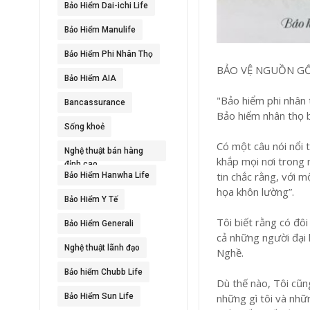
Bảo Hiểm Dai-ichi Life
Bảo Hiểm Manulife
Bảo Hiểm Phi Nhân Thọ
BẢO VỆ NGUỒN GỐ
Bảo Hiểm AIA
"Bảo hiểm phi nhân 
Bancassurance
Bảo hiểm nhân thọ b
Sống khoẻ
Có một câu nói nổi 
Nghệ thuật bán hàng
khắp mọi nơi trong 
đỉnh cao
tin chắc rằng, với m
Bảo Hiểm Hanwha Life
họa khôn lường”.
Bảo Hiểm Y Tế
Tôi biết rằng có đôi
Bảo Hiểm Generali
cả những người đại 
Nghệ thuật lãnh đạo
Nghề.
Bảo hiểm Chubb Life
Dù thế nào, Tôi cũn
những gì tôi và nhữ
Bảo Hiểm Sun Life