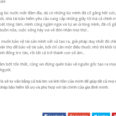
hơn!
g lúc nước mắt đầm đìa, dù có những lúc mình đã cố gắng hết sức
ối, nhà tái bảo hiểm yêu cầu cung cấp những giấy tờ mà cả chính m
bất tòng tâm, mình cũng ngậm ngùi và tự an ủi lòng mình, đã cố g
buồn nữa, cuộc sống hãy vui vẻ đón nhận mọi thứ...
 muốn bảo vệ tài sản mình vất vả tạo ra, giải pháp duy nhất đó chí
n thọ để bảo vệ tài sản, bởi chỉ cần một điếu thuốc nhỏ thì khối t
nh đống tro tàn, rồi tất cả trở thành con số âm...
iảm bớt tổn thất, cũng xin đừng quên bảo vệ nguồn gốc tạo ra mọi 
 Người.
 là
sẽ tư vấn bằng cả trái tim và linh hồn của mình để giúp tất cả mọi
háp bảo hiểm tối ưu và phù hợp với tài chính của gia đình mình.
Facebook
Google+
Twitter