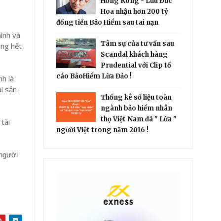
Hồng Kông - Lưu Đức
Hoa nhận hơn 200 tỷ
đồng tiền Bảo Hiểm sau tai nạn
,
ình và
Tâm sự của tư vấn sau
ắng hết
Scandal khách hàng
Prudential với Clip tố
cáo BảoHiểm Lừa Đảo !
nh là
ài sản
Thống kê số liệu toàn
ngành bảo hiểm nhân
thọ Việt Nam đã " Lừa "
tài
người Việt trong năm 2016 !
 người