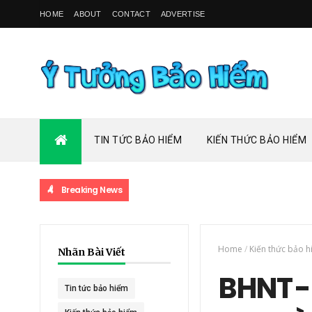
HOME
ABOUT
CONTACT
ADVERTISE
TIN TỨC BẢO HIỂM
KIẾN THỨC BẢO HIỂM
Breaking News
Home
/
Kiến thức bảo 
Nhãn Bài Viết
BHNT -
Tin tức bảo hiểm