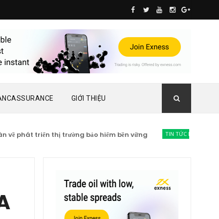
ANCASSURANCE
GIỚI THIỆU
phát triển thị trường bảo hiểm bền vững
TIN TỨC BẢO HIỂM
Lạc 
A