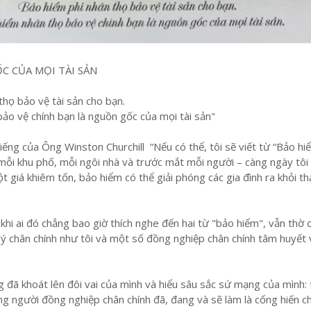
C CỦA MỌI TÀI SẢN
thọ bảo vệ tài sản cho bạn.
ảo vệ chính bạn là nguồn gốc của mọi tài sản"
tiếng của Ông Winston Churchill “Nếu có thể, tôi sẽ viết từ “Bảo hi
mỗi khu phố, mỗi ngôi nhà và trước mắt mỗi người – càng ngày tôi
ột giá khiêm tốn, bảo hiểm có thể giải phóng các gia đình ra khỏi t
 khi ai đó chẳng bao giờ thích nghe đến hai từ "bảo hiểm", vẫn thờ 
lý chân chính như tôi và một số đồng nghiệp chân chính tâm huyết 
g đã khoát lên đôi vai của mình và hiểu sâu sắc sứ mạng của mình: 
ng người đồng nghiệp chân chính đã, đang và sẽ làm là cống hiến 