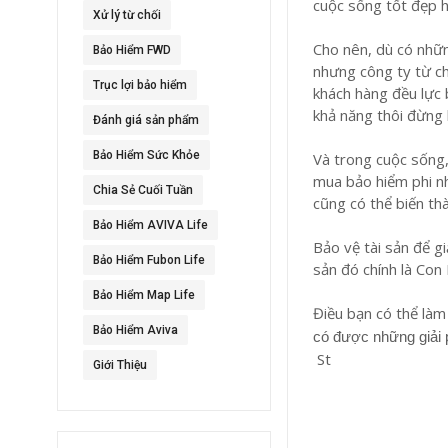
cuộc sống tốt đẹp 
Xử lý từ chối
Cho nên, dù có nhữn
Bảo Hiểm FWD
nhưng công ty từ ch
Trục lợi bảo hiểm
khách hàng đều lực 
khả năng thôi đừng 
Đánh giá sản phẩm
Bảo Hiểm Sức Khỏe
Và trong cuộc sống,
mua bảo hiểm phi nhâ
Chia Sẻ Cuối Tuần
cũng có thể biến thà
Bảo Hiểm AVIVA Life
Bảo vệ tài sản để g
Bảo Hiểm Fubon Life
sản đó chính là Con
Bảo Hiểm Map Life
Điều bạn có thể làm
Bảo Hiểm Aviva
có được những giải p
St
Giới Thiệu