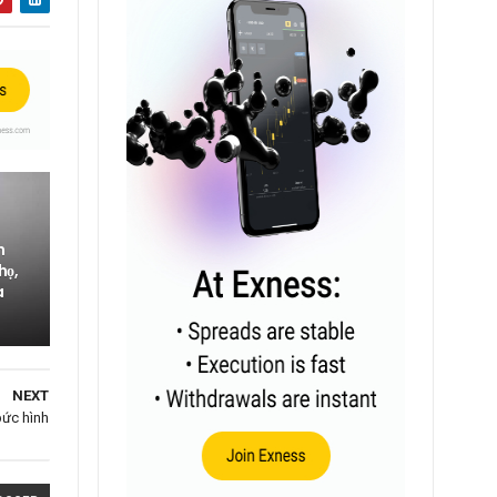
h
họ,
a
NEXT
bức hình