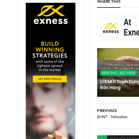
SHARE THIS
KIẾN THỨC BẢO HIỂM
LỜI MỜI Tuyển Dụn
Bán Hàng
PREVIOUS
BHNT - Telesales