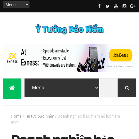
Home
/
Tin tức bảo hiểm
/
Doanh nghiệp bảo hiểm nỗ lực “làm
mới”