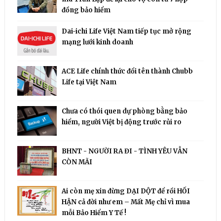
đồng bảo hiểm
Dai-ichi Life Việt Nam tiếp tục mở rộng
mạng lưới kinh doanh
ACE Life chính thức đổi tên thành Chubb
Life tại Việt Nam
Chưa có thói quen dự phòng bằng bảo
hiểm, người Việt bị động trước rủi ro
BHNT - NGƯỜI RA ĐI - TÌNH YÊU VẪN
CÒN MÃI
Ai còn mẹ xin đừng DẠI DỘT để rồi HỐI
HẬN cả đời như em – Mất Mẹ chỉ vì mua
mỗi Bảo Hiểm Y Tế !