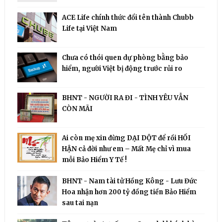
ACE Life chính thức đổi tên thành Chubb
Life tại Việt Nam
Chưa có thói quen dự phòng bằng bảo
hiểm, người Việt bị động trước rủi ro
BHNT - NGƯỜI RA ĐI - TÌNH YÊU VẪN
CÒN MÃI
Ai còn mẹ xin đừng DẠI DỘT để rồi HỐI
HẬN cả đời như em – Mất Mẹ chỉ vì mua
mỗi Bảo Hiểm Y Tế !
BHNT - Nam tài tử Hồng Kông - Lưu Đức
Hoa nhận hơn 200 tỷ đồng tiền Bảo Hiểm
sau tai nạn