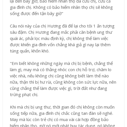
lại đến bây giờ, bảo hiểm nhân thọ đã cứu chị, cứu cả
gia đình chị. Không có bảo hiểm nhân thọ chị sẽ không
sống được đến tận bây giờ"
Câu nói này của chị Hương đã để lại cho tôi 1 ấn tượng
sâu đậm. Chị Hương đang mắc phải căn bệnh ung thư
quái ác, phải lọc máu định kỳ, chị không thể làm việc
được khiến gia đình vốn chẳng khá giả gì nay lại thêm
túng quẩn, khốn khó.
"Em biết không những ngày mà chị bị bệnh, chẳng thể
làm gì, may mà có thằng nhóc con chị hỗ trợ, chăm lo
việc nhà, nếu không chị cũng không biết làm thể nào
nữa, thận thì bị hư rùi, cũng không còn sức lực nữa, nên
cũng chẳng thể làm được việc gì, trời đất như đang
trừng phạt chị.
Khi mà chị bị ung thư, thời gian đó chị không còn muốn
sống tiếp nữa, gia đình chị chắc cũng tan đàn sẽ nghé.
May mà lúc còn trẻ chị có mua vài cái hợp đồng bảo
hiểm nhân thọ, giờ nó mới phát huy tác dụng, nó không