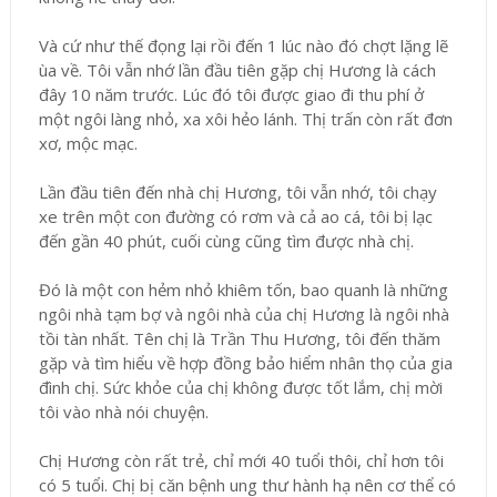
Và cứ như thế đọng lại rồi đến 1 lúc nào đó chợt lặng lẽ
ùa về. Tôi vẫn nhớ lần đầu tiên gặp chị Hương là cách
đây 10 năm trước. Lúc đó tôi được giao đi thu phí ở
một ngôi làng nhỏ, xa xôi hẻo lánh. Thị trấn còn rất đơn
xơ, mộc mạc.
Lần đầu tiên đến nhà chị Hương, tôi vẫn nhớ, tôi chạy
xe trên một con đường có rơm và cả ao cá, tôi bị lạc
đến gần 40 phút, cuối cùng cũng tìm được nhà chị.
Đó là một con hẻm nhỏ khiêm tốn, bao quanh là những
ngôi nhà tạm bợ và ngôi nhà của chị Hương là ngôi nhà
tồi tàn nhất. Tên chị là Trần Thu Hương, tôi đến thăm
gặp và tìm hiểu về hợp đồng bảo hiểm nhân thọ của gia
đình chị. Sức khỏe của chị không được tốt lắm, chị mời
tôi vào nhà nói chuyện.
Chị Hương còn rất trẻ, chỉ mới 40 tuổi thôi, chỉ hơn tôi
có 5 tuổi. Chị bị căn bệnh ung thư hành hạ nên cơ thể có