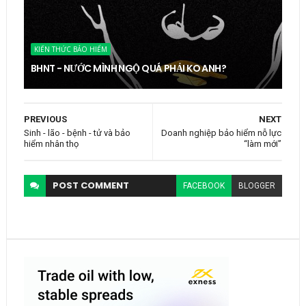
KIẾN THỨC BẢO HIỂM
BHNT - NƯỚC MÌNH NGỘ QUÁ PHẢI KO ANH?
PREVIOUS
NEXT
Sinh - lão - bệnh - tử và bảo
Doanh nghiệp bảo hiểm nỗ lực
hiểm nhân thọ
“làm mới”
POST
COMMENT
FACEBOOK
BLOGGER