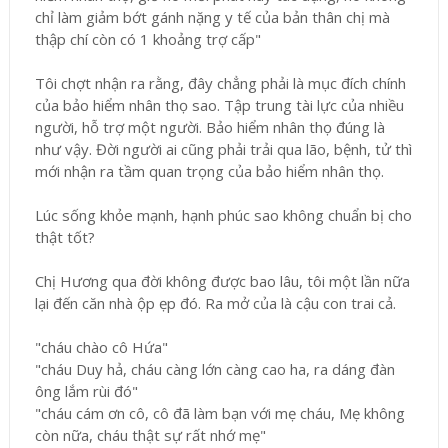
chỉ làm giảm bớt gánh nặng y tế của bản thân chị mà
thập chí còn có 1 khoảng trợ cấp"
Tôi chợt nhận ra rằng, đây chẳng phải là mục đích chính
của bảo hiểm nhân thọ sao. Tập trung tài lực của nhiều
người, hỗ trợ một người. Bảo hiểm nhân thọ đúng là
như vậy. Đời người ai cũng phải trải qua lão, bệnh, tử thì
mới nhận ra tầm quan trọng của bảo hiểm nhân thọ.
Lúc sống khỏe mạnh, hạnh phúc sao không chuẩn bị cho
thật tốt?
Chị Hương qua đời không được bao lâu, tôi một lần nữa
lại đến căn nhà ộp ẹp đó. Ra mở của là cậu con trai cả.
"cháu chào cô Hứa"
"cháu Duy hả, cháu càng lớn càng cao ha, ra dáng đàn
ông lắm rùi đó"
"cháu cám ơn cô, cô đã làm bạn với mẹ cháu, Mẹ không
còn nữa, cháu thật sự rất nhớ mẹ"