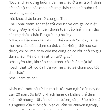
"Duy à, cháu đừng buồn nữa, mẹ cháu ở trên trời 1 định
sẽ phù hộ cho các cháu, nếu mẹ thấy cháu cứ buồn thì
bà không vui đâu.
mặt khác cháu là anh 2 của gia đình.
Cháu phải chăm sóc thật tốt cho ba và em gái có biết
không. Đây là khoản tiền thanh toán bảo hiểm nhân thọ
của mẹ cháu. Cháu là người thụ hưởng"
"cô à, số tiền này cháu không thể cầm được, đây là tiền
mà mẹ cháu dành dụm cả đời, cháu không thể nào sài
được, chi phí ma chay của mẹ cũng đã có rồi, nhờ cô giữ
dùm cháu. Mẹ nói mẹ rất tin tưởng cô"
"cháu yên tâm, khi nào cháu rảnh, cô sẽ lên một kế
hoạch thật tốt, cô đã hứa với mẹ cháu sẽ chăm sóc tốt
cho cháu"
"cháu cám ơn cô"
Nháy mắt một cái từ lúc mới bước vào nghề đến nay đã
gần 20 năm. Số lượng khách hàng đã không thể đếm
xuể, thế nhưng, tôi vẫn luôn tin tưởng rằng. Bảo hiểm là
sự nghiệp của cuộc đời. Mặc dù cần sự chuyên nghiệp,