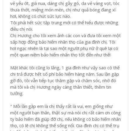
vẻ yếu ớt, già nua, dáng chị gầy gò, da vẻ vàng vọt, tóc
thưa thớt, miệng món mén, chị như quả bóng đang xì
hơi, không có chút sức lực nào.
Tôi phải hết sức tập trung mới có thể hiểu được những
điều chị nói.
Chị Hương cho tôi xem ảnh các con và đưa tôi xem một
sấp hợp đồng bảo hiểm nhân thọ của gia đình chị. Tôi
hơi ngạc nhiên là tại sao một người phụ nữ ở quê lại có
một quan niệm bảo hiểm nhân thọ tốt đến như thế!
Mặt khác tôi cũng lo lắng, 1 gia đình như vậy sao có thể
chi trả được hết số phí bảo hiểm hàng năm. Sau lần gặp
gỡ đó, tôi vẫn tiếp tục thăm gặp và chăm sóc, nhờ đó
mà tôi và chị Hương ngày càng thân thiết, thêm tin
tưởng.
" Mỗi lần gặp em là chị thấy rất là vui, em giống như
một người bạn thân, thật sự mà nói chị rất cám ơn công
ty bảo hiểm đã giúp đỡ chị, nếu không có bảo hiểm nhân
thọ, có lẽ chị không thể sống nổi. Gia đình chị có thể trụ