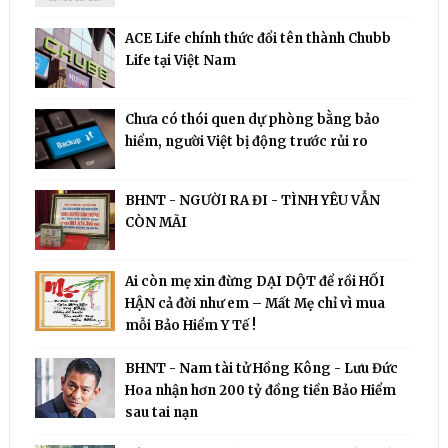
ACE Life chính thức đổi tên thành Chubb
Life tại Việt Nam
Chưa có thói quen dự phòng bằng bảo
hiểm, người Việt bị động trước rủi ro
BHNT - NGƯỜI RA ĐI - TÌNH YÊU VẪN
CÒN MÃI
Ai còn mẹ xin đừng DẠI DỘT để rồi HỐI
HẬN cả đời như em – Mất Mẹ chỉ vì mua
mỗi Bảo Hiểm Y Tế !
BHNT - Nam tài tử Hồng Kông - Lưu Đức
Hoa nhận hơn 200 tỷ đồng tiền Bảo Hiểm
sau tai nạn