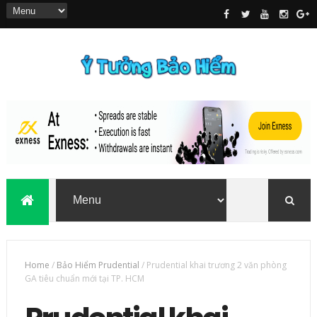
Home
/
Bảo Hiểm Prudential
/
Prudential khai trương 2 văn phòng
GA tiêu chuẩn mới tại TP. HCM