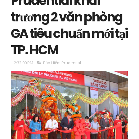
Prudential khai
trương 2 văn phòng
GA tiêu chuẩn mới tại
TP. HCM
2:32:00 PM
Bảo Hiểm Prudential