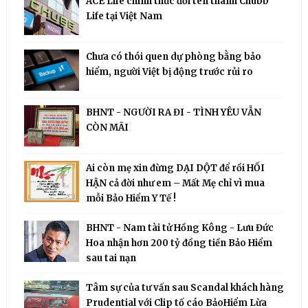
ACE Life chính thức đổi tên thành Chubb
Life tại Việt Nam
Chưa có thói quen dự phòng bằng bảo
hiểm, người Việt bị động trước rủi ro
BHNT - NGƯỜI RA ĐI - TÌNH YÊU VẪN
CÒN MÃI
Ai còn mẹ xin đừng DẠI DỘT để rồi HỐI
HẬN cả đời như em – Mất Mẹ chỉ vì mua
mỗi Bảo Hiểm Y Tế !
BHNT - Nam tài tử Hồng Kông - Lưu Đức
Hoa nhận hơn 200 tỷ đồng tiền Bảo Hiểm
sau tai nạn
Tâm sự của tư vấn sau Scandal khách hàng
Prudential với Clip tố cáo BảoHiểm Lừa