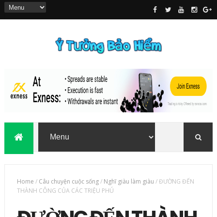
Home
/
Câu chuyện cuộc sống
/
Nghĩ giàu làm giàu
/
ĐƯỜNG ĐẾN
THÀNH CÔNG CỦA CÁC TRIỆU PHÚ