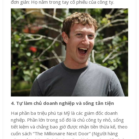
đơn giản: Họ nắm trong tay cổ phiếu của công ty.
4. Tự làm chủ doanh nghiệp và sống tằn tiện
Hai phần ba triệu phú tại Mỹ là các giám đốc doanh
nghiệp. Phần lớn trong số đó là chủ công ty nhỏ, sống
tiết kiệm và chẳng bao giờ được nhận tiền thừa kế, theo
cuốn sách “The Millionaire Next Door” (Người hàng