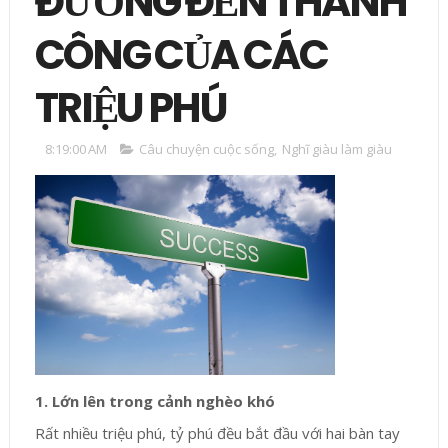
ĐƯỜNG ĐẾN THÀNH
CÔNG CỦA CÁC
TRIỆU PHÚ
8:19:00 AM
Câu chuyện cuộc sống
,
Nghĩ giàu làm giàu
1. Lớn lên trong cảnh nghèo khó
Rất nhiều triệu phú, tỷ phú đều bắt đầu với hai bàn tay