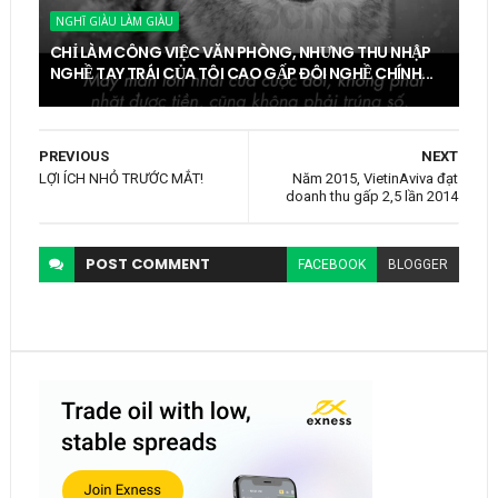
NGHĨ GIÀU LÀM GIÀU
CHỈ LÀM CÔNG VIỆC VĂN PHÒNG, NHƯNG THU NHẬP
NGHỀ TAY TRÁI CỦA TÔI CAO GẤP ĐÔI NGHỀ CHÍNH...
PREVIOUS
NEXT
LỢI ÍCH NHỎ TRƯỚC MẮT!
Năm 2015, VietinAviva đạt
doanh thu gấp 2,5 lần 2014
POST
COMMENT
FACEBOOK
BLOGGER