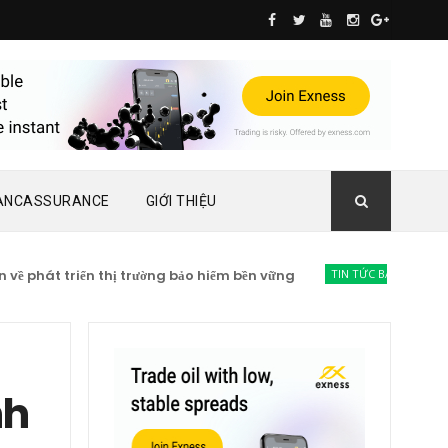
ANCASSURANCE
GIỚI THIỆU
phát triển thị trường bảo hiểm bền vững
TIN TỨC BẢO HIỂM
Lạc 
nh