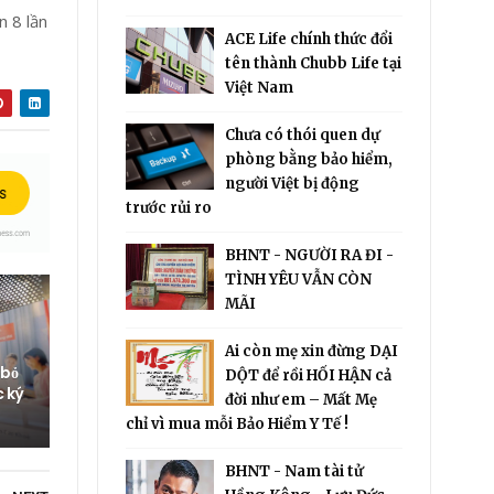
n 8 lần
ACE Life chính thức đổi
tên thành Chubb Life tại
Việt Nam
Chưa có thói quen dự
phòng bằng bảo hiểm,
người Việt bị động
trước rủi ro
BHNT - NGƯỜI RA ĐI -
TÌNH YÊU VẪN CÒN
MÃI
Ai còn mẹ xin đừng DẠI
 bỏ
DỘT để rồi HỐI HẬN cả
c ký
đời như em – Mất Mẹ
chỉ vì mua mỗi Bảo Hiểm Y Tế !
BHNT - Nam tài tử