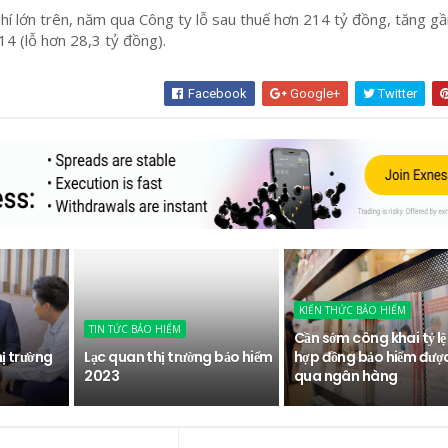
phí lớn trên, năm qua Công ty lỗ sau thuế hơn 214 tỷ đồng, tăng gầ
14 (lỗ hơn 28,3 tỷ đồng).
Facebook
Google+
Twitter
KIẾN THỨC BẢO HIỂM
TIN TỨC BẢO HIỂM
Cần sớm công khai tỷ lệ
hị trường
Lạc quan thị trường bảo hiểm
hợp đồng bảo hiểm đượ
2023
qua ngân hàng