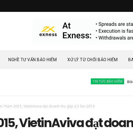
NGHỀ TƯ VẤN BẢO HIỂM
XỬ LÝ TỪ CHỐI BẢO HIỂM
B
TIN TỨC BẢO HIỂM
Bàn về 
m
/
Năm 2015, VietinAviva đạt doanh thu gấp 2,5 lần 2014
15, VietinAviva đạt doa