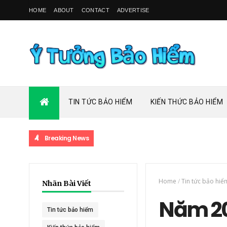
HOME
ABOUT
CONTACT
ADVERTISE
TIN TỨC BẢO HIỂM
KIẾN THỨC BẢO HIỂM
Breaking News
Home
/
Tin tức bảo hiể
Nhãn Bài Viết
Năm 20
Tin tức bảo hiểm