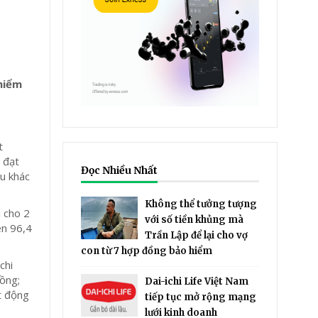
 hiểm
t
 đạt
Đọc Nhiều Nhất
hu khác
Không thể tưởng tượng
u cho 2
với số tiền khủng mà
ên 96,4
Trần Lập để lại cho vợ
con từ 7 hợp đồng bảo hiểm
chi
đồng;
Dai-ichi Life Việt Nam
ạt động
tiếp tục mở rộng mạng
lưới kinh doanh