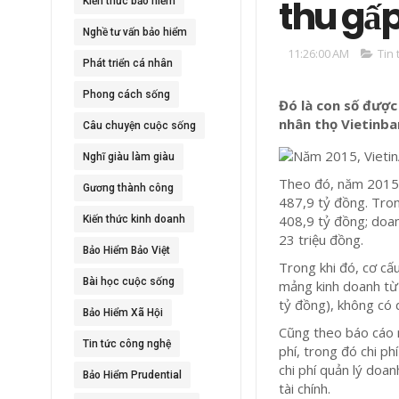
thu gấp
Kiến thức bảo hiểm
Nghề tư vấn bảo hiểm
11:26:00 AM
Tin
Phát triển cá nhân
Phong cách sống
Đó là con số được
nhân thọ Vietinba
Câu chuyện cuộc sống
Nghĩ giàu làm giàu
Theo đó, năm 2015,
Gương thành công
487,9 tỷ đồng. Tron
408,9 tỷ đồng; doan
Kiến thức kinh doanh
23 triệu đồng.
Bảo Hiểm Bảo Việt
Trong khi đó, cơ cấ
Bài học cuộc sống
mảng kinh doanh từ 
tỷ đồng), không có 
Bảo Hiểm Xã Hội
Cũng theo báo cáo 
Tin tức công nghệ
phí, trong đó chi p
chi phí quản lý doan
Bảo Hiểm Prudential
tài chính.