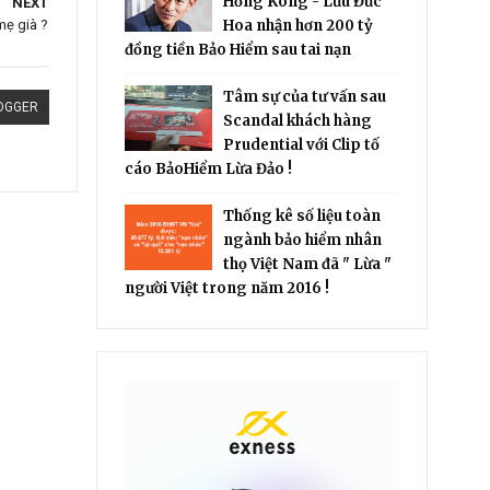
Hồng Kông - Lưu Đức
NEXT
ẹ già ?
Hoa nhận hơn 200 tỷ
đồng tiền Bảo Hiểm sau tai nạn
Tâm sự của tư vấn sau
OGGER
Scandal khách hàng
Prudential với Clip tố
cáo BảoHiểm Lừa Đảo !
Thống kê số liệu toàn
ngành bảo hiểm nhân
thọ Việt Nam đã " Lừa "
người Việt trong năm 2016 !