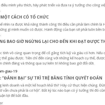
 điều mình yêu thích, hãy phát triển và đưa ra ý tưởng cho công vi
.
 MỘT CÁCH CÓ TỔ CHỨC
hể nhìn ra được khả năng thành công thì điều cần phải làm chính là
hững gì mình muốn có được. Hành động của bạn sẽ phải luôn bền b
.
ĐỪNG BAO GIỜ NGỪNG LẠI CHO ĐẾN KHI ĐẠT ĐƯỢC 
ặc tính vô cùng quan trọng để cố gắng tích luỹ và giàu có hơn. Nếu 
 thể giàu được. Tiền chỉ đến cùng với những kế hoạch cụ thể, được
chính đáng và thông qua sự kiên trì không bao giờ đổi dời.
: “ĐÁNH BẠI” SỰ TRÌ TRỆ BẰNG TÍNH QUYẾT ĐOÁN
g kinh doanh
và một kế hoạch khả thi? Hãy cứ thực hiện chúng. Đ
ờ vẫn chưa phải là cơ hội”. Bất kỳ lúc nào bạn có ý tưởng thì đó cũ
huận lợi để bắt đầu.
er