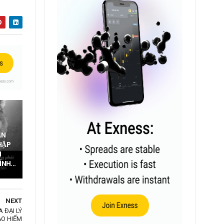
ĂN
HẬP
I
NH...
NEXT
ĐẠI LÝ
̉O HIỂM