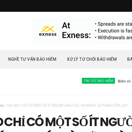
NGHỀ TƯ VẤN BẢO HIỂM
XỬ LÝ TỪ CHỐI BẢO HIỂM
B
TIN TỨC BẢO HIỂM
Bàn về phát 
iàu
/
TẠI SAO CHỈ CÓ MỘT SỐ ÍT NGƯỜI GIÀU CÓ, HỌ KHÁC GÌ PHẦN CÒN LẠI?
O CHỈ CÓ MỘT SỐ ÍT NGƯỜ