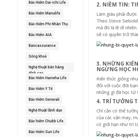
Bảo Hiểm Dai-ichi Life
2. NIỀM TIN: 
Làm giàu phải được 
Bảo Hiểm Manulife
Theo Steve Siebold 
Bảo Hiểm Phi Nhân Thọ
mà đó là lẽ dĩ nhiên
sẽ có quyền trở thà
Bảo Hiểm AIA
Bancassurance
Sống khoẻ
3. NHỮNG KIẾN
Nghệ thuật bán hàng
NGỪNG HỌC H
đỉnh cao
Kiến thức giống như
Bảo Hiểm Hanwha Life
đối với cuộc đời bạ
Bảo Hiểm Y Tế
những gì đã học từ 
Bảo Hiểm Generali
4. TRÍ TƯỞNG
Chỉ cần có thể tưởn
Nghệ thuật lãnh đạo
của các vận may, mà
Bảo hiểm Chubb Life
có giới hạn như trí t
Bảo Hiểm Sun Life