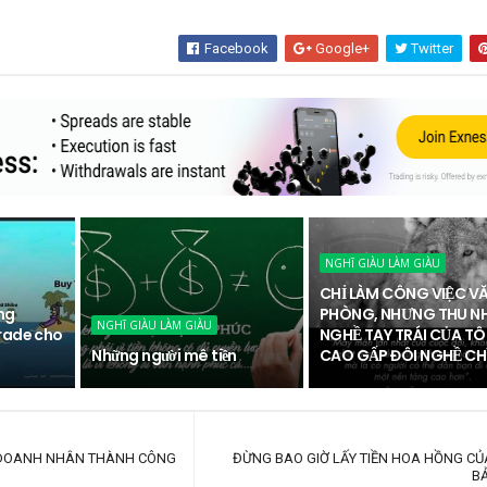
Facebook
Google+
Twitter
NGHĨ GIÀU LÀM GIÀU
CHỈ LÀM CÔNG VIỆC V
ùng
PHÒNG, NHƯNG THU N
NGHĨ GIÀU LÀM GIÀU
rade cho
NGHỀ TAY TRÁI CỦA TÔ
Những người mê tiền
CAO GẤP ĐÔI NGHỀ CHÍ
 DOANH NHÂN THÀNH CÔNG
ĐỪNG BAO GIỜ LẤY TIỀN HOA HỒNG CỦA 
BA