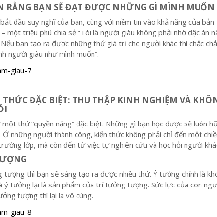
TIN RẰNG BẠN SẼ ĐẠT ĐƯỢC NHỮNG GÌ MÌNH MUỐN
bắt đầu suy nghĩ của bạn, cùng với niềm tin vào khả năng của bản 
– một triệu phú chia sẻ “Tôi là người giàu không phải nhờ đặc ân n
. Nếu bạn tạo ra được những thứ giá trị cho người khác thì chắc ch
nh người giàu như mình muốn”.
 THỨC ĐẶC BIỆT: THU THẬP KINH NGHIỆM VÀ KHÔ
ỎI
 một thứ “quyền năng” đặc biệt. Những gì bạn học được sẽ luôn hữ
n. Ở những
người thành công
, kiến thức không phải chỉ đến một chi
trường lớp, mà còn đến từ việc tự nghiên cứu và học hỏi người khá
 TƯỢNG
g tượng thì bạn sẽ sáng tạo ra được nhiều thứ. Ý tưởng chính là kh
 ý tưởng lại là sản phẩm của trí tưởng tượng. Sức lực của con ngườ
ưởng tượng thì lại là vô cùng.