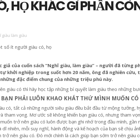
Ó, HỌ KHÁC GÌ PHẦN CÒ
ĩ giàu làm giàu
ác giả của cuốn sách “Nghĩ giàu, làm giàu” – người đã từng p
 tự khởi nghiệp trong suốt hơn 20 năm, ông đã nghiên cứu, 
 những đặc điểm chung của những triệu phú này.
n giàu có thì hãy học tập những bí quyết làm giàu theo những bư
: BẠN PHẢI LUÔN KHAO KHÁT THỨ MÌNH MUỐN CÓ
iàu có, tất cả những người siêu giàu đều bắt đầu từ mộng tưởng, h
và tham vọng. Mơ ước sẽ không khiến bạn giàu có, nhưng tham vọn
ĩ muốn trở nên giàu có luôn được bạn ghi nhớ trong đầu mình, gần 
à dĩ nhiên, mỗi suy nghĩ, hành động và kế hoạch của bạn sẽ chịu ản
rở nên giàu có. Đó mới chính là cách giúp bạn sớm trở nên giàu c