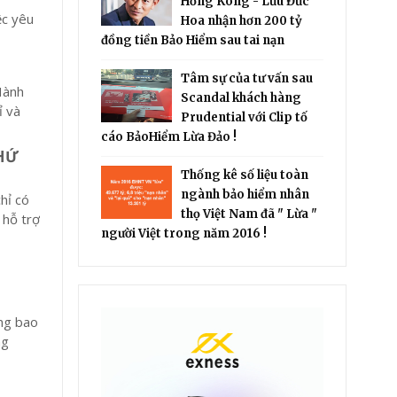
Hồng Kông - Lưu Đức
ệc yêu
Hoa nhận hơn 200 tỷ
đồng tiền Bảo Hiểm sau tai nạn
Tâm sự của tư vấn sau
 Hành
Scandal khách hàng
ỉ và
Prudential với Clip tố
cáo BảoHiểm Lừa Đảo !
THỨ
Thống kê số liệu toàn
ngành bảo hiểm nhân
chỉ có
thọ Việt Nam đã " Lừa "
 hỗ trợ
người Việt trong năm 2016 !
ừng bao
ng