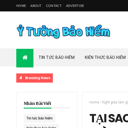
HOME
ABOUT
CONTACT
ADVERTISE
TIN TỨC BẢO HIỂM
KIẾN THỨC BẢO HIỂM
Breaking News
Home
/
Nghĩ giàu làm g
Nhãn Bài Viết
TẠI SA
Tin tức bảo hiểm