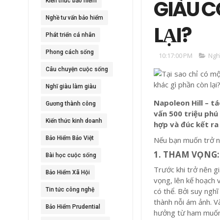
GIÀU C
Kiến thức bảo hiểm
Nghề tư vấn bảo hiểm
LẠI?
Phát triển cá nhân
Phong cách sống
10:17:00 PM
Ngh
Câu chuyện cuộc sống
Nghĩ giàu làm giàu
Napoleon Hill – t
Gương thành công
vấn 500 triệu phú
Kiến thức kinh doanh
hợp và đúc kết ra
Bảo Hiểm Bảo Việt
Nếu bạn muốn trở nê
1. THAM VỌNG
Bài học cuộc sống
Trước khi trở nên g
Bảo Hiểm Xã Hội
vọng, lên kế hoạch 
Tin tức công nghệ
có thể. Bởi suy ngh
thành nỗi ám ảnh. V
Bảo Hiểm Prudential
hưởng từ ham muốn t