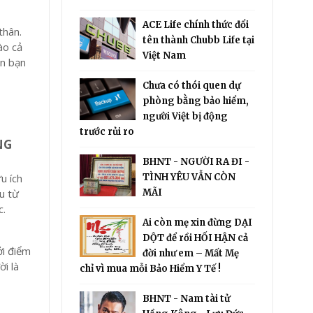
ACE Life chính thức đổi
thân.
tên thành Chubb Life tại
ào cả
Việt Nam
ắn bạn
Chưa có thói quen dự
phòng bằng bảo hiểm,
người Việt bị động
trước rủi ro
NG
BHNT - NGƯỜI RA ĐI -
u ích
TÌNH YÊU VẪN CÒN
ều từ
MÃI
c.
Ai còn mẹ xin đừng DẠI
DỘT để rồi HỐI HẬN cả
ởi điểm
đời như em – Mất Mẹ
i là
chỉ vì mua mỗi Bảo Hiểm Y Tế !
BHNT - Nam tài tử