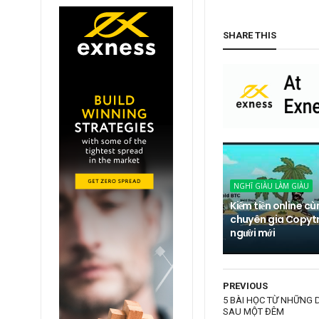
SHARE THIS
NGHĨ GIÀU LÀM GIÀU
Kiếm tiền online c
chuyên gia Copyt
người mới
PREVIOUS
5 BÀI HỌC TỪ NHỮNG
SAU MỘT ĐÊM