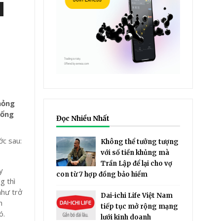
N
hỏng
tổng
Đọc Nhiều Nhất
ớc sau:
Không thể tưởng tượng
với số tiền khủng mà
Trần Lập để lại cho vợ
y
con từ 7 hợp đồng bảo hiểm
g thì
như trở
Dai-ichi Life Việt Nam
h
tiếp tục mở rộng mạng
ó.
lưới kinh doanh