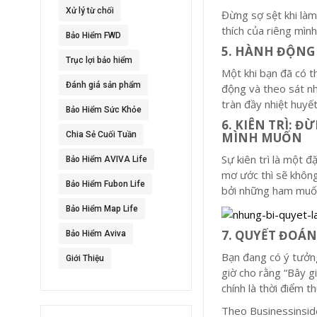
Xử lý từ chối
Đừng sợ sệt khi làm
thích của riêng mình
Bảo Hiểm FWD
5. HÀNH ĐỘNG
Trục lợi bảo hiểm
Một khi bạn đã có t
Đánh giá sản phẩm
động và theo sát n
tràn đầy nhiệt huyết
Bảo Hiểm Sức Khỏe
6. KIÊN TRÌ: 
MÌNH MUỐN
Chia Sẻ Cuối Tuần
Sự kiên trì là một đ
Bảo Hiểm AVIVA Life
mơ ước thì sẽ không
Bảo Hiểm Fubon Life
bởi những ham muốn 
Bảo Hiểm Map Life
7. QUYẾT ĐOÁN
Bảo Hiểm Aviva
Bạn đang có
ý tưởn
Giới Thiệu
giờ cho rằng “Bây gi
chính là thời điểm t
Theo Businessinsid