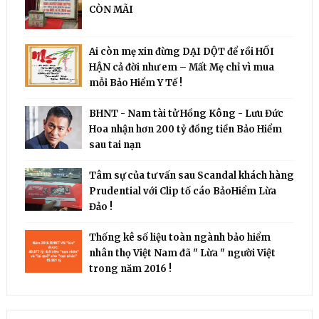
CÒN MÃI
Ai còn mẹ xin đừng DẠI DỘT để rồi HỐI
HẬN cả đời như em – Mất Mẹ chỉ vì mua
mỗi Bảo Hiểm Y Tế !
BHNT - Nam tài tử Hồng Kông - Lưu Đức
Hoa nhận hơn 200 tỷ đồng tiền Bảo Hiểm
sau tai nạn
Tâm sự của tư vấn sau Scandal khách hàng
Prudential với Clip tố cáo BảoHiểm Lừa
Đảo !
Thống kê số liệu toàn ngành bảo hiểm
nhân thọ Việt Nam đã " Lừa " người Việt
trong năm 2016 !