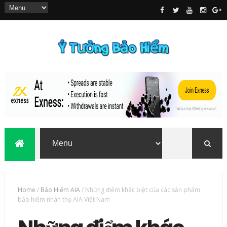
Home
/
Bảo Hiểm AIA
/
Những điểm khác biệt của các sản phẩm
bảo hiểm nhân thọ AIA Việt Nam