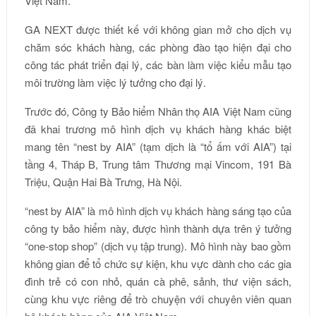
Việt Nam.
GA NEXT được thiết kế với không gian mở cho dịch vụ
chăm sóc khách hàng, các phòng đào tạo hiện đại cho
công tác phát triển đại lý, các bàn làm việc kiểu mẫu tạo
môi trường làm việc lý tưởng cho đại lý.
Trước đó, Công ty Bảo hiểm Nhân thọ AIA Việt Nam cũng
đã khai trương mô hình dịch vụ khách hàng khác biệt
mang tên “nest by AIA” (tạm dịch là “tổ ấm với AIA”) tại
tầng 4, Tháp B, Trung tâm Thương mại Vincom, 191 Bà
Triệu, Quận Hai Bà Trưng, Hà Nội.
“nest by AIA” là mô hình dịch vụ khách hàng sáng tạo của
công ty bảo hiểm này, được hình thành dựa trên ý tưởng
“one-stop shop” (dịch vụ tập trung). Mô hình này bao gồm
không gian để tổ chức sự kiện, khu vực dành cho các gia
đình trẻ có con nhỏ, quán cà phê, sảnh, thư viện sách,
cùng khu vực riêng để trò chuyện với chuyên viên quan