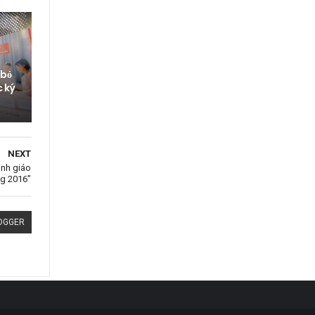
 bỏ
c ký
NEXT
inh giáo
ng 2016”
OGGER