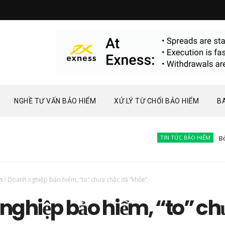
NGHỀ TƯ VẤN BẢO HIỂM
XỬ LÝ TỪ CHỐI BẢO HIỂM
B
TIN TỨC BẢO HIỂM
Bàn về 
m
/
Doanh nghiệp bảo hiểm, “to” chưa chắc đã “khỏe”
nghiệp bảo hiểm, “to” ch