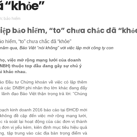
ã “khỏe”
ức bảo hiểm
ệp bảo hiểm, “to” chưa chắc đã “khỏ
 năm qua, Bảo Việt “nói không” với việc lập mới công ty con
thọ, việc mở rộng mạng lưới của doanh
NBH) thuộc top đầu đang gây sự chú ý
i khác nhau.
áo Đầu tư Chứng khoán về việc có lập thêm
 mà các DNBH phi nhân thọ lớn khác đang đẩy
lãnh đạo Bảo Việt thận trọng trả lời: “Chúng
hoạch kinh doanh 2016 báo cáo tại ĐHCĐ mới
 không đề cập đến việc mở rộng mạng lưới,
ục rà soát lại hoạt động của các đơn vị thành
g đơn vị yếu kém, kiên định mục tiêu hiệu quả
ng, tập trung vào các địa bàn trọng điểm và