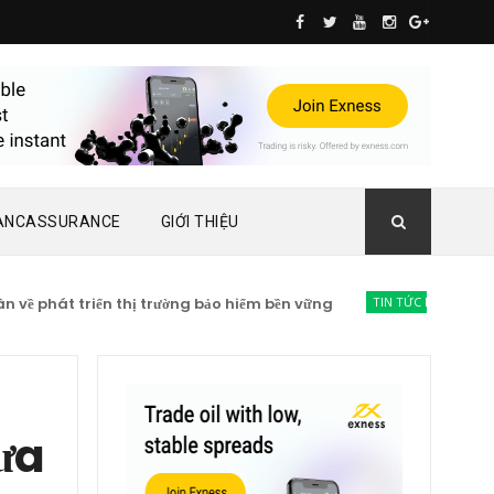
ANCASSURANCE
GIỚI THIỆU
phát triển thị trường bảo hiểm bền vững
TIN TỨC BẢO HIỂM
Lạc 
ưa