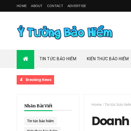
HOME
ABOUT
CONTACT
ADVERTISE
TIN TỨC BẢO HIỂM
KIẾN THỨC BẢO HIỂM
Breaking News
Home
/
Tin tức bảo hiể
Nhãn Bài Viết
Doanh 
Tin tức bảo hiểm