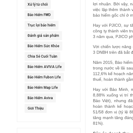
lợi nhuận. Bởi vậy, 
Xử lý từ chối
việc lập thêm thành 
Bảo Hiểm FWD
bảo hiểm gốc chỉ ở 
Hay với PJICO, sự tă
Trục lợi bảo hiểm
công ty thành viên t
Đánh giá sản phẩm
3 năm qua, PJICO phả
Bảo Hiểm Sức Khỏe
Với chiến lược nâng 
3 DNBH trên đã bắt 
Chia Sẻ Cuối Tuần
Năm 2015, Bảo hiểm 
Bảo Hiểm AVIVA Life
trong nước về lãi sa
112,6% kế hoạch năm.
Bảo Hiểm Fubon Life
thuế, hoàn thành gầ
Bảo Hiểm Map Life
Hay với Bảo Minh, 
8,88% xuống vị trí t
Bảo Hiểm Aviva
Bảo Việt), nhưng đâ
hoàn thành kế hoạc
Giới Thiệu
51/58 đơn vị (tỷ lệ 
tăng mạnh tăng đáng 
81%).