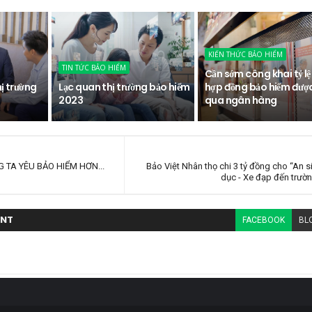
KIẾN THỨC BẢO HIỂM
TIN TỨC BẢO HIỂM
Cần sớm công khai tỷ lệ
hị trường
Lạc quan thị trường bảo hiểm
hợp đồng bảo hiểm đượ
2023
qua ngân hàng
 TA YÊU BẢO HIỂM HƠN...
Bảo Việt Nhân thọ chi 3 tỷ đồng cho “An s
dục - Xe đạp đến trườ
NT
FACEBOOK
BL