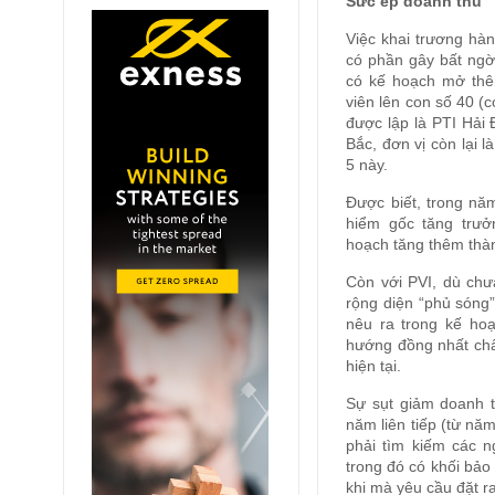
Sức ép doanh thu
Việc khai trương hàn
có phần gây bất ngờ 
có kế hoạch mở thê
viên lên con số 40 (c
được lập là PTI Hải
Bắc, đơn vị còn lại 
5 này.
Được biết, trong nă
hiểm gốc tăng trưở
hoạch tăng thêm thàn
Còn với PVI, dù chư
rộng diện “phủ sóng
nêu ra trong kế ho
hướng đồng nhất chất
hiện tại.
Sự sụt giảm doanh t
năm liên tiếp (từ nă
phải tìm kiếm các n
trong đó có khối bảo
khi mà yêu cầu đặt ra 