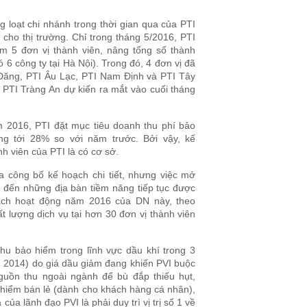
g loạt chi nhánh trong thời gian qua của PTI
cho thị trường. Chỉ trong tháng 5/2016, PTI
m 5 đơn vị thành viên, nâng tổng số thành
ó 6 công ty tại Hà Nội). Trong đó, 4 đơn vị đã
 Đăng, PTI Âu Lạc, PTI Nam Định và PTI Tây
là PTI Tràng An dự kiến ra mắt vào cuối tháng
m 2016, PTI đặt mục tiêu doanh thu phí bảo
ng tới 28% so với năm trước. Bởi vậy, kế
h viên của PTI là có cơ sở.
a công bố kế hoạch chi tiết, nhưng việc mở
” đến những địa bàn tiềm năng tiếp tục được
ạch hoạt động năm 2016 của DN này, theo
 lượng dịch vụ tại hơn 30 đơn vị thành viên
hu bảo hiểm trong lĩnh vực dầu khí trong 3
m 2014) do giá dầu giảm đang khiến PVI buộc
guồn thu ngoài ngành để bù đắp thiếu hụt,
 hiểm bán lẻ (dành cho khách hàng cá nhân),
của lãnh đạo PVI là phải duy trì vị trị số 1 về