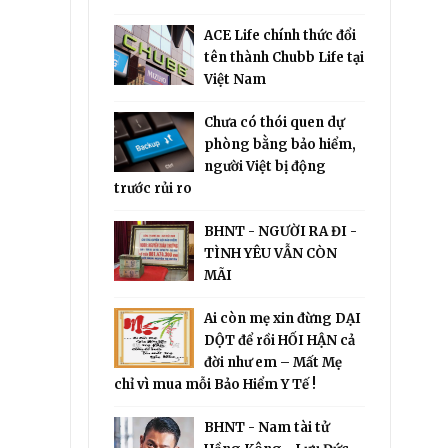
ACE Life chính thức đổi
tên thành Chubb Life tại
Việt Nam
Chưa có thói quen dự
phòng bằng bảo hiểm,
người Việt bị động
trước rủi ro
BHNT - NGƯỜI RA ĐI -
TÌNH YÊU VẪN CÒN
MÃI
Ai còn mẹ xin đừng DẠI
DỘT để rồi HỐI HẬN cả
đời như em – Mất Mẹ
chỉ vì mua mỗi Bảo Hiểm Y Tế !
BHNT - Nam tài tử