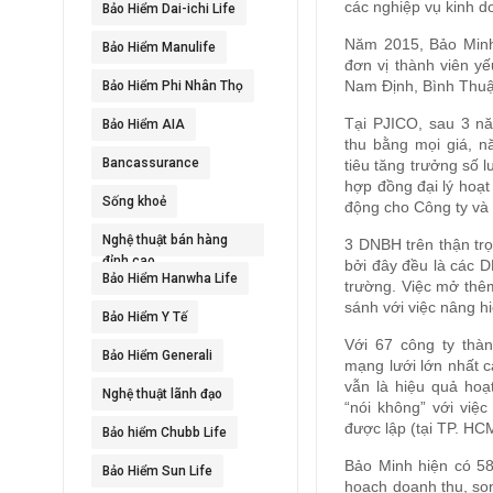
các nghiệp vụ kinh d
Bảo Hiểm Dai-ichi Life
Năm 2015, Bảo Minh 
Bảo Hiểm Manulife
đơn vị thành viên y
Nam Định, Bình Thu
Bảo Hiểm Phi Nhân Thọ
Tại PJICO, sau 3 n
Bảo Hiểm AIA
thu bằng mọi giá, 
Bancassurance
tiêu tăng trưởng số l
hợp đồng đại lý hoạ
Sống khoẻ
động cho Công ty và 
Nghệ thuật bán hàng
3 DNBH trên thận trọ
đỉnh cao
bởi đây đều là các D
Bảo Hiểm Hanwha Life
trường. Việc mở thê
sánh với việc nâng h
Bảo Hiểm Y Tế
Với 67 công ty thà
Bảo Hiểm Generali
mạng lưới lớn nhất 
vẫn là hiệu quả hoạ
Nghệ thuật lãnh đạo
“nói không” với việ
được lập (tại TP. HC
Bảo hiểm Chubb Life
Bảo Minh hiện có 58
Bảo Hiểm Sun Life
hoạch doanh thu, so