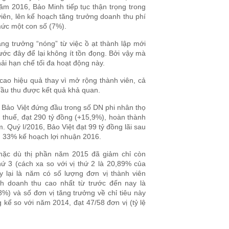
năm 2016, Bảo Minh tiếp tục thận trọng trong
viên, lên kế hoạch tăng trưởng doanh thu phí
mức một con số (7%).
ng trưởng “nóng” từ việc ồ ạt thành lập mới
rước đây để lại không ít tồn đọng. Bởi vậy mà
i hạn chế tối đa hoạt động này.
cao hiệu quả thay vì mở rộng thành viên, cả
đầu thu được kết quả khả quan.
Bảo Việt đứng đầu trong số DN phi nhân thọ
u thuế, đạt 290 tỷ đồng (+15,9%), hoàn thành
 Quý I/2016, Bảo Việt đạt 99 tỷ đồng lãi sau
n 33% kế hoạch lợi nhuận 2016.
mặc dù thị phần năm 2015 đã giảm chỉ còn
hứ 3 (cách xa so với vị thứ 2 là 20,89% của
y lại là năm có số lượng đơn vị thành viên
h doanh thu cao nhất từ trước đến nay là
88%) và số đơn vị tăng trưởng về chỉ tiêu này
kể so với năm 2014, đạt 47/58 đơn vị (tỷ lệ