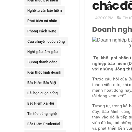
chắc đ
Kiến thức bảo hiểm
Nghề tư vấn bảo hiểm
4:20:00 PM
Tin t
Phát triển cá nhân
Doanh nghi
Phong cách sống
Câu chuyện cuộc sống
3
Nghĩ giàu làm giàu
Tại khối phi nhân 
Gương thành công
nghiệp bảo hiểm (D
với những động thá
Kiến thức kinh doanh
Trước câu hỏi của B
Bảo Hiểm Bảo Việt
thành viên mới, khi
mạnh hoạt động này, 
Bài học cuộc sống
tôi đang xem xét!”.
Bảo Hiểm Xã Hội
Tương tự, trong kế 
đây, Bảo Minh cũng
Tin tức công nghệ
thay vào đó là tiếp t
viên để loại bỏ nhữn
Bảo Hiểm Prudential
và phát triển bền vữ