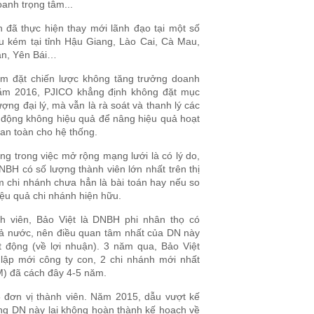
oanh trọng tâm...
đã thực hiện thay mới lãnh đạo tại một số
ếu kém tại tỉnh Hậu Giang, Lào Cai, Cà Mau,
ận, Yên Bái…
ăm đặt chiến lược không tăng trưởng doanh
năm 2016, PJICO khẳng định không đặt mục
ượng đại lý, mà vẫn là rà soát và thanh lý các
t động không hiệu quả để nâng hiệu quả hoạt
an toàn cho hệ thống.
ng trong việc mở rộng mạng lưới là có lý do,
NBH có số lượng thành viên lớn nhất trên thị
m chi nhánh chưa hẳn là bài toán hay nếu so
iệu quả chi nhánh hiện hữu.
nh viên, Bảo Việt là DNBH phi nhân thọ có
cả nước, nên điều quan tâm nhất của DN này
t động (về lợi nhuận). 3 năm qua, Bảo Việt
c lập mới công ty con, 2 chi nhánh mới nhất
M) đã cách đây 4-5 năm.
 đơn vị thành viên. Năm 2015, dẫu vượt kế
ng DN này lại không hoàn thành kế hoạch về