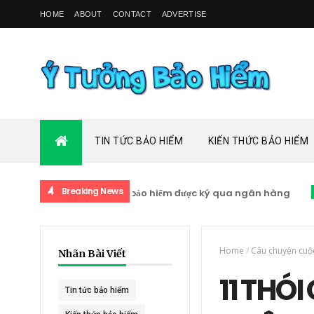
HOME
ABOUT
CONTACT
ADVERTISE
TIN TỨC BẢO HIỂM
KIẾN THỨC BẢO HIỂM
Breaking News
hai tỷ lệ bỏ hợp đồng bảo hiểm được ký qua ngân hàng
KIẾN T
Home
/
Câu chuyện cuộ
Nhãn Bài Viết
11 THÓ
Tin tức bảo hiểm