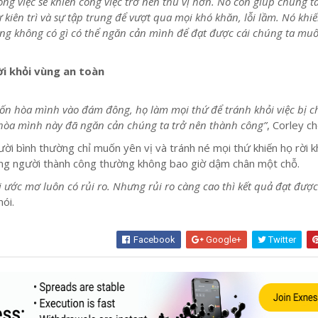
g việc sẽ khiến công việc trở nên thú vị hơn. Nó còn giúp chúng t
kiên trì và sự tập trung để vượt qua mọi khó khăn, lỗi lầm. Nó khi
ng không có gì có thể ngăn cản mình để đạt được cái chúng ta mu
i khỏi vùng an toàn
n hòa mình vào đám đông, họ làm mọi thứ để tránh khỏi việc bị ch
 hòa mình này đã ngăn cản chúng ta trở nên thành công”
, Corley ch
ời bình thường chỉ muốn yên vị và tránh né mọi thứ khiến họ rời k
ững người thành công thường không bao giờ dậm chân một chỗ.
i ước mơ luôn có rủi ro. Nhưng rủi ro càng cao thì kết quả đạt đượ
ói.
Facebook
Google+
Twitter