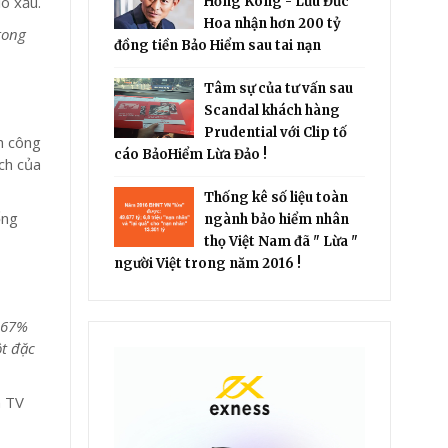
o xấu.
Hồng Kông - Lưu Đức
Hoa nhận hơn 200 tỷ
rong
đồng tiền Bảo Hiểm sau tai nạn
Tâm sự của tư vấn sau
Scandal khách hàng
Prudential với Clip tố
h công
cáo BảoHiểm Lừa Đảo !
ích của
Thống kê số liệu toàn
ống
ngành bảo hiểm nhân
thọ Việt Nam đã " Lừa "
người Việt trong năm 2016 !
ó 67%
ột đặc
m TV