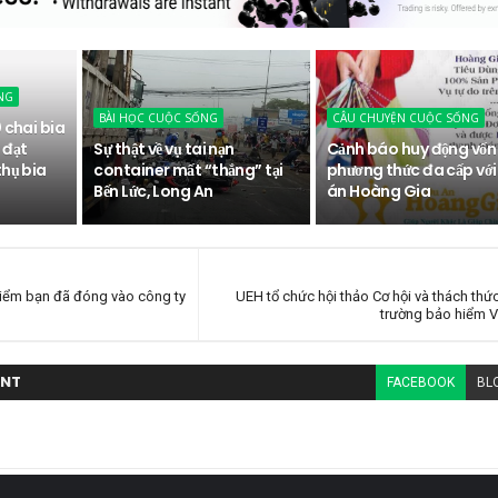
NG
BÀI HỌC CUỘC SỐNG
CÂU CHUYỆN CUỘC SỐNG
 chai bia
 đạt
Sự thật về vụ tai nạn
Cảnh báo huy động vốn
thụ bia
container mất “thắng” tại
phương thức đa cấp với
Bến Lức, Long An
án Hoàng Gia
hiểm bạn đã đóng vào công ty
UEH tổ chức hội thảo Cơ hội và thách thức
trường bảo hiểm 
NT
FACEBOOK
BL