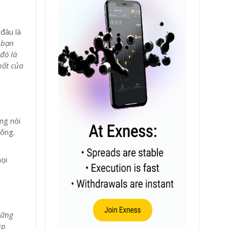
 đâu là
 bạn
đó là
hốt của
ng nói
sống.
ọi
hững
úp