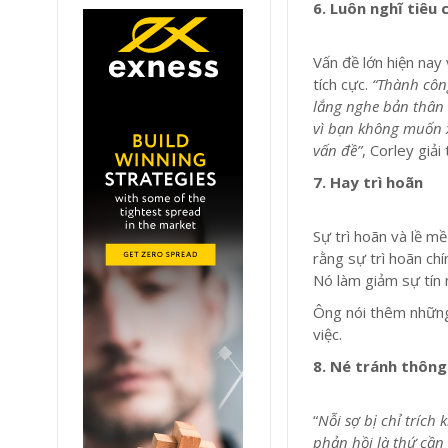
6. Luôn nghĩ tiêu 
Vấn đề lớn hiện nay
tích cực.
“Thành công
lắng nghe bản thân 
vì bạn không muốn x
vấn đề”
, Corley giải 
7. Hay trì hoãn
Sự trì hoãn và lề m
rằng sự trì hoãn chí
Nó làm giảm sự tín 
Ông nói thêm những
việc.
8. Né tránh thông
“
Nỗi sợ bị chỉ tríc
phản hồi là thứ cần 