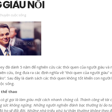
GIÀU NỔI
chuyện cuộc sống
ey đã dành 5 năm để nghiên cứu các thói quen của người giàu và 
iên cứu, ông đưa ra các định nghĩa về “thói quen của người giàu” v
o”. Sau đây là danh sách các thói quen không tốt khiến con người
uộc sống.
ộ thể thao
 có gì gọi là làm giàu một cách nhanh chóng cả. Thành công về tài 
ông sức không ngừng. Những người nghiện đánh bạc thường bị ảo t
ó họ sẽ đổi đời. Những nhà triệu phú tự thân thường không theo 