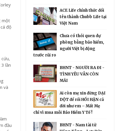
orley
ACE Life chính thức đổi
tên thành Chubb Life tại
t một
Việt Nam
 cá độ
Chưa có thói quen dự
phòng bằng bảo hiểm,
người Việt bị động
trước rủi ro
n cứu,
 3 lần
BHNT - NGƯỜI RA ĐI -
TÌNH YÊU VẪN CÒN
ng
MÃI
m và
Ai còn mẹ xin đừng DẠI
DỘT để rồi HỐI HẬN cả
đời như em – Mất Mẹ
chỉ vì mua mỗi Bảo Hiểm Y Tế !
 làm
àm đầu
BHNT - Nam tài tử