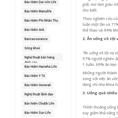
Bảo Hiểm Dai-ichi Life
giấc mơ làm giàu nh
cho biết.
Bảo Hiểm Manulife
Theo nghiên cứu củ
Bảo Hiểm Phi Nhân Thọ
tuần một lần và 77%
thể thao và 94% khô
Bảo Hiểm AIA
2. Ăn uống vô tội 
Bancassurance
Sống khoẻ
“Ăn uống vô tội vạ v
Nghệ thuật bán hàng
97% người nghèo ăn 
đỉnh cao
1 tuần, 69% ăn kẹo 
Bảo Hiểm Hanwha Life
Những người thành 
Bảo Hiểm Y Tế
song với việc ăn u
dùng chỉ nha khoa h
Bảo Hiểm Generali
3. Uống quá nhiều
Nghệ thuật lãnh đạo
Bảo hiểm Chubb Life
Thỉnh thoảng uống b
suy giảm khả năng t
Bảo Hiểm Sun Life