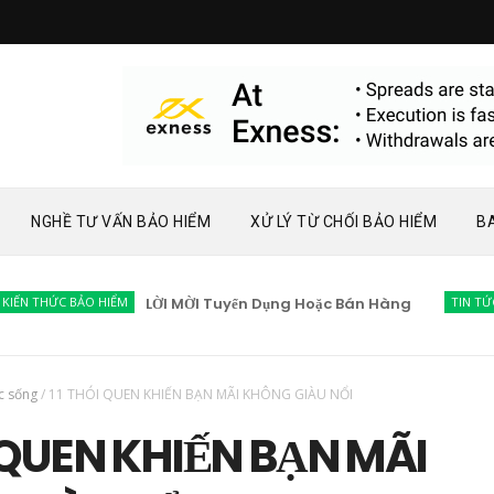
NGHỀ TƯ VẤN BẢO HIỂM
XỬ LÝ TỪ CHỐI BẢO HIỂM
B
HỨC BẢO HIỂM
LỜI MỜI Tuyển Dụng Hoặc Bán Hàng
TIN TỨC BẢO H
c sống
/
11 THÓI QUEN KHIẾN BẠN MÃI KHÔNG GIÀU NỔI
I QUEN KHIẾN BẠN MÃI