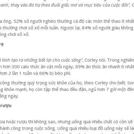
anh, thay vào đó họ theo đuổi giấc mơ và mục tiêu của cuộc đời”,
C
a ông, 52% số người nghèo thường cá độ các môn thể thao ít nhấ
 thường chơi sổ xố mỗi tuần. Ngược lại, 84% số người giàu không
ng chơi sổ xố.
vạ
ô tình tạo ra những bất lợi cho cuộc sống”
, Corley nói. Trong nghiê
hơn 300 calo thức ăn vặt mỗi ngày, 69% ăn thức ăn nhanh ít nhất
hơn 2 lần 1 tuần và 66% bị béo phì.
công thường quý trọng sức khỏe của họ, theo Corley cho biết. So
ống khỏe mạnh, họ còn tập thể thao đều đặn, ngủ hơn 7 giờ một đê
ằng ngày.
 rượu
ia hoặc rượu thì không sao, nhưng uống quá nhiều chất có cồn sẽ
hành công trong cuộc sống. Uống quá nhiều loại đồ uống này sẽ l