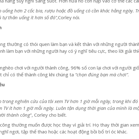
ả năng suy nghĩ sáng suốt. Hơn nữa nó còn nạp vào cơ thể các cal
 uống hơn 2 cốc bia, rượu hoặc đồ uống có cồn khác hằng ngày. T
 tự thân uống ít hơn số đó”,
Corley nói.
n
ng thường có thói quen làm bạn và kết thân với những người thàn
h làm bạn với những người hay có ý nghĩ tiêu cực, theo lời giải th
nghèo chơi với người thành công, 96% số con lại chơi với người gi
t chỉ có thể thành công khi chúng ta
“chọn đúng bạn mà chơi”.
ều
 trong nghiên cứu của tôi xem TV hơn 1 giờ mỗi ngày, trong khi đ
em TV ít hơn 1 giờ mỗi ngày. Luôn tận dụng thời gian của mình là m
ời thành công
“, Corley cho biết.
ông thường muốn được học thay vì giải trí. Họ thay thời gian xe
nghĩ ngơi, tập thể thao hoặc các hoạt động bồi bổ trí óc khác.