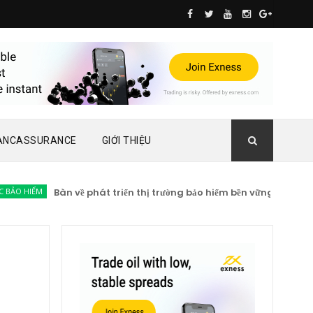
ANCASSURANCE
GIỚI THIỆU
IỂM
Bàn về phát triển thị trường bảo hiểm bền vững
TIN TỨC BẢ