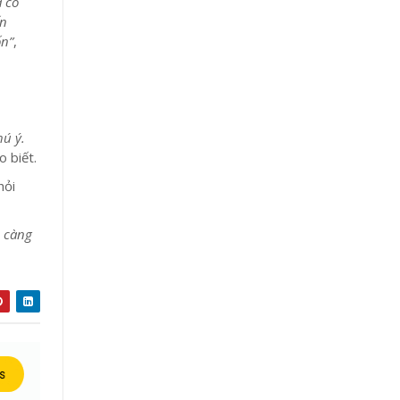
a có
ến
ốn”
,
ú ý.
o biết.
hỏi
c càng