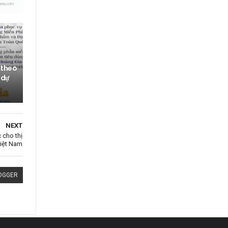
 theo
 dự
NEXT
 cho thị
Việt Nam
OGGER