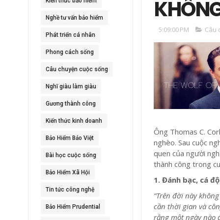
KHÔNG 
Kiến thức bảo hiểm
Nghề tư vấn bảo hiểm
5:09:00 PM
Câu 
Phát triển cá nhân
Phong cách sống
Câu chuyện cuộc sống
Nghĩ giàu làm giàu
Gương thành công
Kiến thức kinh doanh
Ông Thomas C. Corl
Bảo Hiểm Bảo Việt
nghèo. Sau cuộc ngh
quen của người nghè
Bài học cuộc sống
thành công trong c
Bảo Hiểm Xã Hội
1. Đánh bạc, cá đ
Tin tức công nghệ
“Trên đời này không
cần thời gian và c
Bảo Hiểm Prudential
rằng một ngày nào đ