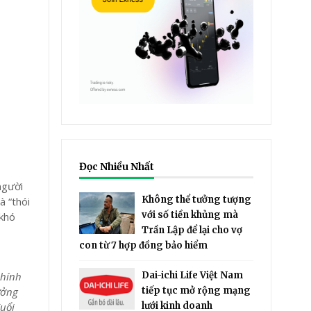
Đọc Nhiều Nhất
người
Không thể tưởng tượng
à “thói
với số tiền khủng mà
 khó
Trần Lập để lại cho vợ
con từ 7 hợp đồng bảo hiểm
Dai-ichi Life Việt Nam
chính
tiếp tục mở rộng mạng
ưởng
lưới kinh doanh
đuổi