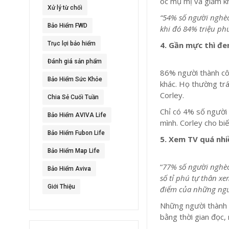
óc mụ mị và giảm kh
Xử lý từ chối
“54% số người nghèo
Bảo Hiểm FWD
khi đó 84% triệu phú
Trục lợi bảo hiểm
4. Gần mực thì đe
Đánh giá sản phẩm
86% người thành cô
Bảo Hiểm Sức Khỏe
khác. Họ thường trán
Corley.
Chia Sẻ Cuối Tuần
Chỉ có 4% số người 
Bảo Hiểm AVIVA Life
mình. Corley cho biế
Bảo Hiểm Fubon Life
5. Xem TV quá nhi
Bảo Hiểm Map Life
“
77% số người nghèo
Bảo Hiểm Aviva
số tỉ phú tự thân x
Giới Thiệu
điểm của những ngư
Những người thành c
bằng thời gian đọc, 