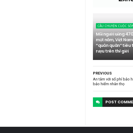
CÂU CHUYỆN CUỘC SỐ
Mỗi người uống 470
một năm, Việt Nam
“quán quân” tiêu 
rượu trên thế giới
PREVIOUS
An tâm với số phí bảo 
bảo hiểm nhân thọ
POST
COMME