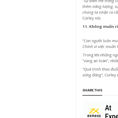
“
Sự đam mê trong côn
thêm năng lượng, sự 
chúng ta nhận ra rằ
Corley nói.
11. Không muốn rờ
“
Con người luôn muố
Chính vì việc muốn
Trong khi những ngư
“vùng an toàn”, nh
“Quá trình theo đuổ
xứng đáng”,
Corley n
SHARE THIS