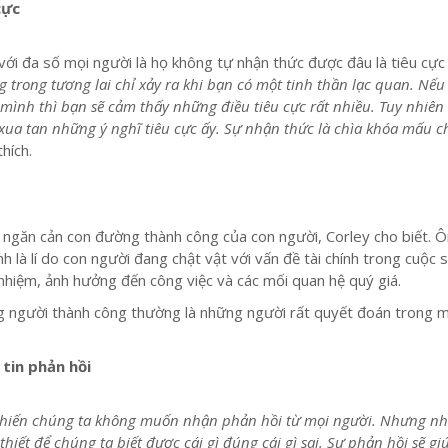
cực
 với đa số mọi người là họ không tự nhận thức được đâu là tiêu cực
 trong tương lai chỉ xảy ra khi bạn có một tinh thần lạc quan. Nếu
mình thì bạn sẽ cảm thấy những điều tiêu cực rất nhiều. Tuy nhiên 
ua tan những ý nghĩ tiêu cực ấy. Sự nhận thức là chìa khóa mấu c
thích.
ề ngăn cản con đường thành công của con người, Corley cho biết. Ô
nh là lí do con người đang chật vật với vấn đề tài chính trong cuộc 
nhiệm, ảnh hưởng đến công việc và các mối quan hệ quý giá.
 người thành công thường là những người rất quyết đoán trong m
 tin phản hồi
h khiến chúng ta không muốn nhận phản hồi từ mọi người. Nhưng n
thiết để chúng ta biết được cái gì đúng cái gì sai. Sự phản hồi sẽ gi