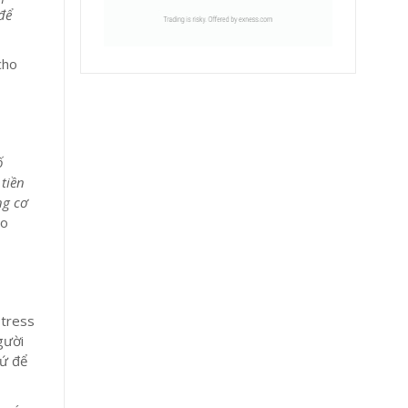
để
cho
ố
tiền
ng cơ
do
stress
gười
hứ để