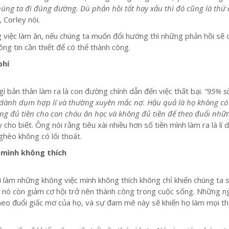
húng ta đi đúng đường. Dù phản hồi tốt hay xấu thì đó cũng là thứ 
“, Corley nói.
việc làm ăn, nếu chúng ta muốn đổi hướng thì những phản hồi sẽ 
ông tin cần thiết để có thể thành công.
phí
gì bản thân làm ra là con đường chính dẫn đến việc thất bại.
“95% s
dành dụm hợp lí và thường xuyên mắc nợ. Hậu quả là họ không có 
không đủ tiền cho con cháu ăn học và không đủ tiền để theo đuổi nhữ
y cho biết. Ông nói rằng tiêu xài nhiều hơn số tiền mình làm ra là lí 
ghèo không có lối thoát.
 mình không thích
 làm những không việc mình không thích không chỉ khiến chúng ta 
 nó còn giảm cơ hội trở nên thành công trong cuộc sống. Những n
heo đuổi giấc mơ của họ, và sự đam mê này sẽ khiến họ làm mọi t