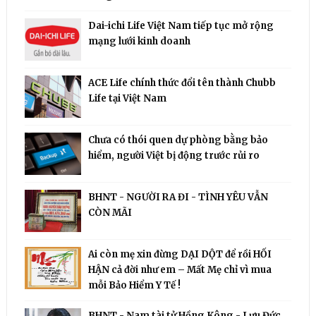
Dai-ichi Life Việt Nam tiếp tục mở rộng
mạng lưới kinh doanh
ACE Life chính thức đổi tên thành Chubb
Life tại Việt Nam
Chưa có thói quen dự phòng bằng bảo
hiểm, người Việt bị động trước rủi ro
BHNT - NGƯỜI RA ĐI - TÌNH YÊU VẪN
CÒN MÃI
Ai còn mẹ xin đừng DẠI DỘT để rồi HỐI
HẬN cả đời như em – Mất Mẹ chỉ vì mua
mỗi Bảo Hiểm Y Tế !
BHNT - Nam tài tử Hồng Kông - Lưu Đức