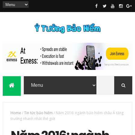
Home
/
Tin tức bảo hiểm
/
Năm 2016: ngành bảo hiểm châu Á tăng
trưởng nhanh nhất thế giới