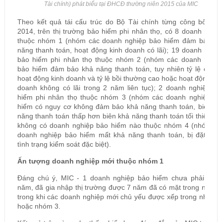
Tài chính) phát biểu tại ĐHCĐ thường niên 2015 của MIC
Theo kết quả tái cấu trúc do Bộ Tài chính từng công bố, nă
2014, trên thị trường bảo hiểm phi nhân thọ, có 8 doanh nghi
thuộc nhóm 1 (nhóm các doanh nghiệp bảo hiểm đảm bảo kh
năng thanh toán, hoạt động kinh doanh có lãi); 19 doanh nghi
bảo hiểm phi nhân thọ thuộc nhóm 2 (nhóm các doanh nghiệ
bảo hiểm đảm bảo khả năng thanh toán, tuy nhiên tỷ lệ chi p
hoạt động kinh doanh và tỷ lệ bồi thường cao hoặc hoạt động ki
doanh không có lãi trong 2 năm liên tục); 2 doanh nghiệp bả
hiểm phi nhân thọ thuộc nhóm 3 (nhóm các doanh nghiệp bả
hiểm có nguy cơ không đảm bảo khả năng thanh toán, biên kh
năng thanh toán thấp hơn biên khả năng thanh toán tối thiểu) 
không có doanh nghiệp bảo hiểm nào thuộc nhóm 4 (nhóm cá
doanh nghiệp bảo hiểm mất khả năng thanh toán, bị đặt tron
tình trạng kiểm soát đặc biệt).
Ấn tượng doanh nghiệp mới thuộc nhóm 1
Đáng chú ý, MIC - 1 doanh nghiệp bảo hiểm chưa phải là lâ
năm, đã gia nhập thị trường được 7 năm đã có mặt trong nhóm
trong khi các doanh nghiệp mới chủ yếu được xếp trong nhóm 
hoặc nhóm 3.