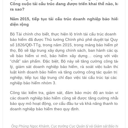
Công cuộc tái cấu trúc đang được triển khai thế nào, kết qu
ra sao?
Năm 2015, tiếp tục tái cấu trúc doanh nghiệp bảo hiểm trê
diện rộng
Bộ Tài chính cho biết, thực hiện lộ trình tái cấu trúc doanh nghi
bảo hiểm đã được Thủ tướng Chính phủ phê duyệt tại Quyết đị
số 1826/QĐ-TTg, trong năm 2015, trong mảng bảo hiểm phi nhâ
thọ, Bộ sẽ tập trung xây dựng chính sách, ban hành các quy đị
về bảo hiểm vi mô, bảo hiểm xây dựng… cùng với việc nân
“chất” sản phẩm. Đặc biệt, Bộ này sẽ tăng cường công tác qu
lý, giám sát doanh nghiệp bảo hiểm, rà soát việc tuân thủ ph
luật kinh doanh bảo hiểm và tăng cường công tác quản trị doa
nghiệp, tiếp tục tập trung chỉ đạo việc tái cấu trúc tại các doa
nghiệp bảo hiểm nhóm 3.
Công tác kiểm tra, giám sát, đảm bảo mức độ an toàn vốn củ
các doanh nghiệp bảo hiểm cũng sẽ được tăng cường nhằm đả
bảo quy mô hoạt động, cơ cấu đầu tư và khả năng thanh toán c
doanh nghiệp bảo hiểm theo quy định.
Ông Phùng Ngọc Khánh, Cục trưởng Cục Quản lý và Giám sát Bảo hiểm (B