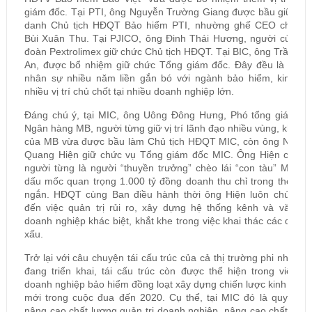
giám đốc. Tại PTI, ông Nguyễn Trường Giang được bầu giữ chứ
danh Chủ tịch HĐQT Bảo hiểm PTI, nhường ghế CEO cho ôn
Bùi Xuân Thu. Tại PJICO, ông Đinh Thái Hương, người của Tậ
đoàn Pextrolimex giữ chức Chủ tịch HĐQT. Tại BIC, ông Trần Ho
An, được bổ nhiệm giữ chức Tổng giám đốc. Đây đều là nhữn
nhân sự nhiều năm liền gắn bó với ngành bảo hiểm, kinh qu
nhiều vị trí chủ chốt tại nhiều doanh nghiệp lớn.
Đáng chú ý, tại MIC, ông Uông Đông Hưng, Phó tổng giám đố
Ngân hàng MB, người từng giữ vị trí lãnh đạo nhiều vùng, khu v
của MB vừa được bầu làm Chủ tịch HĐQT MIC, còn ông Nguyễ
Quang Hiện giữ chức vụ Tổng giám đốc MIC. Ông Hiện cũng l
người từng là người “thuyền trưởng” chèo lái “con tàu” MIC đ
dấu mốc quan trọng 1.000 tỷ đồng doanh thu chỉ trong thời gi
ngắn. HĐQT cùng Ban điều hành thời ông Hiện luôn chú trọn
đến việc quản trị rủi ro, xây dựng hệ thống kênh và văn hó
doanh nghiệp khác biệt, khắt khe trong việc khai thác các dịch 
xấu.
Trở lại với câu chuyện tái cấu trúc của cả thị trường phi nhân t
đang triển khai, tái cấu trúc còn được thể hiện trong việc c
doanh nghiệp bảo hiểm đồng loạt xây dựng chiến lược kinh doa
mới trong cuộc đua đến 2020. Cụ thể, tại MIC đó là quyết tâ
nâng cao chất lượng quản trị doanh nghiệp, nâng cao chất lượ