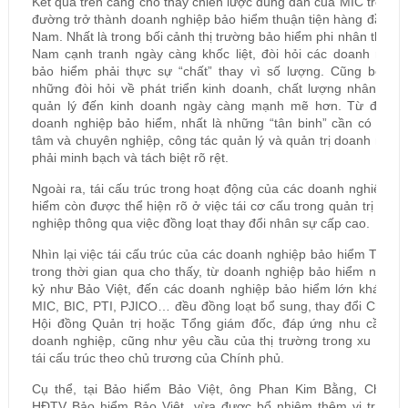
Kết quả trên càng cho thấy chiến lược đúng đắn của MIC trên c
đường trở thành doanh nghiệp bảo hiểm thuận tiện hàng đầu Vi
Nam. Nhất là trong bối cảnh thị trường bảo hiểm phi nhân thọ Vi
Nam cạnh tranh ngày càng khốc liệt, đòi hỏi các doanh nghiệ
bảo hiểm phải thực sự “chất” thay vì số lượng. Cũng bởi thế
những đòi hỏi về phát triển kinh doanh, chất lượng nhân sự 
quản lý đến kinh doanh ngày càng mạnh mẽ hơn. Từ đó, cá
doanh nghiệp bảo hiểm, nhất là những “tân binh” cần có sự t
tâm và chuyên nghiệp, công tác quản lý và quản trị doanh nghi
phải minh bạch và tách biệt rõ rệt.
Ngoài ra, tái cấu trúc trong hoạt động của các doanh nghiệp b
hiểm còn được thể hiện rõ ở việc tái cơ cấu trong quản trị doa
nghiệp thông qua việc đồng loạt thay đổi nhân sự cấp cao.
Nhìn lại việc tái cấu trúc của các doanh nghiệp bảo hiểm TOP 
trong thời gian qua cho thấy, từ doanh nghiệp bảo hiểm nửa t
kỷ như Bảo Việt, đến các doanh nghiệp bảo hiểm lớn khác nh
MIC, BIC, PTI, PJICO… đều đồng loạt bổ sung, thay đổi Chủ tị
Hội đồng Quản trị hoặc Tổng giám đốc, đáp ứng nhu cầu củ
doanh nghiệp, cũng như yêu cầu của thị trường trong xu hướn
tái cấu trúc theo chủ trương của Chính phủ.
Cụ thể, tại Bảo hiểm Bảo Việt, ông Phan Kim Bằng, Chủ tịc
HĐTV Bảo hiểm Bảo Việt vừa được bổ nhiệm thêm vị trí Tổn