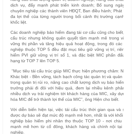
dịch vụ, đẩy mạnh phát triển kinh doanh; Bổ sung ngày càn
chuyên nghiệp các thành viên HĐQT, Ban điều hành; Phát huy t
đa lợi thế của từng người trong bối cảnh thị trường cạnh tra
khốc liệt.
Các doanh nghiệp bảo hiểm đang tái cơ cấu cũng cho biết, dù t
cấu trúc nhưng không quên quyết tâm mạnh mẽ trong việc gi
vững thị phần và tăng hiệu quả hoạt động, trong đó các doan
nghiệp thuộc TOP 5 đều đặt mục tiêu giữ vững vị trí, riêng B
hiểm PVI giữ vững vị trí số 1, và đặc biệt MIC phấn đấu nân
hạng từ TOP 7 lên TOP 5.
“Mục tiêu tái cấu trúc giúp MIC thực hiện phương châm: Nhanh
Khác biệt - Bền vững, tách bạch công tác quản trị và quản lý, c
trọng quản trị rủi ro, nâng cao chất lượng dịch vụ bảo hiểm, tă
trưởng phải đi đôi với hiệu quả, đem lại nhiều kênh phân phố
nhiều dịch vụ trải nghiệm tới khách hàng của MIC, xây dựng v
hóa MIC để trở thành lợi thế của MIC”, ông Hiện cho biết.
Với diễn biến hiện tại, việc tái cấu trúc thời gian qua và sắp t
được dự báo sẽ đạt mức độ mạnh mẽ hơn, nhất là với khối doa
nghiệp bảo hiểm phi nhân thọ thuộc TOP 10 - nơi chịu áp lự
mạnh mẽ hơn từ cổ đông, khách hàng và chính nội tại doan
nghiệp.