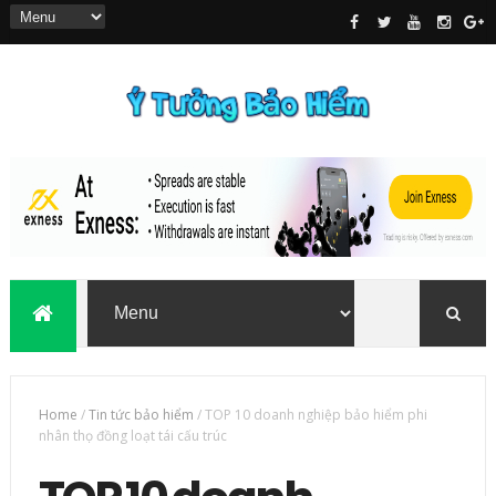
Home
/
Tin tức bảo hiểm
/
TOP 10 doanh nghiệp bảo hiểm phi
nhân thọ đồng loạt tái cấu trúc