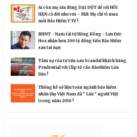
Ai còn mẹ xin đừng DẠI DỘT để rồi HỐI
HẬN cả đời như em – Mất Mẹ chỉ vì mua
mỗi Bảo Hiểm Y Tế !
BHNT - Nam tài tử Hồng Kông - Lưu Đức
Hoa nhận hơn 200 tỷ đồng tiền Bảo Hiểm
sau tai nạn
Tâm sự của tư vấn sau Scandal khách hàng
Prudential với Clip tố cáo BảoHiểm Lừa
Đảo !
Thống kê số liệu toàn ngành bảo hiểm
nhân thọ Việt Nam đã " Lừa " người Việt
trong năm 2016 !