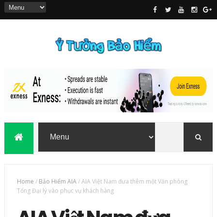
Home
/
Bảo Hiểm AIA
/
AIA Việt Nam đưa thêm một Văn phòng
Tổng Đại lý vào phục vụ khách hàng