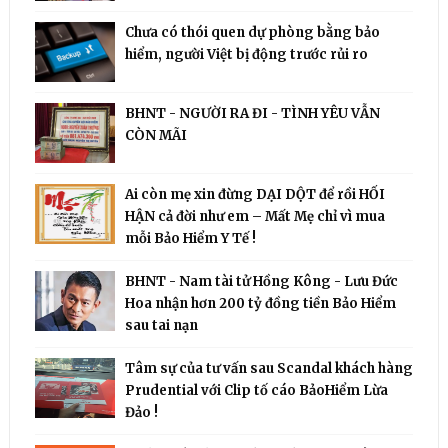
Chưa có thói quen dự phòng bằng bảo
hiểm, người Việt bị động trước rủi ro
BHNT - NGƯỜI RA ĐI - TÌNH YÊU VẪN
CÒN MÃI
Ai còn mẹ xin đừng DẠI DỘT để rồi HỐI
HẬN cả đời như em – Mất Mẹ chỉ vì mua
mỗi Bảo Hiểm Y Tế !
BHNT - Nam tài tử Hồng Kông - Lưu Đức
Hoa nhận hơn 200 tỷ đồng tiền Bảo Hiểm
sau tai nạn
Tâm sự của tư vấn sau Scandal khách hàng
Prudential với Clip tố cáo BảoHiểm Lừa
Đảo !