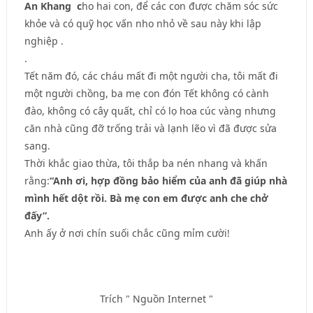
An Khang
c
ho hai con, để các con được chăm sóc sức
khỏe và có quỹ học vấn nho nhỏ về sau này khi lập
nghiệp .
.
Tết năm đó, các cháu mất đi một người cha, tôi mất đi
một người chồng, ba mẹ con đón Tết không có cành
đào, không có cây quất, chỉ có lọ hoa cúc vàng nhưng
căn nhà cũng đỡ trống trải và lạnh lẽo vì đã được sửa
sang.
Thời khắc giao thừa, tôi thắp ba nén nhang và khấn
rằng:
“Anh ơi, hợp đồng bảo hiểm của anh đã giúp nhà
mình hết dột rồi. Bà mẹ con em được anh che chở
đấy”.
Anh ấy ở nơi chín suối chắc cũng mỉm cười!
Trích " Nguồn Internet "