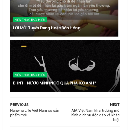
KIẾN THỨC BẢO HIỂM
LỜI MỜI Tuyển Dụng Hoặc Bán Hàng
KIẾN THỨC BẢO HIỂM
BHNT - NƯỚC MÌNH NGỘ QUÁ PHẢI KO ANH?
PREVIOUS
NEXT
Hanwha Life Việt Nam có sản
AIA Việt Nam khai trương mô
phẩm mới
hình dịch vụ độc đáo và khác
biệt