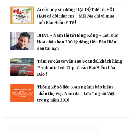
Ai còn mẹ xin đừng DẠI DỘT để rồi HỐI
HẬN cả đời như em – Mất Mẹ chỉ vì mua
mỗi Bảo Hiểm Y Tế !
BHNT - Nam tài tử Hồng Kông - Lưu Đức
Hoa nhận hơn 200 tỷ đồng tiền Bảo Hiểm
sau tai nạn
Tâm sự của tư vấn sau Scandal khách hàng
Prudential với Clip tố cáo BảoHiểm Lừa
Đảo !
Thống kê số liệu toàn ngành bảo hiểm
nhân thọ Việt Nam đã " Lừa " người Việt
trong năm 2016 !