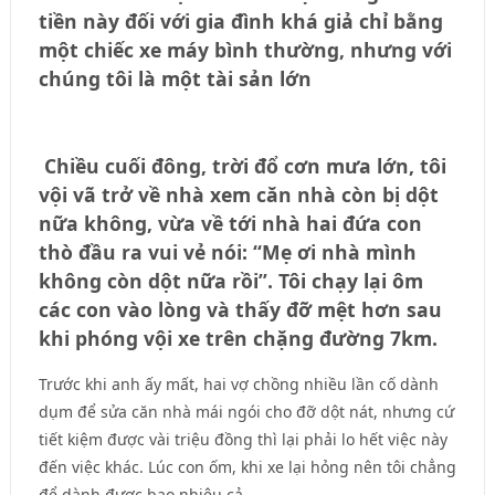
tiền này đối với gia đình khá giả chỉ bằng
một chiếc xe máy bình thường, nhưng với
chúng tôi là một tài sản lớn
Chiều cuối đông, trời đổ cơn mưa lớn, tôi
vội vã trở về nhà xem căn nhà còn bị dột
nữa không, vừa về tới nhà hai đứa con
thò đầu ra vui vẻ nói: “Mẹ ơi nhà mình
không còn dột nữa rồi”. Tôi chạy lại ôm
các con vào lòng và thấy đỡ mệt hơn sau
khi phóng vội xe trên chặng đường 7km.
Trước khi anh ấy mất, hai vợ chồng nhiều lần cố dành
dụm để sửa căn nhà mái ngói cho đỡ dột nát, nhưng cứ
tiết kiệm được vài triệu đồng thì lại phải lo hết việc này
đến việc khác. Lúc con ốm, khi xe lại hỏng nên tôi chẳng
để dành được bao nhiêu cả.