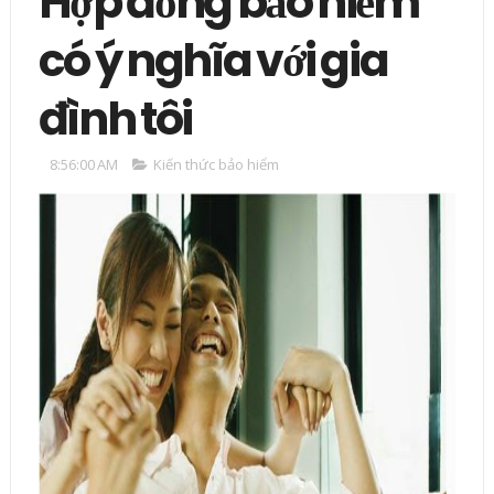
Hợp đồng bảo hiểm
có ý nghĩa với gia
đình tôi
8:56:00 AM
Kiến thức bảo hiểm