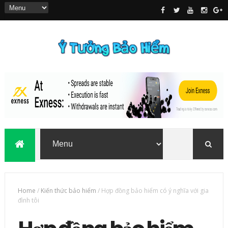
Home
/
Kiến thức bảo hiểm
/
Hợp đồng bảo hiểm có ý nghĩa với gia
đình tôi