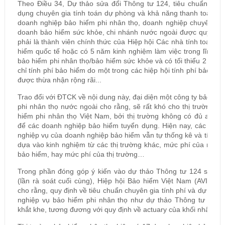
Theo Điều 34, Dự thảo sửa đổi Thông tư 124, tiêu chuẩn và s
dụng chuyên gia tính toán dự phòng và khả năng thanh toán c
doanh nghiệp bảo hiểm phi nhân thọ, doanh nghiệp chuyên kin
doanh bảo hiểm sức khỏe, chi nhánh nước ngoài được quy định
phải là thành viên chính thức của Hiệp hội Các nhà tính toán b
hiểm quốc tế hoặc có 5 năm kinh nghiệm làm việc trong lĩnh v
bảo hiểm phi nhân thọ/bảo hiểm sức khỏe và có tối thiểu 2 chứ
chỉ tính phí bảo hiểm do một trong các hiệp hội tính phí bảo hi
được thừa nhận rộng rãi...
Trao đổi với ĐTCK về nội dung này, đại diện một công ty bảo hi
phi nhân thọ nước ngoài cho rằng, sẽ rất khó cho thị trường b
hiểm phi nhân thọ Việt Nam, bởi thị trường không có đủ actua
để các doanh nghiệp bảo hiểm tuyển dụng. Hiện nay, các phòn
nghiệp vụ của doanh nghiệp bảo hiểm vẫn tự thống kê và tính p
dựa vào kinh nghiệm từ các thị trường khác, mức phí của nhà t
bảo hiểm, hay mức phí của thị trường…
Trong phần đóng góp ý kiến vào dự thảo Thông tư 124 sửa đổ
(lần rà soát cuối cùng), Hiệp hội Bảo hiểm Việt Nam (AVI) cũ
cho rằng, quy định về tiêu chuẩn chuyên gia tính phí và dự phò
nghiệp vụ bảo hiểm phi nhân thọ như dự thảo Thông tư là qu
khắt khe, tương đương với quy định về actuary của khối nhân thọ