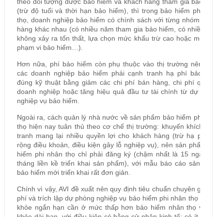
theo đối tượng được bảo hiểm và khách hàng tham gia bảo hiể
(trừ độ tuổi và thời hạn bảo hiểm), thì trong bảo hiểm phi nh
thọ, doanh nghiệp bảo hiểm có chính sách với từng nhóm khác
hàng khác nhau (có nhiều năm tham gia bảo hiểm, có nhiều nă
không xảy ra tổn thất, lựa chọn mức khấu trừ cao hoặc mở rộ
phạm vi bảo hiểm…).
Hơn nữa, phí bảo hiểm còn phụ thuộc vào thị trường nên buộ
các doanh nghiệp bảo hiểm phải cạnh tranh hạ phí bảo hiể
đúng kỹ thuật bằng giảm các chi phí bán hàng, chi phí quản 
doanh nghiệp hoặc tăng hiệu quả đầu tư tài chính từ dự phòn
nghiệp vụ bảo hiểm.
Ngoài ra, cách quản lý nhà nước về sản phẩm bảo hiểm phi nh
thọ hiện nay tuân thủ theo cơ chế thị trường: khuyến khích cạ
tranh mang lại nhiều quyền lợi cho khách hàng (trừ hạ phí m
rộng điều khoản, điều kiện gây lỗ nghiệp vụ), nên sản phẩm b
hiểm phi nhân thọ chỉ phải đăng ký (chậm nhất là 15 ngày sa
tháng liền kề triển khai sản phẩm), với mẫu báo cáo sản phẩ
bảo hiểm mới triển khai rất đơn giản.
Chính vì vậy, AVI đề xuất nên quy định tiêu chuẩn chuyên gia tí
phí và trích lập dự phòng nghiệp vụ bảo hiểm phi nhân thọ và s
khỏe ngắn hạn cần ở mức thấp hơn bảo hiểm nhân thọ và sứ
khỏe dài hạn, với điều kiện có bằng cử nhân kinh tế; có ít nhất