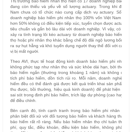
Thị trường bảo hiểm nhân thọ hiện có 17 doanh nghiệp bảo hi
đang còn thiếu và yếu về số lượng actuary. Trong khi đó, Vi
Nam chưa có tổ chức nào cung cấp dịch vụ actuary. Số lượn
doanh nghiệp bảo hiểm phi nhân thọ 100% vốn Việt Nam chiế
hơn 50% không có điều kiện tiếp xúc, tuyển chọn được actuary 
tiêu chuẩn và gắn bó lâu dài với doanh nghiệp. Vì vậy, có thể 
xảy ra tình trạng lôi kéo actuary từ doanh nghiệp bảo hiểm nh
thọ hoặc phi nhân thọ khác bằng chế độ đãi ngộ lương bổng, t
ra sự hụt hẫng và khó tuyển dụng người thay thế đối với các đ
vị bị mất người.
Theo AVI, thực tế hoạt động kinh doanh bảo hiểm phi nhân th
không phức tạp như nhân thọ và sức khỏe dài hạn, bởi thời gi
bảo hiểm ngắn (thường trong khoảng 1 năm) và không có dồ
tích phí bảo hiểm, dồn tích rủi ro. Mỗi năm, doanh nghiệp b
hiểm đều có thể đánh giá được kết quả triển khai sản phẩm (p
thu được, bồi thường, hiệu quả kinh doanh) để phát hiện nhữ
sai sót trong định phí bảo hiểm, trích lập dự phòng (cao hay thấ
để điều chỉnh.
Bên cạnh đó, tính cạnh tranh trong bảo hiểm phi nhân thọ v
phân biệt đối xử với đối tượng bảo hiểm và khách hàng tham g
bảo hiểm rất rõ ràng. Nếu bảo hiểm nhân thọ chỉ tuân thủ bi
phí, quy tắc, điều khoản, điều kiện bảo hiểm, không phân bi