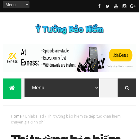
Home
/
Unlabelled
/
Thị trường bảo hiểm sẽ tiếp tục khan hiếm
chuyên gia định phí.