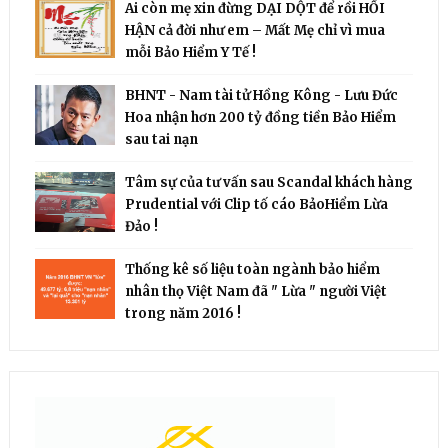
Ai còn mẹ xin đừng DẠI DỘT để rồi HỐI
HẬN cả đời như em – Mất Mẹ chỉ vì mua
mỗi Bảo Hiểm Y Tế !
BHNT - Nam tài tử Hồng Kông - Lưu Đức
Hoa nhận hơn 200 tỷ đồng tiền Bảo Hiểm
sau tai nạn
Tâm sự của tư vấn sau Scandal khách hàng
Prudential với Clip tố cáo BảoHiểm Lừa
Đảo !
Thống kê số liệu toàn ngành bảo hiểm
nhân thọ Việt Nam đã " Lừa " người Việt
trong năm 2016 !