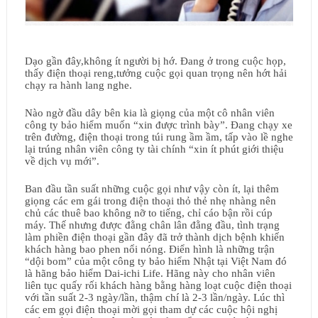
Dạo gần đây
,không ít người bị hớ. Đang ở trong cuộc họp,
thấy điện thoại reng,tưởng cuộc gọi quan trọng nên hớt hải
chạy ra hành lang nghe.
Nào ngờ đầu dây bên kia là giọng của một cô nhân viên
công ty bảo hiểm muốn “xin được trình bày”. Đang chạy xe
trên đường, điện thoại trong túi rung ầm ầm, tấp vào lề nghe
lại trúng nhân viên công ty tài chính “xin ít phút giới thiệu
về dịch vụ mới”.
Ban đầu tần suất những cuộc gọi như vậy còn ít, lại thêm
giọng các em gái trong điện thoại thỏ thẻ nhẹ nhàng nên
chủ các thuê bao không nỡ to tiếng, chỉ cáo bận rồi cúp
máy. Thế nhưng được đằng chân lân đằng đầu, tình trạng
làm phiền điện thoại gần đây đã trở thành dịch bệnh khiến
khách hàng bao phen nổi nóng. Điển hình là những trận
“dội bom” của một công ty bảo hiểm Nhật tại Việt Nam đó
là hãng bảo hiểm Dai-ichi Life. Hãng này cho nhân viên
liên tục quấy rối khách hàng bằng hàng loạt cuộc điện thoại
với tần suất 2-3 ngày/lần, thậm chí là 2-3 lần/ngày. Lúc thì
các em gọi điện thoại mời gọi tham dự các cuộc hội nghị