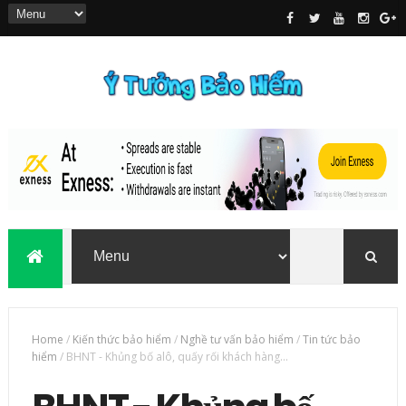
Home
/
Kiến thức bảo hiểm
/
Nghề tư vấn bảo hiểm
/
Tin tức bảo
hiểm
/
BHNT - Khủng bố alô, quấy rối khách hàng...