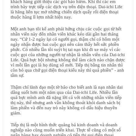
khách hàng giới thiệu các gói bảo hiểm. Khi thì các em
trình bày trực tiếp các dịch vụ trên điện thoại. Dai-ichi Life
là hãng liên tục mở những chiến dịch quấy rối điện thoại
thuộc hàng lì lợm nhất hiện nay.
Một anh bạn tôi kể anh phải hứng chịu các cuộc gọi từ hết
nhân viên này đến nhân viên khác kéo dài gần hai tháng
nay. “Cứ 1-2 ngày lại có người gọi, thậm chí có hôm một
ngày nhận được hai cuộc gọi nên cảm thấy hết sức phiền
phức. Có nhiều lần tôi suýt bị tai nạn khi đi xe máy vì các
cuộc gọi của những người tự nhận là nhân viên của Dai-ichi
Life. Quá bực bội nhưng không thể làm cách nào chặn được
vì mỗi lần gọi là họ dùng số mới. Tiếp thị bằng tin nhắn thì
còn bỏ qua chứ gọi điện thoại kiểu này thì quá phiền” - anh
tâm sự.
Thậm chí lãnh đạo một tờ báo cho biết anh là nạn nhân dai
dẳng suốt hơn một năm qua của Dai-ichi Life. Nhiều lần
quá bực mình anh đã nặng lời cả với những nhân viên tiếp
thị này, thế nhưng anh vẫn không thoát khỏi danh sách bị
làm phiền và đến nay trò này không có dấu hiệu thuyên
giảm.
Tiếp thị là một hình thức quảng bá kinh doanh và doanh
nghiệp nào cũng muốn triển khai. Thực tế cũng có một số
ngân hàng hay doanh nghiệp có tiếp thị gọi điện thoại