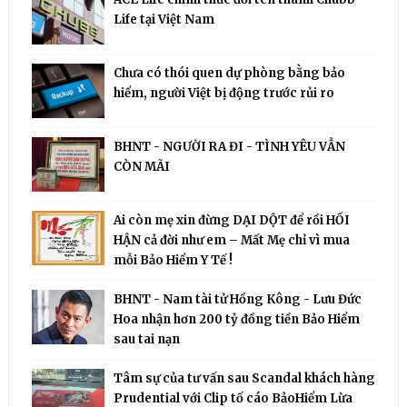
Life tại Việt Nam
Chưa có thói quen dự phòng bằng bảo
hiểm, người Việt bị động trước rủi ro
BHNT - NGƯỜI RA ĐI - TÌNH YÊU VẪN
CÒN MÃI
Ai còn mẹ xin đừng DẠI DỘT để rồi HỐI
HẬN cả đời như em – Mất Mẹ chỉ vì mua
mỗi Bảo Hiểm Y Tế !
BHNT - Nam tài tử Hồng Kông - Lưu Đức
Hoa nhận hơn 200 tỷ đồng tiền Bảo Hiểm
sau tai nạn
Tâm sự của tư vấn sau Scandal khách hàng
Prudential với Clip tố cáo BảoHiểm Lừa