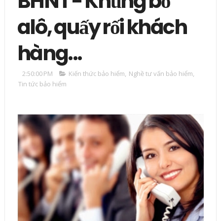
BHNT - Khủng bố
alô, quấy rối khách
hàng...
2:50:00 PM
Kiến thức bảo hiểm
,
Nghề tư vấn bảo hiểm
,
Tin tức bảo hiểm