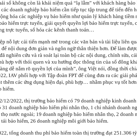
thái số không còn là khái niệm quá “lạ lẫm” với khách hàng bảo
, các doanh nghiệp bảo hiểm cần tiếp tục tập trung để tiến đến 
 động hóa các nghiệp vụ bảo hiểm như quản lý khách hàng tiềm 
bảo hiểm trực tuyến, giải quyết quyền lợi bảo hiểm trực tuyến, 
ng trực tuyến, số hóa các kênh thanh toán…
p nỗ lực cải tiến mạnh mẽ trong các văn bản và tài liệu liên q
để nội dung đơn giản và ngôn ngữ thân thiện hơn. Để làm được
ã nghiên cứu và rà soát lại toàn bộ các nội dung, chỉnh sửa, cải
phù hợp với thói quen và xu hướng đọc thông tin của số đông kh
àng dễ nắm rõ quyền lợi của mình”, ông Việt nói, đồng thời chi
22, IAV phối hợp với Tập đoàn FPT để cùng đưa ra các giải ph
ật thêm các ứng dụng hiện đại, phù hợp… nhằm phục vụ tốt hơn
o hiểm.
2/12/2022, thị trường bảo hiểm có 79 doanh nghiệp kinh doanh
ó 31 doanh nghiệp bảo hiểm phi nhân thọ, 1 chi nhánh doanh n
 thọ nước ngoài; 19 doanh nghiệp bảo hiểm nhân thọ, 2 doanh 
tái bảo hiểm, 26 doanh nghiệp môi giới bảo hiểm.
22, tổng doanh thu phí bảo hiểm toàn thị trường đạt 251.306 t