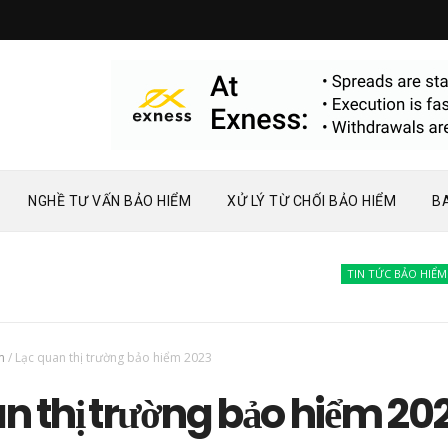
NGHỀ TƯ VẤN BẢO HIỂM
XỬ LÝ TỪ CHỐI BẢO HIỂM
B
TIN TỨC BẢO HIỂM
Bàn 
m
/
Lạc quan thị trường bảo hiểm 2023
n thị trường bảo hiểm 20