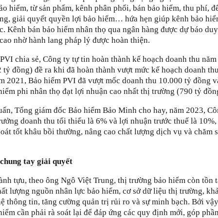
o hiểm, từ sản phẩm, kênh phân phối, bán bảo hiểm, thu phí, đ
ng, giải quyết quyền lợi bảo hiểm… hứa hẹn giúp kênh bảo hiể
ực. Kênh bán bảo hiểm nhân thọ qua ngân hàng được dự báo duy 
 cao nhờ hành lang pháp lý được hoàn thiện.
PVI chia sẻ, Công ty tự tin hoàn thành kế hoạch doanh thu nă
2 tỷ đồng) đề ra khi đã hoàn thành vượt mức kế hoạch doanh th
m 2021, Bảo hiểm PVI đã vượt mốc doanh thu 10.000 tỷ đồng v
iểm phi nhân thọ đạt lợi nhuận cao nhất thị trường (790 tỷ đồn
ấn, Tổng giám đốc Bảo hiểm Bảo Minh cho hay, năm 2023, Cô
rưởng doanh thu tối thiểu là 6% và lợi nhuận trước thuế là 10%,
oát tốt khâu bồi thường, nâng cao chất lượng dịch vụ và chăm 
chung tay giải quyết
nh tựu, theo ông Ngô Việt Trung, thị trường bảo hiểm còn tồn t
ất lượng nguồn nhân lực bảo hiểm, cơ sở dữ liệu thị trường, kh
 thông tin, tăng cường quản trị rủi ro và sự minh bạch. Bởi vậy
iểm cần phải rà soát lại để đáp ứng các quy định mới, góp phầ