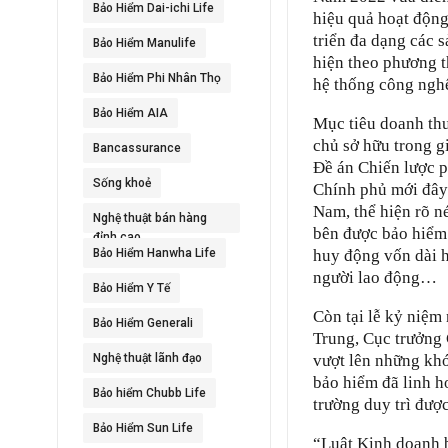
Bảo Hiểm Dai-ichi Life
hiệu quả hoạt động
triển đa dạng các 
Bảo Hiểm Manulife
hiện theo phương th
Bảo Hiểm Phi Nhân Thọ
hệ thống công nghệ
Bảo Hiểm AIA
Mục tiêu doanh thu
chủ sở hữu trong 
Bancassurance
Đề án Chiến lược p
Sống khoẻ
Chính phủ mới đây
Nam, thể hiện rõ né
Nghệ thuật bán hàng
bên được bảo hiểm 
đỉnh cao
Bảo Hiểm Hanwha Life
huy động vốn dài h
người lao động…
Bảo Hiểm Y Tế
Còn tại lễ kỷ niệm
Bảo Hiểm Generali
Trung, Cục trưởng 
Nghệ thuật lãnh đạo
vượt lên những khó
bảo hiểm đã linh ho
Bảo hiểm Chubb Life
trường duy trì đượ
Bảo Hiểm Sun Life
“Luật Kinh doanh 