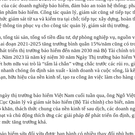
 của các doanh nghiệp bảo hiểm, đảm bảo an toàn hệ thống; ph
sản phẩm bảo hiểm. Công tác quản lý, giám sát cũng sẽ tiếp tục 
ức giám sát từ xa và kiểm tra tại chỗ; tiếp tục xây dựng, hoàn 
 thông tin phục vụ cho công tác quản lý, giám sát thị trường.
, tổng tài sản, tổng số tiền đầu tư, dự phòng nghiệp vụ, nguồn 
giai đoạn 2021-2025 tăng trưởng bình quân 15%/năm cũng có tr
hát triển thị trường bảo hiểm đến năm 2030 mà Bộ Tài chính tr
. Năm 2023 là năm kỷ niệm 30 năm Ngày Thị trường bảo hiểm 
t hơn nữa vai trò là “tấm lá chắn” vững chắc trước các rủi ro, g
nhanh chóng ổn định sản xuất - kinh doanh và cuộc sống, là k
ạn, hữu hiệu của nền kinh tế, tạo ra công ăn việc làm cho hàng
 ngày thị trường bảo hiểm Việt Nam cuối tuần qua, ông Ngô Việ
Cục Quản lý và giám sát bảo hiểm (Bộ Tài chính) cho biết, năm
 khăn, thách thức chung của nền kinh tế sau dịch, các doanh n
ạt và chủ động thích ứng các giải pháp để phát triển ổn định, g
c mức tăng trưởng khá.
bảo hiểm sửa đổi vừa được ban hành có nhiều thay đổi phù hợp