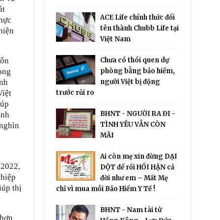
át
ACE Life chính thức đổi
thực
tên thành Chubb Life tại
thiện
Việt Nam
Chưa có thói quen dự
vốn
phòng bằng bảo hiểm,
ong
người Việt bị động
ình
trước rủi ro
Việt
iúp
BHNT - NGƯỜI RA ĐI -
ênh
TÌNH YÊU VẪN CÒN
 nghìn
MÃI
t
Ai còn mẹ xin đừng DẠI
 2022,
DỘT để rồi HỐI HẬN cả
ghiệp
đời như em – Mất Mẹ
iúp thị
chỉ vì mua mỗi Bảo Hiểm Y Tế !
BHNT - Nam tài tử
 hơn