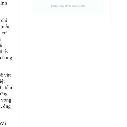
kinh
 chi
 hiểm.
h cơ
h
á
 thấy
h hàng
sẽ vừa
iệt
h, bền
ưởng
ỳ vọng
”, ông
AV)