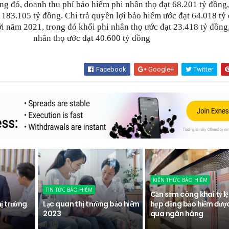
ng đó, doanh thu phí bảo hiểm phi nhân thọ đạt 68.201 tỷ đồng
 183.105 tỷ đồng. Chi trả quyền lợi bảo hiểm ước đạt 64.018 tỷ
i năm 2021, trong đó khối phi nhân thọ ước đạt 23.418 tỷ đồng
nhân thọ ước đạt 40.600 tỷ đồng
Facebook
Google+
Twitter
KIẾN THỨC BẢO HIỂM
TIN TỨC BẢO HIỂM
Cần sớm công khai tỷ lệ
hị trường
Lạc quan thị trường bảo hiểm
hợp đồng bảo hiểm đượ
2023
qua ngân hàng