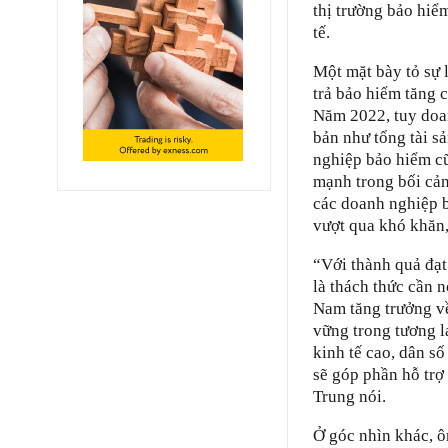
thị trường bảo hiể
tế.
Một mặt bày tỏ sự 
trả bảo hiểm tăng 
Năm 2022, tuy doan
bản như tổng tài s
nghiệp bảo hiểm cũ
mạnh trong bối cản
các doanh nghiệp b
vượt qua khó khăn,
“Với thành quả đạt 
là thách thức cần n
Nam tăng trưởng về
vững trong tương l
kinh tế cao, dân số
sẽ góp phần hỗ trợ
Trung nói.
Ở góc nhìn khác, 