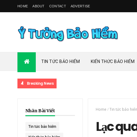
HOME
ABOUT
CONTACT
ADVERTISE
TIN TỨC BẢO HIỂM
KIẾN THỨC BẢO HIỂM
Breaking News
Home
/
Tin tức bảo hiể
Nhãn Bài Viết
Lạc qua
Tin tức bảo hiểm