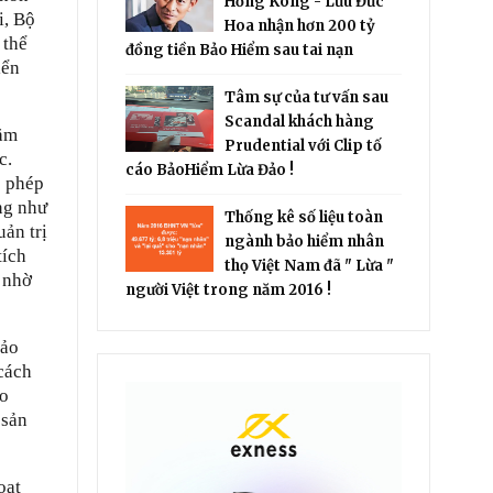
Hồng Kông - Lưu Đức
i, Bộ
Hoa nhận hơn 200 tỷ
 thể
đồng tiền Bảo Hiểm sau tai nạn
iển
Tâm sự của tư vấn sau
Scandal khách hàng
năm
Prudential với Clip tố
c.
cáo BảoHiểm Lừa Đảo !
o phép
ng như
Thống kê số liệu toàn
uản trị
ngành bảo hiểm nhân
tích
thọ Việt Nam đã " Lừa "
n nhờ
người Việt trong năm 2016 !
bảo
 cách
ho
 sản
oạt