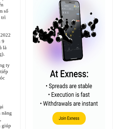
ến
m số
trì
m 2022
u 9
à là
g).
ng ty
 tiếp
sóc
ại
ả năng
,
n giúp