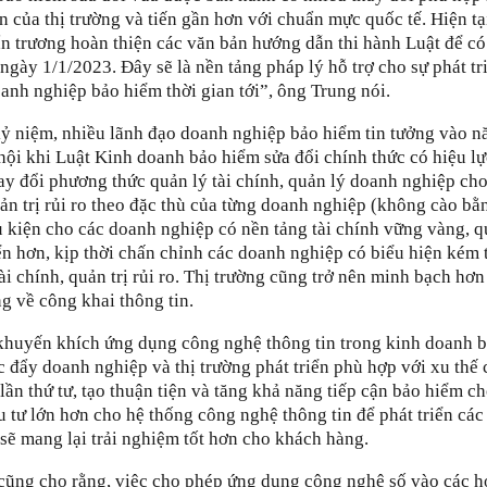
ển của thị trường và tiến gần hơn với chuẩn mực quốc tế. Hiện tạ
n trương hoàn thiện các văn bản hướng dẫn thi hành Luật để có
ngày 1/1/2023. Đây sẽ là nền tảng pháp lý hỗ trợ cho sự phát tr
anh nghiệp bảo hiểm thời gian tới”, ông Trung nói.
 kỷ niệm, nhiều lãnh đạo doanh nghiệp bảo hiểm tin tưởng vào 
hội khi Luật Kinh doanh bảo hiểm sửa đổi chính thức có hiệu lự
ay đổi phương thức quản lý tài chính, quản lý doanh nghiệp ch
ản trị rủi ro theo đặc thù của từng doanh nghiệp (không cào bằ
ều kiện cho các doanh nghiệp có nền tảng tài chính vững vàng, q
ển hơn, kịp thời chấn chỉnh các doanh nghiệp có biểu hiện kém 
ài chính, quản trị rủi ro. Thị trường cũng trở nên minh bạch hơ
ng về công khai thông tin.
 khuyến khích ứng dụng công nghệ thông tin trong kinh doanh 
 đẩy doanh nghiệp và thị trường phát triển phù hợp với xu thế
ần thứ tư, tạo thuận tiện và tăng khả năng tiếp cận bảo hiểm c
u tư lớn hơn cho hệ thống công nghệ thông tin để phát triển các
sẽ mang lại trải nghiệm tốt hơn cho khách hàng.
cũng cho rằng, việc cho phép ứng dụng cộng nghệ số vào các h