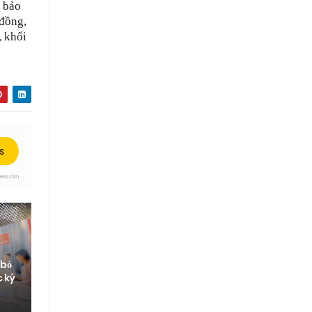
, bảo
 đồng,
, khối
 bỏ
c ký