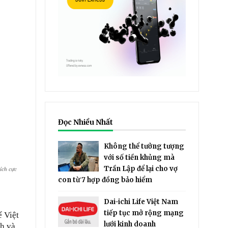
Đọc Nhiều Nhất
Không thể tưởng tượng
với số tiền khủng mà
Trần Lập để lại cho vợ
ích cực
con từ 7 hợp đồng bảo hiểm
Dai-ichi Life Việt Nam
tiếp tục mở rộng mạng
ế Việt
lưới kinh doanh
nh và