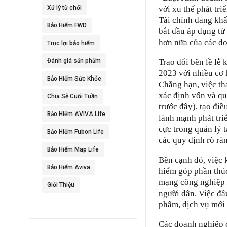
Xử lý từ chối
với xu thế phát tri
Tài chính đang khẩ
Bảo Hiểm FWD
bắt đầu áp dụng từ 
hơn nữa của các do
Trục lợi bảo hiểm
Đánh giá sản phẩm
Trao đổi bên lề lễ
2023 với nhiều cơ 
Bảo Hiểm Sức Khỏe
Chẳng hạn, việc th
xác định vốn và qu
Chia Sẻ Cuối Tuần
trước đây), tạo đi
Bảo Hiểm AVIVA Life
lành mạnh phát tri
cực trong quản lý t
Bảo Hiểm Fubon Life
các quy định rõ rà
Bảo Hiểm Map Life
Bên cạnh đó, việc
Bảo Hiểm Aviva
hiểm góp phần thúc
mạng công nghiệp l
Giới Thiệu
người dân. Việc đầ
phẩm, dịch vụ mới 
Các doanh nghiệp 