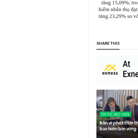
tăng 15,09%; tro
hiểm nhân thọ đạt
tăng 23,29% so vớ
SHARE THIS
TIN TỨC BẢO HIỂM
Bàn về phát triển t
bảo hiểm bền vững