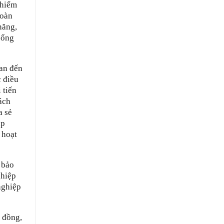
 hiểm
hoàn
năng,
cổng
uan đến
 điều
 tiến
ách
a sẻ
áp
 hoạt
 bảo
ghiệp
nghiệp
ỷ đồng,