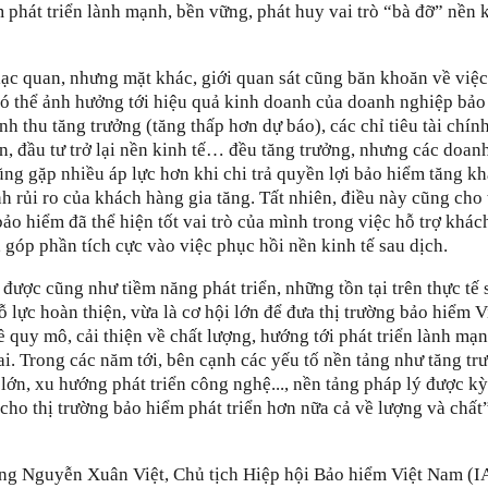
m phát triển lành mạnh, bền vững, phát huy vai trò “bà đỡ” nền 
lạc quan, nhưng mặt khác, giới quan sát cũng băn khoăn về việc
có thể ảnh hưởng tới hiệu quả kinh doanh của doanh nghiệp bảo
h thu tăng trưởng (tăng thấp hơn dự báo), các chỉ tiêu tài chín
ản, đầu tư trở lại nền kinh tế… đều tăng trưởng, nhưng các doan
ng gặp nhiều áp lực hơn khi chi trả quyền lợi bảo hiểm tăng kh
h rủi ro của khách hàng gia tăng. Tất nhiên, điều này cũng cho
ảo hiểm đã thể hiện tốt vai trò của mình trong việc hỗ trợ khác
 góp phần tích cực vào việc phục hồi nền kinh tế sau dịch.
được cũng như tiềm năng phát triển, những tồn tại trên thực tế 
ỗ lực hoàn thiện, vừa là cơ hội lớn để đưa thị trường bảo hiểm V
 quy mô, cải thiện về chất lượng, hướng tới phát triển lành mạn
ai. Trong các năm tới, bên cạnh các yếu tố nền tảng như tăng tr
 lớn, xu hướng phát triển công nghệ..., nền tảng pháp lý được k
 cho thị trường bảo hiểm phát triển hơn nữa cả về lượng và chất
ông Nguyễn Xuân Việt, Chủ tịch Hiệp hội Bảo hiểm Việt Nam (I