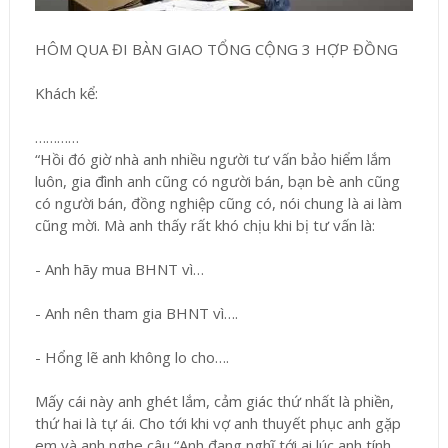
HÔM QUA ĐI BÀN GIAO TỔNG CỘNG 3 HỢP ĐỒNG
Khách kể:
…………
“Hồi đó giờ nhà anh nhiều người tư vấn bảo hiểm lắm
luôn, gia đình anh cũng có người bán, bạn bè anh cũng
có người bán, đồng nghiệp cũng có, nói chung là ai làm
cũng mời. Mà anh thấy rất khó chịu khi bị tư vấn là:
- Anh hãy mua BHNT vì…
- Anh nên tham gia BHNT vì….
- Hổng lẽ anh không lo cho….
Mấy cái này anh ghét lắm, cảm giác thứ nhất là phiền,
thứ hai là tự ái. Cho tới khi vợ anh thuyết phục anh gặp
em và anh nghe câu “Anh đang nghĩ tới ai lúc anh tính