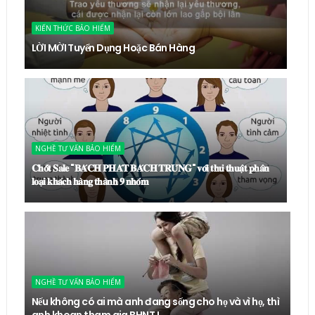
KIẾN THỨC BẢO HIỂM
LỜI MỜI Tuyển Dụng Hoặc Bán Hàng
NGHỀ TƯ VẤN BẢO HIỂM
𝐂𝐡𝐨̂́𝐭 𝐒𝐚𝐥𝐞 "𝐁𝐀́𝐂𝐇 𝐏𝐇𝐀́𝐓 𝐁𝐀́𝐂𝐇 𝐓𝐑𝐔́𝐍𝐆" 𝐯𝐨̛́𝐢 𝐭𝐡𝐮̉ 𝐭𝐡𝐮𝐚̣̂𝐭 𝐩𝐡𝐚̂𝐧
𝐥𝐨𝐚̣𝐢 𝐤𝐡𝐚́𝐜𝐡 𝐡𝐚̀𝐧𝐠 𝐭𝐡𝐚̀𝐧𝐡 𝟗 𝐧𝐡𝐨́𝐦
NGHỀ TƯ VẤN BẢO HIỂM
Nếu không có ai mà anh đang sống cho họ và vì họ, thì