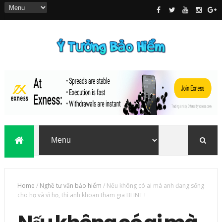
Home
/
Nghề tư vấn bảo hiểm
/
Nếu không có ai mà anh đang sống
cho họ và vì họ, thì anh khoan tham gia BHNT !