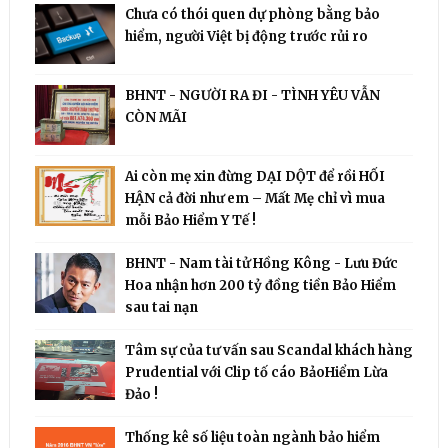
Chưa có thói quen dự phòng bằng bảo
hiểm, người Việt bị động trước rủi ro
BHNT - NGƯỜI RA ĐI - TÌNH YÊU VẪN
CÒN MÃI
Ai còn mẹ xin đừng DẠI DỘT để rồi HỐI
HẬN cả đời như em – Mất Mẹ chỉ vì mua
mỗi Bảo Hiểm Y Tế !
BHNT - Nam tài tử Hồng Kông - Lưu Đức
Hoa nhận hơn 200 tỷ đồng tiền Bảo Hiểm
sau tai nạn
Tâm sự của tư vấn sau Scandal khách hàng
Prudential với Clip tố cáo BảoHiểm Lừa
Đảo !
Thống kê số liệu toàn ngành bảo hiểm