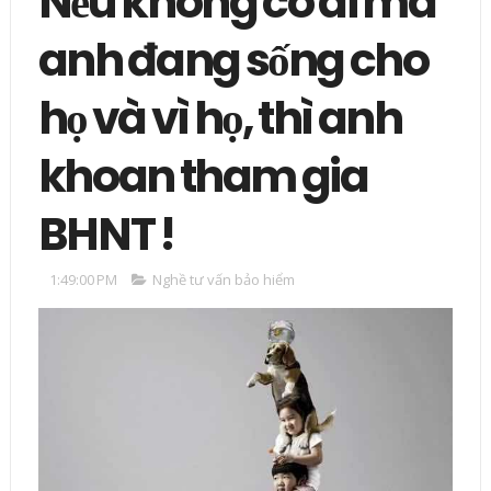
Nếu không có ai mà
anh đang sống cho
họ và vì họ, thì anh
khoan tham gia
BHNT !
1:49:00 PM
Nghề tư vấn bảo hiểm