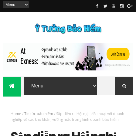
Home
/
Tin tức bảo hiểm
/
Sắp diễn ra Hội nghị đối thoại với doanh
nghiệp về các khó khăn, vướng mắc trong kinh doanh bảo hiểm