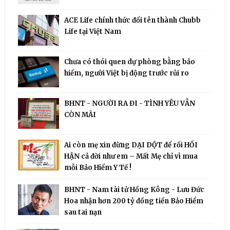
ACE Life chính thức đổi tên thành Chubb
Life tại Việt Nam
Chưa có thói quen dự phòng bằng bảo
hiểm, người Việt bị động trước rủi ro
BHNT - NGƯỜI RA ĐI - TÌNH YÊU VẪN
CÒN MÃI
Ai còn mẹ xin đừng DẠI DỘT để rồi HỐI
HẬN cả đời như em – Mất Mẹ chỉ vì mua
mỗi Bảo Hiểm Y Tế !
BHNT - Nam tài tử Hồng Kông - Lưu Đức
Hoa nhận hơn 200 tỷ đồng tiền Bảo Hiểm
sau tai nạn