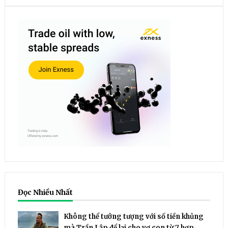
Đọc Nhiều Nhất
Không thể tưởng tượng với số tiền khủng
mà Trần Lập để lại cho vợ con từ 7 hợp