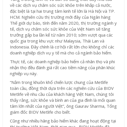
về các dịch vụ chăm sóc sức khỏe trên khắp cả nước,
đặc biệt là tại hai trung tâm kinh tế lớn là Hà Nội và TP.
HCM. Nghiên cứu thị trường mới đây của Ngân hàng
Thế giới dự báo, tính đến năm 2020, thị trường ngành y
tế, dịch vụ chăm sóc sức khỏe của Việt Nam sẽ tăng
trưởng gấp ba lần kể từ năm 2010; sớm vượt qua các
quốc gia trong khu vực như Malaysia, Thái Lan và
Indonesia. Đây chính là cơ hội rất lớn cho không chỉ các
doanh nghiệp dịch vụ y tế mà cho cả ngành bảo hiểm.
Thực tế, các doanh nghiệp bảo hiểm cả nhân thọ và phi
nhận thọ đều đánh giá rất cao tiềm năng của phân khúc
nghiệp vụ này.
“Nằm trong khuôn khổ chiến lược chung của Metlife
toàn cầu, đồng thời dựa trên các nghiên cứu của BIDV
Metlife về nhu cầu của khách hàng Việt Nam, chúng tôi
thấy rằng, sức khỏe và bình an của gia đình là mối quan
tâm lớn nhất của người Việt”, ông Gaurav Sharma, Tổng
giám đốc BIDV Metlife cho biết.
Cũng như nhiều hãng bảo hiểm khác đang hoạt động tại
thị trường Việt Nam, thời gian qua, BIDV Metlife đã