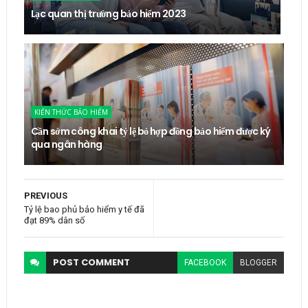
Lạc quan thị trường bảo hiểm 2023
KIẾN THỨC BẢO HIỂM
Cần sớm công khai tỷ lệ bỏ hợp đồng bảo hiểm được ký
qua ngân hàng
PREVIOUS
Tỷ lệ bao phủ bảo hiểm y tế đã
đạt 89% dân số
POST
COMMENT
FACEBOOK
BLOGGER