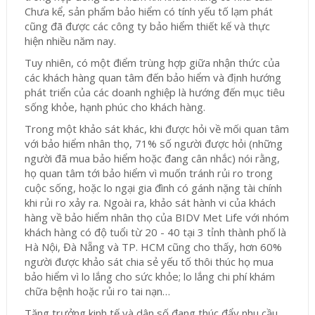
Chưa kể, sản phẩm bảo hiểm có tính yếu tố lạm phát
cũng đã được các công ty bảo hiểm thiết kế và thực
hiện nhiều năm nay.
Tuy nhiên, có một điểm trùng hợp giữa nhận thức của
các khách hàng quan tâm đến bảo hiểm và định hướng
phát triển của các doanh nghiệp là hướng đến mục tiêu
sống khỏe, hạnh phúc cho khách hàng.
Trong một khảo sát khác, khi được hỏi về mối quan tâm
với bảo hiểm nhân thọ, 71% số người được hỏi (những
người đã mua bảo hiểm hoặc đang cân nhắc) nói rằng,
họ quan tâm tới bảo hiểm vì muốn tránh rủi ro trong
cuộc sống, hoặc lo ngại gia đình có gánh nặng tài chính
khi rủi ro xảy ra. Ngoài ra, khảo sát hành vi của khách
hàng về bảo hiểm nhân thọ của BIDV Met Life với nhóm
khách hàng có độ tuổi từ 20 - 40 tại 3 tỉnh thành phố là
Hà Nội, Đà Nẵng và TP. HCM cũng cho thấy, hơn 60%
người được khảo sát chia sẻ yếu tố thôi thúc họ mua
bảo hiểm vì lo lắng cho sức khỏe; lo lắng chi phí khám
chữa bệnh hoặc rủi ro tai nạn…
Tăng trưởng kinh tế và dân số đang thúc đẩy nhu cầu