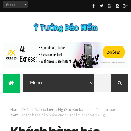
Home
/
Kiến thức bảo hiểm
/
Nghề tư vấn bảo hiểm
/
Tin tức bảo
hiểm
/
Khách hàng bảo hiểm Việt quan tâm nhất tới điều gì?