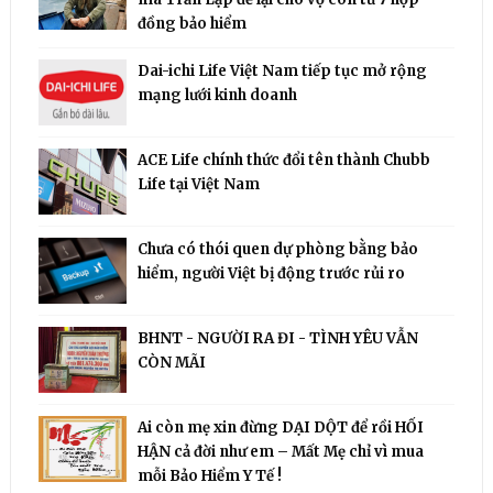
đồng bảo hiểm
Dai-ichi Life Việt Nam tiếp tục mở rộng
mạng lưới kinh doanh
ACE Life chính thức đổi tên thành Chubb
Life tại Việt Nam
Chưa có thói quen dự phòng bằng bảo
hiểm, người Việt bị động trước rủi ro
BHNT - NGƯỜI RA ĐI - TÌNH YÊU VẪN
CÒN MÃI
Ai còn mẹ xin đừng DẠI DỘT để rồi HỐI
HẬN cả đời như em – Mất Mẹ chỉ vì mua
mỗi Bảo Hiểm Y Tế !