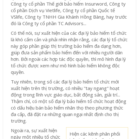
Công ty cổ phần Thế giới bảo hiểm Insurword, Công ty
cổ phần Dịch vụ Vietlife, Công ty cổ phần Quốc tế
VSlife, Công ty TNHH Gia Khánh Hồng Bàng, hay trước
đó là Công ty cổ phần TC Advisors...
Có thể nói, sự xuất hiện của các đại lý bảo hiểm tổ chức
là khó cấm cản và phải nhìn nhận rằng, các đại lý tổ chức
này góp phần giúp thị trường bảo hiểm đa dạng hơn,
giúp đưa sản phẩm bảo hiểm đến với nhiều người dân
hơn. Bởi ngoài các hợp tác độc quyền, thì mô hình đại lý
tổ chức được xem như mô hình bảo hiểm không độc
quyền.
Tuy nhiên, trong số các đại lý bảo hiểm tổ chức mới
xuất hiện trên thị trường, có nhiều "tay ngang" hoạt
động trong lĩnh vực giáo dục, bất động sản, giải trí...
Thậm chí, có một số đại lý bảo hiểm tổ chức hoạt động
có dấu hiệu bán bảo hiểm nhân thọ theo phương thức
đa cấp,
đã đặt ra những quan ngại nhất định cho thị
trường.
Ngoài ra, sự xuất hiện
Hiện các kênh phân phối
ngày một nhiều tổ chức