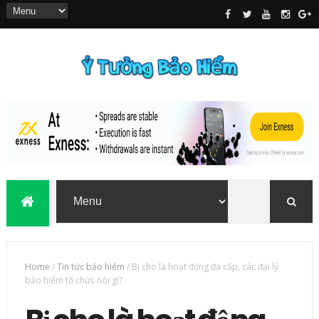
Home
/
Tin tức bảo hiểm
/
Bị cho là hoạt động đa cấp, các đại lý
bảo hiểm tổ chức nói gì?