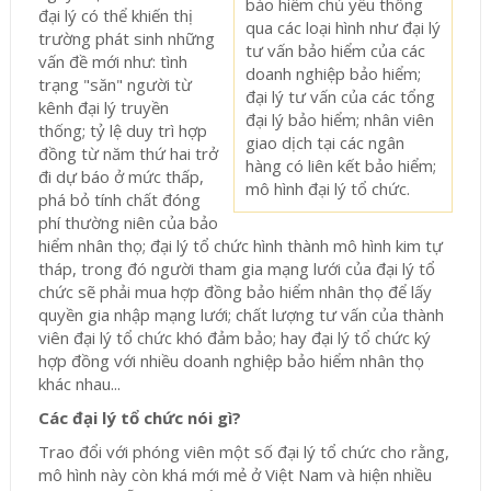
bảo hiểm chủ yếu thông
đại lý có thể khiến thị
qua các loại hình như đại lý
trường phát sinh những
tư vấn bảo hiểm của các
vấn đề mới như:
tình
doanh nghiệp bảo hiểm;
trạng "săn" người từ
đại lý tư vấn của các tổng
kênh đại lý truyền
đại lý bảo hiểm; nhân viên
thống; tỷ lệ duy trì hợp
giao dịch tại các ngân
đồng từ năm thứ hai trở
hàng có liên kết bảo hiểm;
đi dự báo ở mức thấp,
mô hình đại lý tổ chức.
phá bỏ tính chất đóng
phí thường niên của bảo
hiểm nhân thọ; đại lý tổ chức hình thành mô hình kim tự
tháp, trong đó người tham gia mạng lưới của đại lý tổ
chức sẽ phải mua hợp đồng bảo hiểm nhân thọ để lấy
quyền gia nhập mạng lưới; chất lượng tư vấn của thành
viên đại lý tổ chức khó đảm bảo; hay đại lý tổ chức ký
hợp đồng với nhiều doanh nghiệp bảo hiểm nhân thọ
khác nhau...
Các đại lý tổ chức nói gì?
Trao đổi với phóng viên một số đại lý tổ chức cho rằng,
mô hình này còn khá mới mẻ ở Việt Nam và hiện nhiều