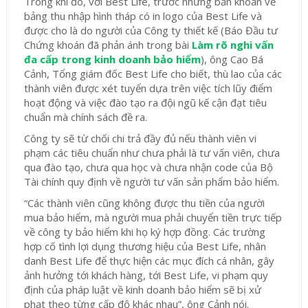
Trong khi đó, với Best Life, trước những băn khoăn về
bảng thu nhập hình tháp có in logo của Best Life và
được cho là do người của Công ty thiết kế (Báo Đầu tư
Chứng khoán đã phản ánh trong bài
Làm rõ nghi vấn
đa cấp trong kinh doanh bảo hiể
m
), ông Cao Bá
Cảnh, Tổng giám đốc Best Life cho biết, thù lao của các
thành viên được xét tuyển dựa trên việc tích lũy điểm
hoạt động và việc đào tạo ra đội ngũ kế cận đạt tiêu
chuẩn mà chính sách đề ra.
Công ty sẽ từ chối chi trả đầy đủ nếu thành viên vi
phạm các tiêu chuẩn như chưa phải là tư vấn viên, chưa
qua đào tạo, chưa qua học và chưa nhận code của Bộ
Tài chính quy định về người tư vấn sản phẩm bảo hiểm.
“Các thành viên cũng không được thu tiền của người
mua bảo hiểm, mà người mua phải chuyển tiền trực tiếp
về công ty bảo hiểm khi họ ký hợp đồng. Các trường
hợp cố tình lợi dụng thương hiệu của Best Life, nhân
danh Best Life để thực hiện các mục đích cá nhân, gây
ảnh hưởng tới khách hàng, tới Best Life, vi phạm quy
định của pháp luật về kinh doanh bảo hiểm sẽ bị xử
phạt theo từng cấp độ khác nhau”, ông Cảnh nói.