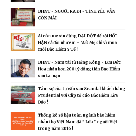
BHNT - NGƯỜI RA ĐI - TÌNH YÊU VẪN
CÒN MÃI
Ai còn mẹ xin đừng DẠI DỘT để rồi HỐI
HẬN cả đời như em – Mất Mẹ chỉ vì mua
mỗi Bảo Hiểm Y Tế !
BHNT - Nam tài tử Hồng Kông - Lưu Đức
Hoa nhận hơn 200 tỷ đồng tiền Bảo Hiểm
sau tai nạn
Tâm sự của tư vấn sau Scandal khách hàng
Prudential với Clip tố cáo BảoHiểm Lừa
Đảo !
Thống kê số liệu toàn ngành bảo hiểm
nhân thọ Việt Nam đã " Lừa " người Việt
trong năm 2016 !