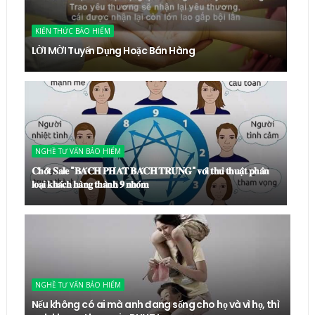
KIẾN THỨC BẢO HIỂM
LỜI MỜI Tuyển Dụng Hoặc Bán Hàng
NGHỀ TƯ VẤN BẢO HIỂM
𝐂𝐡𝐨̂́𝐭 𝐒𝐚𝐥𝐞 "𝐁𝐀́𝐂𝐇 𝐏𝐇𝐀́𝐓 𝐁𝐀́𝐂𝐇 𝐓𝐑𝐔́𝐍𝐆" 𝐯𝐨̛́𝐢 𝐭𝐡𝐮̉ 𝐭𝐡𝐮𝐚̣̂𝐭 𝐩𝐡𝐚̂𝐧
𝐥𝐨𝐚̣𝐢 𝐤𝐡𝐚́𝐜𝐡 𝐡𝐚̀𝐧𝐠 𝐭𝐡𝐚̀𝐧𝐡 𝟗 𝐧𝐡𝐨́𝐦
NGHỀ TƯ VẤN BẢO HIỂM
Nếu không có ai mà anh đang sống cho họ và vì họ, thì