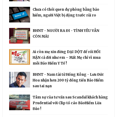
Chưa có thói quen dự phòng bằng bảo
hiểm, người Việt bị động trước rủi ro
BHNT - NGƯỜI RA ĐI - TÌNH YÊU VẪN
CÒN MÃI
Ai còn mẹ xin đừng DẠI DỘT để rồi HỐI
HẬN cả đời như em – Mất Mẹ chỉ vì mua
mỗi Bảo Hiểm Y Tế !
BHNT - Nam tài tử Hồng Kông - Lưu Đức
Hoa nhận hơn 200 tỷ đồng tiền Bảo Hiểm
sau tai nạn
Tâm sự của tư vấn sau Scandal khách hàng
Prudential với Clip tố cáo BảoHiểm Lừa
Đảo !