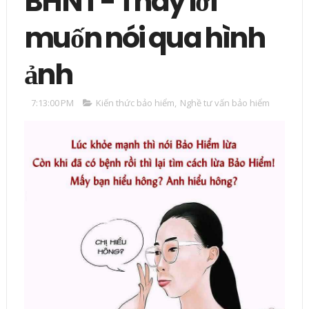
BHNT - Thay lời
muốn nói qua hình
ảnh
7:13:00 PM
Kiến thức bảo hiểm
,
Nghề tư vấn bảo hiểm