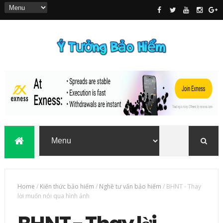
Home
/
Kiến thức bảo hiểm
/
Nghề tư vấn bảo hiểm
/
BHNT - Thay
lời muốn nói qua hình ảnh