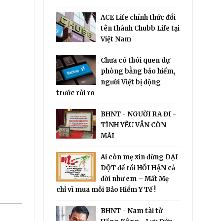
ACE Life chính thức đổi
tên thành Chubb Life tại
Việt Nam
Chưa có thói quen dự
phòng bằng bảo hiểm,
người Việt bị động
trước rủi ro
BHNT - NGƯỜI RA ĐI -
TÌNH YÊU VẪN CÒN
MÃI
Ai còn mẹ xin đừng DẠI
DỘT để rồi HỐI HẬN cả
đời như em – Mất Mẹ
chỉ vì mua mỗi Bảo Hiểm Y Tế !
BHNT - Nam tài tử