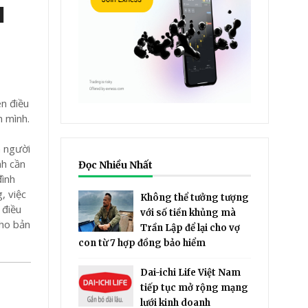
à
ên điều
h mình.
n người
nh cần
Đọc Nhiều Nhất
đình
, việc
Không thể tưởng tượng
 điều
với số tiền khủng mà
cho bản
Trần Lập để lại cho vợ
con từ 7 hợp đồng bảo hiểm
Dai-ichi Life Việt Nam
tiếp tục mở rộng mạng
lưới kinh doanh