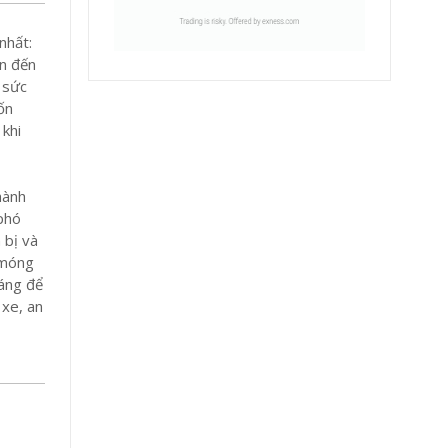
nhất:
an đến
 sức
ốn
 khi
hành
 phó
 bị và
 móng
háng để
 xe, an