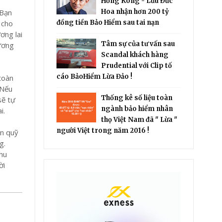
Hồng Kông - Lưu Đức
 Bạn
Hoa nhận hơn 200 tỷ
 cho
đồng tiền Bảo Hiểm sau tai nạn
ơng lai
Tâm sự của tư vấn sau
tương
Scandal khách hàng
Prudential với Clip tố
cáo BảoHiểm Lừa Đảo !
toàn
 Nếu
Thống kê số liệu toàn
sẽ tự
ngành bảo hiểm nhân
i.
thọ Việt Nam đã " Lừa "
người Việt trong năm 2016 !
òn quỹ
g.
thu
ời