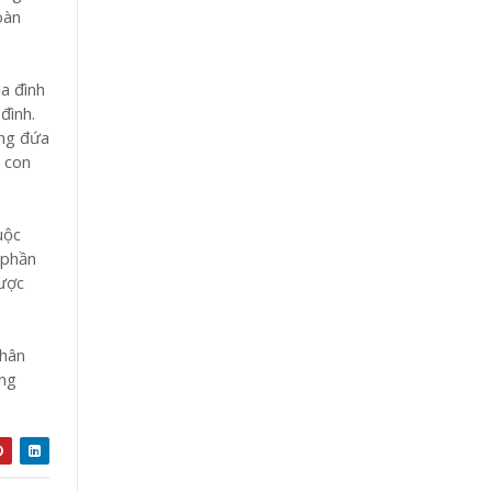
oàn
a đình
đình.
ững đứa
a con
uộc
 phần
được
thân
ững