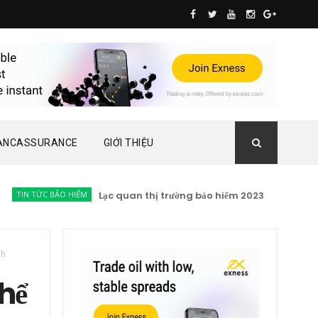
ANCASSURANCE
GIỚI THIỆU
TỨC BẢO HIỂM
Lạc quan thị trường bảo hiểm 2023
KIẾN THỨC BẢO
nh
hể