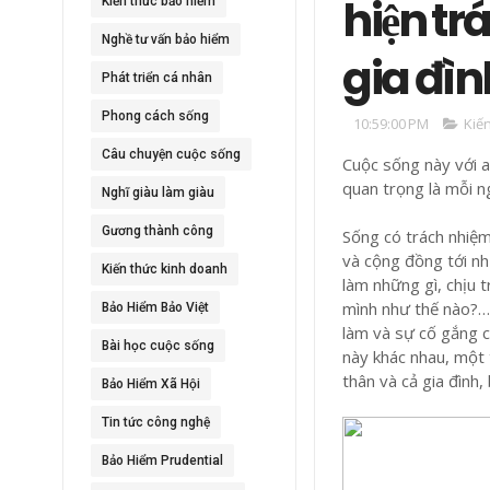
hiện tr
Kiến thức bảo hiểm
Nghề tư vấn bảo hiểm
gia đìn
Phát triển cá nhân
Phong cách sống
10:59:00 PM
Kiế
Câu chuyện cuộc sống
Cuộc sống này với a
quan trọng là mỗi ng
Nghĩ giàu làm giàu
Gương thành công
Sống có trách nhiệm
và cộng đồng tới nh
Kiến thức kinh doanh
làm những gì, chịu t
mình như thế nào?… 
Bảo Hiểm Bảo Việt
làm và sự cố gắng c
Bài học cuộc sống
này khác nhau, một
thân và cả gia đình, 
Bảo Hiểm Xã Hội
Tin tức công nghệ
Bảo Hiểm Prudential