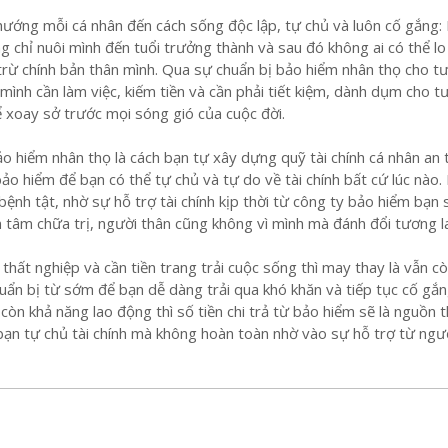
ướng mỗi cá nhân đến cách sống độc lập, tự chủ và luôn cố gắng:
g chỉ nuôi mình đến tuổi trưởng thành và sau đó không ai có thể lo
trừ chính bản thân mình. Qua sự chuẩn bị bảo hiểm nhân thọ cho tư
mình cần làm việc, kiếm tiền và cần phải tiết kiệm, dành dụm cho 
hể xoay sở trước mọi sóng gió của cuộc đời.
o hiểm nhân thọ là cách bạn tự xây dựng quỹ tài chính cá nhân an 
ảo hiểm để bạn có thể tự chủ và tự do về tài chính bất cứ lúc nào.
nh tật, nhờ sự hỗ trợ tài chính kịp thời từ công ty bảo hiểm bạn 
n tâm chữa trị, người thân cũng không vì mình mà đánh đổi tương la
hất nghiệp và cần tiền trang trải cuộc sống thì may thay là vẫn c
huẩn bị từ sớm để bạn dễ dàng trải qua khó khăn và tiếp tục cố gắn
còn khả năng lao động thì số tiền chi trả từ bảo hiểm sẽ là nguồn 
bạn tự chủ tài chính mà không hoàn toàn nhờ vào sự hỗ trợ từ ngư