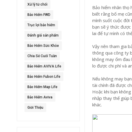
Xử lý từ chối
Bảo hiểm nhân thọ h
biết rằng bố mẹ cũn
Bảo Hiểm FWD
mình suốt cuộc đời 
Trục lợi bảo hiểm
bạn sẽ ý thức được 
lai để tự mình có t
Đánh giá sản phẩm
Vậy nên tham gia bả
Bảo Hiểm Sức Khỏe
thông qua công ty b
Chia Sẻ Cuối Tuần
không may ốm đau bệ
lo được chi phí và a
Bảo Hiểm AVIVA Life
Bảo Hiểm Fubon Life
Nếu không may bạn t
tài chính đã được c
Bảo Hiểm Map Life
Hoặc khi bạn không 
Bảo Hiểm Aviva
nhập thay thế giúp 
khác.
Giới Thiệu