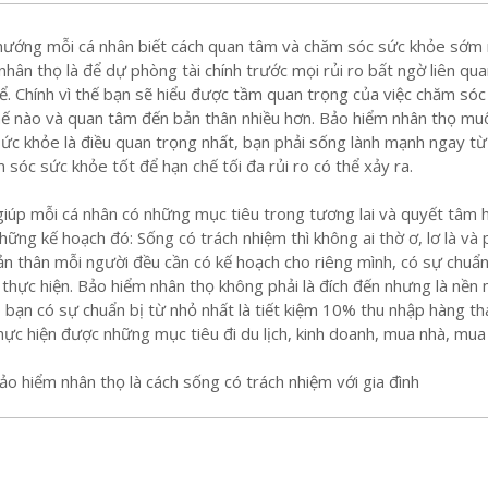
hướng mỗi cá nhân biết cách quan tâm và chăm sóc sức khỏe sớm 
hân thọ là để dự phòng tài chính trước mọi rủi ro bất ngờ liên qu
ể. Chính vì thế bạn sẽ hiểu được tầm quan trọng của việc chăm sóc
hế nào và quan tâm đến bản thân nhiều hơn. Bảo hiểm nhân thọ mu
sức khỏe là điều quan trọng nhất, bạn phải sống lành mạnh ngay từ
 sóc sức khỏe tốt để hạn chế tối đa rủi ro có thể xảy ra.
iúp mỗi cá nhân có những mục tiêu trong tương lai và quyết tâm 
hững kế hoạch đó: Sống có trách nhiệm thì không ai thờ ơ, lơ là và
n thân mỗi người đều cần có kế hoạch cho riêng mình, có sự chuẩn
 thực hiện. Bảo hiểm nhân thọ không phải là đích đến nhưng là nền
 bạn có sự chuẩn bị từ nhỏ nhất là tiết kiệm 10% thu nhập hàng t
hực hiện được những mục tiêu đi du lịch, kinh doanh, mua nhà, mua
ảo hiểm nhân thọ là cách sống có trách nhiệm với gia đình