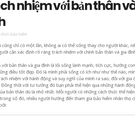
ách nhiệm với bản thân v
h
n thức bảo hiểm
i cũng chỉ có một lần, không ai có thể sống thay cho người khác, n
ười cần xác định rõ ràng trách nhiệm với chính bản thân và gia đìn
 với bản thân và gia đình là lối sống lành mạnh, tích cực, hướng co
ững điều tốt đẹp. Đó là mình phải sống có ích như như thế nào, mì
rách nhiệm với hành động và suy nghĩ của mình ra sao, đối với gia 
Đồng thời với tư tưởng đó bạn phải thể hiện qua những hành động
ủa bản thân dù là nhỏ nhất. Mỗi người có những cách thức thể hiện
 trong số đó, nhiều người hướng đến tham gia bảo hiểm nhân thọ 
bởi: