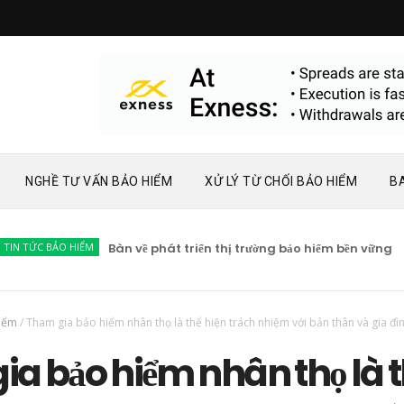
NGHỀ TƯ VẤN BẢO HIỂM
XỬ LÝ TỪ CHỐI BẢO HIỂM
B
 BẢO HIỂM
Bàn về phát triển thị trường bảo hiểm bền vững
TIN 
hiểm
/
Tham gia bảo hiểm nhân thọ là thể hiện trách nhiệm với bản thân và gia đì
a bảo hiểm nhân thọ là t