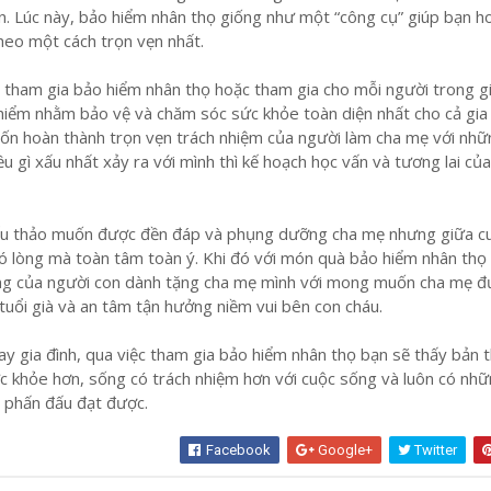
n. Lúc này, bảo hiểm nhân thọ giống như một “công cụ” giúp bạn h
heo một cách trọn vẹn nhất.
t tham gia bảo hiểm nhân thọ hoặc tham gia cho mỗi người trong gi
iểm nhằm bảo vệ và chăm sóc sức khỏe toàn diện nhất cho cả gia 
n hoàn thành trọn vẹn trách nhiệm của người làm cha mẹ với nh
ều gì xấu nhất xảy ra với mình thì kế hoạch học vấn và tương lai củ
iếu thảo muốn được đền đáp và phụng dưỡng cha mẹ nhưng giữa c
ó lòng mà toàn tâm toàn ý. Khi đó với món quà bảo hiểm nhân thọ
òng của người con dành tặng cha mẹ mình với mong muốn cha mẹ 
uổi già và an tâm tận hưởng niềm vui bên con cháu.
hay gia đình, qua việc tham gia bảo hiểm nhân thọ bạn sẽ thấy bản 
c khỏe hơn, sống có trách nhiệm hơn với cuộc sống và luôn có nh
ể phấn đấu đạt được.
Facebook
Google+
Twitter