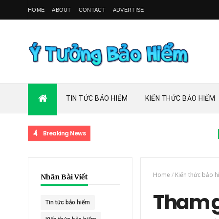
HOME
ABOUT
CONTACT
ADVERTISE
TIN TỨC BẢO HIỂM
KIẾN THỨC BẢO HIỂM
Breaking News
TIN TỨC
Home
/
Kiến thức bảo 
Nhãn Bài Viết
Tham gi
Tin tức bảo hiểm