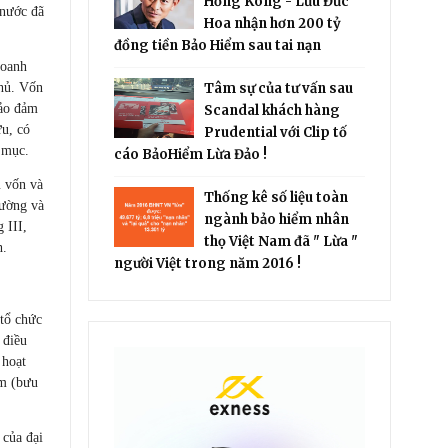
Hồng Kông - Lưu Đức
 nước đã
Hoa nhận hơn 200 tỷ
đồng tiền Bảo Hiểm sau tai nạn
doanh
phủ. Vốn
Tâm sự của tư vấn sau
bảo đảm
Scandal khách hàng
ữu, có
Prudential với Clip tố
 mục.
cáo BảoHiểm Lừa Đảo !
u vốn và
Thống kê số liệu toàn
rường và
ngành bảo hiểm nhân
 III,
thọ Việt Nam đã " Lừa "
h.
người Việt trong năm 2016 !
 tổ chức
 điều
 hoạt
ểm (bưu
í của đại