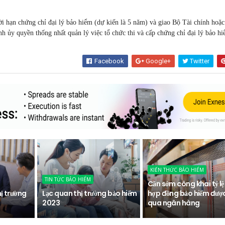
i hạn chứng chỉ đại lý bảo hiểm (dự kiến là 5 năm) và giao Bộ Tài chính hoặ
h ủy quyền thống nhất quản lý việc tổ chức thi và cấp chứng chỉ đại lý bảo hi
Facebook
Google+
Twitter
KIẾN THỨC BẢO HIỂM
TIN TỨC BẢO HIỂM
Cần sớm công khai tỷ lệ
hị trường
Lạc quan thị trường bảo hiểm
hợp đồng bảo hiểm đượ
2023
qua ngân hàng