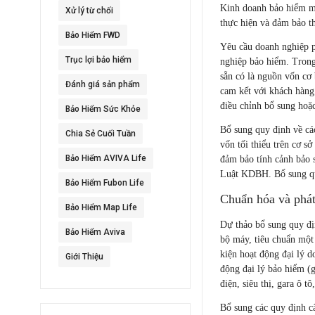
Kinh doanh bảo hiểm mớ
Xử lý từ chối
thực hiện và đảm bảo th
Bảo Hiểm FWD
Yêu cầu doanh nghiệp ph
Trục lợi bảo hiểm
nghiệp bảo hiểm. Trong
sẵn có là nguồn vốn cơ
Đánh giá sản phẩm
cam kết với khách hàng
điều chỉnh bổ sung hoặ
Bảo Hiểm Sức Khỏe
Bổ sung quy định về các
Chia Sẻ Cuối Tuần
vốn tối thiểu trên cơ sở
Bảo Hiểm AVIVA Life
đảm bảo tính cảnh bảo 
Luật KDBH. Bổ sung quy
Bảo Hiểm Fubon Life
Chuẩn hóa và phát
Bảo Hiểm Map Life
Dự thảo bổ sung quy địn
Bảo Hiểm Aviva
bộ máy, tiêu chuẩn một số
kiện hoạt động đại ly
Giới Thiệu
động đại lý bảo hiểm (g
điện, siêu thị, gara ô tô
Bổ sung các quy định câ