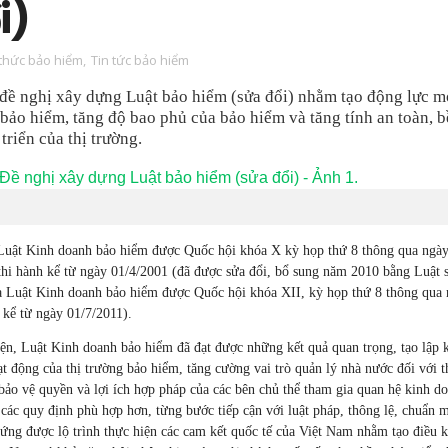
i)
 thức bảo hiểm
,
Tin tức bảo hiểm
ề nghị xây dựng Luật bảo hiểm (sửa đổi) nhằm tạo động lực mơ
 bảo hiểm, tăng độ bao phủ của bảo hiểm và tăng tính an toàn, b
triển của thị trường.
 Luật Kinh doanh bảo hiểm được Quốc hội khóa X kỳ họp thứ 8 thông qua ngà
 thi hành kể từ ngày 01/4/2001 (đã được sửa đổi, bổ sung năm 2010 bằng Luật s
a Luật Kinh doanh bảo hiểm được Quốc hội khóa XII, kỳ họp thứ 8 thông qua
 kể từ ngày 01/7/2011).
ện, Luật Kinh doanh bảo hiểm đã đạt được những kết quả quan trọng, tạo lập
t động của thị trường bảo hiểm, tăng cường vai trò quản lý nhà nước đối với t
ảo vệ quyền và lợi ích hợp pháp của các bên chủ thể tham gia quan hệ kinh d
 các quy định phù hợp hơn, từng bước tiếp cận với luật pháp, thông lệ, chuẩn 
p ứng được lộ trình thực hiện các cam kết quốc tế của Việt Nam nhằm tạo điều 