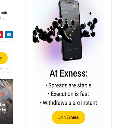
c một
ểm..
 bỏ
c ký