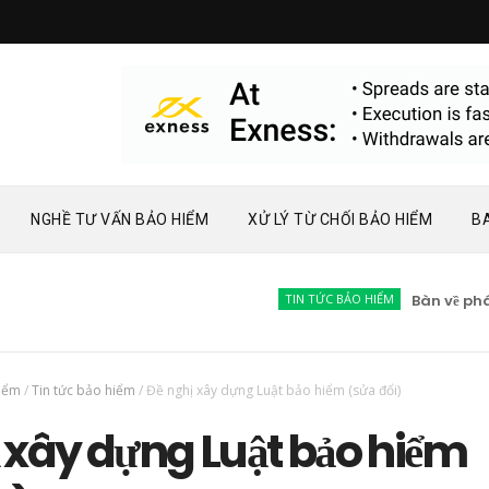
NGHỀ TƯ VẤN BẢO HIỂM
XỬ LÝ TỪ CHỐI BẢO HIỂM
B
TIN TỨC BẢO HIỂM
Bàn về phát tr
hiểm
/
Tin tức bảo hiểm
/
Đề nghị xây dựng Luật bảo hiểm (sửa đổi)
 xây dựng Luật bảo hiểm