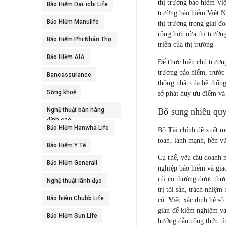
thị trường bảo hiểm Việ
Bảo Hiểm Dai-ichi Life
trường bảo hiểm Việt Nam
Bảo Hiểm Manulife
thị trường trong giai đ
rộng hơn nữa thị trườn
Bảo Hiểm Phi Nhân Thọ
triển của thị trường.
Bảo Hiểm AIA
Để thực hiện chủ trươn
trường bảo hiểm, trước 
Bancassurance
thống nhất của hệ thốn
Sống khoẻ
sở phát huy ưu điểm và
Nghệ thuật bán hàng
Bổ sung nhiều qu
đỉnh cao
Bảo Hiểm Hanwha Life
Bộ Tài chính đề xuất mộ
toàn, lành mạnh, bền v
Bảo Hiểm Y Tế
Cụ thể, yêu cầu doanh 
Bảo Hiểm Generali
nghiệp bảo hiểm và giao
rủi ro thường được thực
Nghệ thuật lãnh đạo
trị tài sản, trách nhiệ
Bảo hiểm Chubb Life
có. Việc xác định hệ số 
gian để kiểm nghiệm và
Bảo Hiểm Sun Life
hướng dẫn công thức tín