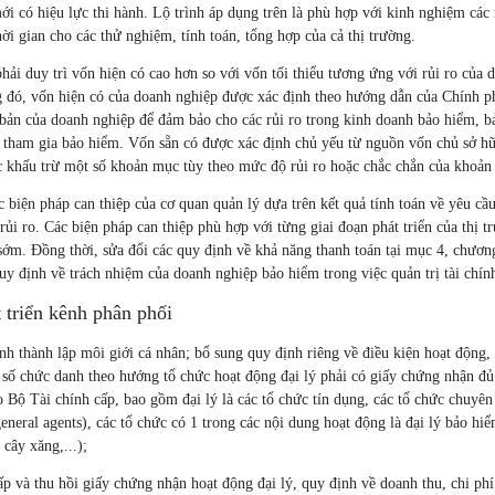
i có hiệu lực thi hành. Lộ trình áp dụng trên là phù hợp với kinh nghiệm các
ời gian cho các thử nghiệm, tính toán, tổng hợp của cả thị trường.
ải duy trì vốn hiện có cao hơn so với vốn tối thiểu tương ứng với rủi ro của 
 đó, vốn hiện có của doanh nghiệp được xác định theo hướng dẫn của Chính 
 bản của doanh nghiệp để đảm bảo cho các rủi ro trong kinh doanh bảo hiểm, 
 tham gia bảo hiểm. Vốn sẵn có được xác định chủ yếu từ nguồn vốn chủ sở h
c khấu trừ một số khoản mục tùy theo mức độ rủi ro hoặc chắc chắn của khoản
 biện pháp can thiệp của cơ quan quản lý dựa trên kết quả tính toán về yêu cầ
 rủi ro. Các biện pháp can thiệp phù hợp với từng giai đoạn phát triển của thị t
sớm. Đồng thời, sửa đổi các quy định về khả năng thanh toán tại mục 4, chương
 định về trách nhiệm của doanh nghiệp bảo hiểm trong việc quản trị tài chín
 triển kênh phân phối
h thành lập môi giới cá nhân; bổ sung quy định riêng về điều kiện hoạt động,
 chức danh theo hướng tổ chức hoạt động đại lý phải có giấy chứng nhận đủ
́ do Bộ Tài chính cấp, bao gồm đại lý là các tổ chức tín dụng, các tổ chức chuyên
eneral agents), các tổ chức có 1 trong các nội dung hoạt động là đại lý bảo hi
, cây xăng,...);
́p và thu hồi giấy chứng nhận hoạt động đại lý, quy định về doanh thu, chi ph