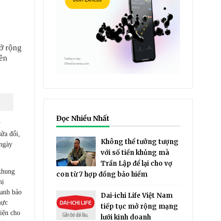
̉ rộng
ền
Đọc Nhiều Nhất
y
ửa đổi,
Không thể tưởng tượng
 ngày
với số tiền khủng mà
Trần Lập để lại cho vợ
 khung
con từ 7 hợp đồng bảo hiểm
hị
oanh bảo
Dai-ichi Life Việt Nam
mực
tiếp tục mở rộng mạng
kiện cho
lưới kinh doanh