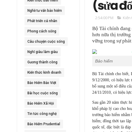
(sửa đổ
Kiến thức bảo hiểm
Nghề tư vấn bảo hiểm
2:54:00 PM
Kiến
Phát triển cá nhân
Bộ Tài chính đang đ
Phong cách sống
hơn nữa thị trường
vững trong sự phát 
Câu chuyện cuộc sống
Nghĩ giàu làm giàu
Bảo hiểm
Gương thành công
Kiến thức kinh doanh
Bộ Tài chính cho biết,
9/12/2000, có hiệu lực
Bảo Hiểm Bảo Việt
bổ sung một số điều củ
24/11/2010, có hiệu lực
Bài học cuộc sống
Sau gần 20 năm thực hi
Bảo Hiểm Xã Hội
khổ pháp lý cao cho hoạ
Tin tức công nghệ
trường bảo hiểm nhằm b
hiểm; đồng thời tạo lập
Bảo Hiểm Prudential
quốc tế, đặc biệt là đá