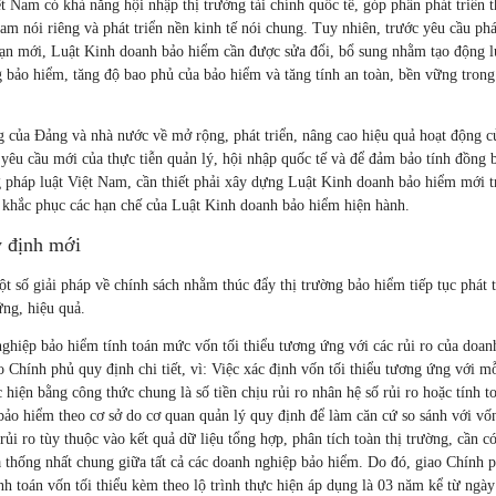
t Nam có khả năng hội nhập thị trường tài chính quốc tế, góp phần phát triển t
 nói riêng và phát triển nền kinh tế nói chung. Tuy nhiên, trước yêu cầu phát
oạn mới, Luật Kinh doanh bảo hiểm cần được sửa đổi, bổ sung nhằm tạo động l
g bảo hiểm, tăng độ bao phủ của bảo hiểm và tăng tính an toàn, bền vững trong 
g của Đảng và nhà nước về mở rộng, phát triển, nâng cao hiệu quả hoạt động củ
yêu cầu mới của thực tiễn quản lý, hội nhập quốc tế và để đảm bảo tính đồng 
g pháp luật Việt Nam, cần thiết phải xây dựng Luật Kinh doanh bảo hiểm mới t
 khắc phục các hạn chế của Luật Kinh doanh bảo hiểm hiện hành.
y định mới
t số giải pháp về chính sách nhằm thúc đẩy thị trường bảo hiểm tiếp tục phát t
ững, hiệu quả.
nghiệp bảo hiểm tính toán mức vốn tối thiểu tương ứng với các rủi ro của doan
 Chính phủ quy định chi tiết, vì: Việc xác định vốn tối thiểu tương ứng với mỗ
 hiện bằng công thức chung là số tiền chịu rủi ro nhân hệ số rủi ro hoặc tính t
m bảo hiểm theo cơ sở do cơ quan quản lý quy định để làm căn cứ so sánh với vố
rủi ro tùy thuộc vào kết quả dữ liệu tổng hợp, phân tích toàn thị trường, cần có
 thống nhất chung giữa tất cả các doanh nghiệp bảo hiểm. Do đó, giao Chính 
h toán vốn tối thiểu kèm theo lộ trình thực hiện áp dụng là 03 năm kể từ ngà