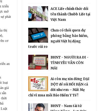
hị
 triển
ACE Life chính thức đổi
ực mở
tên thành Chubb Life tại
sự phát
Việt Nam
Chưa có thói quen dự
a thị
bộ,
phòng bằng bảo hiểm,
rên cơ
người Việt bị động
trước rủi ro
BHNT - NGƯỜI RA ĐI -
TÌNH YÊU VẪN CÒN
riển an
MÃI
h
Ai còn mẹ xin đừng DẠI
i loại
DỘT để rồi HỐI HẬN cả
oán giá
đời như em – Mất Mẹ
n sẵn
chỉ vì mua mỗi Bảo Hiểm Y Tế !
 thời
phủ
BHNT - Nam tài tử
y Luật