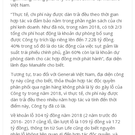
Việt Nam.
“Thực tế, chi phí này được dàn trải đều theo thời gian
hợp tác và đảm bảo nằm trong phần ngân sách của chi
phí kinh doanh. Như đã nói, trong năm 2018, có tới 2/3
tổng chi phí hoạt động là khoản dự phòng bổ sung
được Công ty trích lập riêng lên đến 7.228 tỷ đồng.
40% trong số đó là do tác động của việc sụt giảm lãi
suất trái phiếu chính phủ, gần 60% còn lại là khoản dự
phòng dành cho các hợp đồng mới phát hành”, đại diện
lãnh đạo Manulife cho biết.
Tương tự, trao đổi với Generali Việt Nam, đại diện công
ty này cũng cho biết, thỏa thuận hợp tác độc quyền
phân phối qua ngân hàng không phải là lý do gây lỗ của
Công ty trong năm 2018, vì thực tế, chi phí này được
dàn trải đều theo nhiều năm hợp tác và tính đến thời
điểm này, Công ty đã có lãi.
Về khoản lỗ 304 tỷ đồng năm 2018 (2 năm trước đó
2016- 2017 cũng lỗ, lần lượt lỗ là 109 tỷ đồng và 172
tỷ đồng), thông tin từ Sun Life cũng do biết nguyên
nhân lỗ không liên quan gì đến hợp tác độc quyền, và