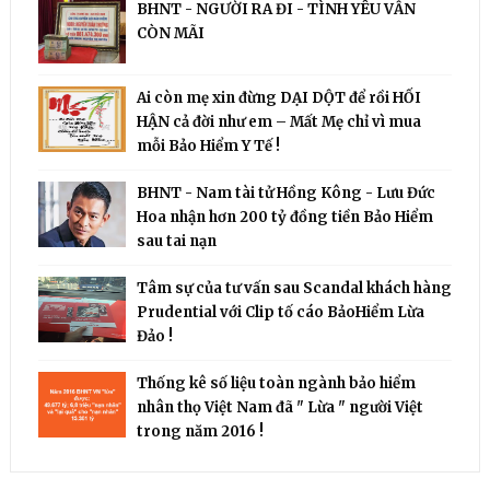
BHNT - NGƯỜI RA ĐI - TÌNH YÊU VẪN
CÒN MÃI
Ai còn mẹ xin đừng DẠI DỘT để rồi HỐI
HẬN cả đời như em – Mất Mẹ chỉ vì mua
mỗi Bảo Hiểm Y Tế !
BHNT - Nam tài tử Hồng Kông - Lưu Đức
Hoa nhận hơn 200 tỷ đồng tiền Bảo Hiểm
sau tai nạn
Tâm sự của tư vấn sau Scandal khách hàng
Prudential với Clip tố cáo BảoHiểm Lừa
Đảo !
Thống kê số liệu toàn ngành bảo hiểm
nhân thọ Việt Nam đã " Lừa " người Việt
trong năm 2016 !