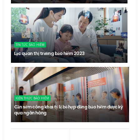
TIN TỨC BẢO HIỂM
Lạc quan thị trường bảo hiểm 2023
KIẾN THỨC BẢO HIỂM
Cần sớm công khai tỷ lệ bỏ hợp đồng bảo hiểm được ký
qua ngân hàng