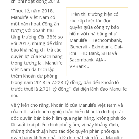
chi phí hoạt động 2018.
“Thực tế, năm 2018,
Trên thị trường hiện có
Manulife Việt Nam có
các cặp hợp tác độc
một năm hoạt động ấn
quyền giữa công ty bảo
tượng với doanh thu
hiểm với nhà băng như
tăng trưởng đến 38% so
Manulife - Techcombank,
với 2017, nhưng để đảm
Generali - Eximbank, Dai-
bảo khả năng chi trả các
ichi - HD Bank, SHB và
quyền lợi của khách hàng
Sacombank, AIA -
trong tương lai, Manulife
VPBank…
Việt Nam đã trích lập
thêm khoản dự phòng
trong năm 2018 là 7.228 tỷ đồng, dẫn đến khoản lỗ
trước thuế là 2.721 tỷ đồng”, đại diện lãnh đạo Manulife
nói.
Về ý kiến cho rằng, khoản lỗ của Manulife Việt Nam và
của một số doanh nghiệp bảo hiểm khác là do hợp tác
độc quyền bán bảo hiểm qua ngân hàng, không phải do
lãi suất trái phiếu chính phủ giảm, vị này khẳng định,
những thỏa thuận hợp tác độc quyền phân phối qua
ngân hàng không phải là lý do phát sinh lỗ tại Manulife