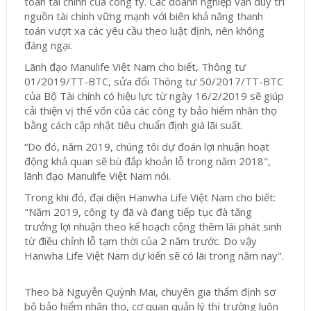
toàn tài chính của công ty. Các doanh nghiệp vẫn duy trì
nguồn tài chính vững mạnh với biên khả năng thanh
toán vượt xa các yêu cầu theo luật định, nên không
đáng ngại.
Lãnh đạo Manulife Việt Nam cho biết, Thông tư
01/2019/TT-BTC, sửa đổi Thông tư 50/2017/TT-BTC
của Bộ Tài chính có hiệu lực từ ngày 16/2/2019 sẽ giúp
cải thiện vị thế vốn của các công ty bảo hiểm nhân thọ
bằng cách cập nhật tiêu chuẩn định giá lãi suất.
“Do đó, năm 2019, chúng tôi dự đoán lợi nhuận hoạt
động khả quan sẽ bù đắp khoản lỗ trong năm 2018",
lãnh đạo Manulife Việt Nam nói.
Trong khi đó, đại diện Hanwha Life Việt Nam cho biết:
"Năm 2019, công ty đã và đang tiếp tục đà tăng
trưởng lợi nhuận theo kế hoạch cộng thêm lãi phát sinh
từ điều chỉnh lỗ tạm thời của 2 năm trước. Do vậy
Hanwha Life Việt Nam dự kiến sẽ có lãi trong năm nay".
Theo bà Nguyễn Quỳnh Mai, chuyên gia thẩm định sơ
bộ bảo hiểm nhân thọ, cơ quan quản lý thị trường luôn