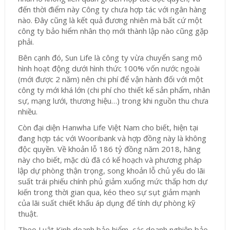
đến thời điểm này Công ty chưa hợp tác với ngân hàng
nào. Đây cũng là kết quả đương nhiên mà bất cứ một
công ty bảo hiểm nhân thọ mới thành lập nào cũng gặp
phải.
Bên cạnh đó, Sun Life là công ty vừa chuyển sang mô
hình hoạt động dưới hình thức 100% vốn nước ngoài
(mới được 2 năm) nên chi phí để vận hành đối với một
công ty mới khá lớn (chi phí cho thiết kế sản phẩm, nhân
sự, mạng lưới, thương hiệu…) trong khi nguồn thu chưa
nhiều.
Còn đại diện Hanwha Life Việt Nam cho biết, hiện tại
đang hợp tác với Wooribank và hợp đồng này là không
độc quyền. Về khoản lỗ 186 tỷ đồng năm 2018, hãng
này cho biết, mặc dù đã có kế hoạch và phương pháp
lập dự phòng thận trọng, song khoản lỗ chủ yếu do lãi
suất trái phiếu chính phủ giảm xuống mức thấp hơn dự
kiến trong thời gian qua, kéo theo sự sụt giảm mạnh
của lãi suất chiết khấu áp dụng để tính dự phòng kỹ
thuật.
Theo Luật Kinh doanh bảo hiểm, các doanh nghiệp bảo