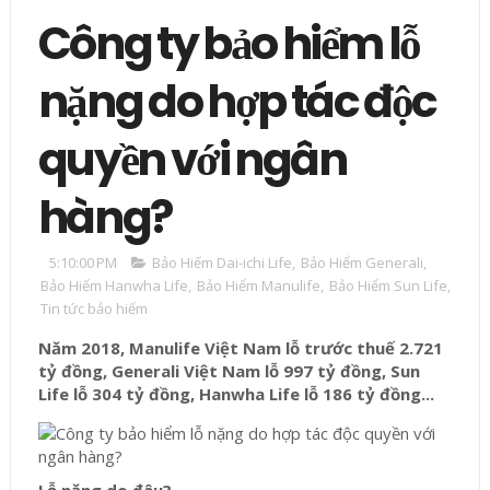
Công ty bảo hiểm lỗ
nặng do hợp tác độc
quyền với ngân
hàng?
5:10:00 PM
Bảo Hiểm Dai-ichi Life
,
Bảo Hiểm Generali
,
Bảo Hiểm Hanwha Life
,
Bảo Hiểm Manulife
,
Bảo Hiểm Sun Life
,
Tin tức bảo hiểm
Năm 2018, Manulife Việt Nam lỗ trước thuế 2.721
tỷ đồng, Generali Việt Nam lỗ 997 tỷ đồng, Sun
Life lỗ 304 tỷ đồng, Hanwha Life lỗ 186 tỷ đồng...