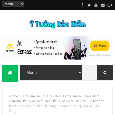
Home
/
Bảo Hiểm Dai-ichi Life
/
Bảo Hiểm Generali
/
Bảo Hiểm
Hanwha Life
/
Bảo Hiểm Manulife
/
Bảo Hiểm Sun Life
/
Tin tức bảo
hiểm
/
Công ty bảo hiểm lỗ nặng do hợp tác độc quyền với ngân
hàng?