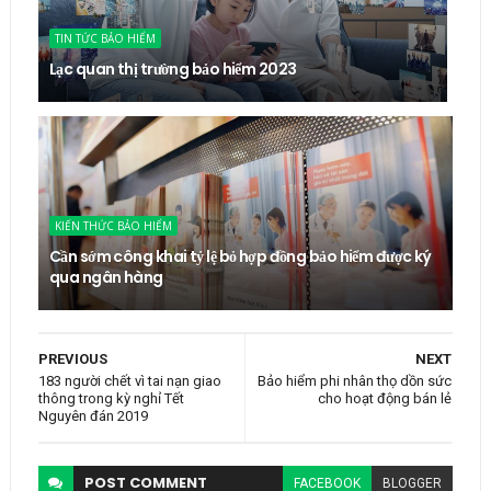
TIN TỨC BẢO HIỂM
Lạc quan thị trường bảo hiểm 2023
KIẾN THỨC BẢO HIỂM
Cần sớm công khai tỷ lệ bỏ hợp đồng bảo hiểm được ký
qua ngân hàng
PREVIOUS
NEXT
183 người chết vì tai nạn giao
Bảo hiểm phi nhân thọ dồn sức
thông trong kỳ nghỉ Tết
cho hoạt động bán lẻ
Nguyên đán 2019
POST
COMMENT
FACEBOOK
BLOGGER