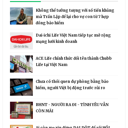
Không thể tưởng tượng với số tiền khủng
mà Trần Lập để lại cho vợ con từ 7 hợp
đồng bảo hiểm
Dai-ichi Life Việt Nam tiếp tục mở rộng
mạng lưới kinh doanh
ACE Life chính thức đổi tên thành Chubb
Life tại Việt Nam
Chưa có thói quen dự phòng bằng bảo
hiểm, người Việt bị động trước rủi ro
BHNT - NGƯỜI RA ĐI - TÌNH YÊU VẪN
CÒN MÃI
Ai còn mẹ xin đừng DẠI DỘT để rồi HỐI