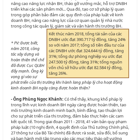
nâng cao năng lực nhận BH, tháo gỡ vướng mắc, hỗ trợ DNBH
triển khai các sản phẩm mới... Qua đó, tạo cơ sở pháp lý quan
trọng góp phần bảo đảm các quy định của pháp luật về kinh
doanh BH, nâng cao năng lực của cơ quan quản lý nhà nước
trong công tác quản lý, giám sát và vận hành thị trường BH.
Kết thúc năm 2018, tổng tài sản của các
DNBH ước đạt 390.717 tỷ đồng, tăng 24%
* PV: Được biết,
so với năm 2017; tổng số tiền đầu tư của
năm 2018, công
các DNBH ước đạt 324.644 tỷ đồng, tăng
tác xây dựng và
31%; tổng dự phòng nghiệp vụ ước đạt
hoàn thiện thể chế
247.500 tỷ đồng, tăng 31%; tổng nguồn
đã được Cục QLBH
vốn chủ sở hữu ước đạt 82.584 tỷ đồng,
đẩy mạnh. Ông kỳ
tăng 26%.
vọng gì vào sự
phát triển của thị trường khi hành lang pháp lý cho hoạt động
kinh doanh BH ngày càng được hoàn thiện?
- Ông Phùng Ngọc Khánh:
Có thể thấy, khung khổ pháp lý
trong lĩnh vực kinh doanh BH ngày càng được hoàn thiện, tạo
môi trường kinh doanh minh bạch, bình đẳng, tạo thuận lợi
cho sự phát triển của thị trường, đảm bảo thực hiện các cam
kết quốc tế. Trong giai đoạn 2011 - 2018, 41 văn bản quy phạm
pháp luật (10 nghị định, 4 quyết định của Thủ tướng Chính phủ,
27 thông tư của Bộ Tài chính) đã được rà soát, sửa đổi, bổ sung
và ban hành mới tập trung vào các mục tiêu tháo gỡ vướng