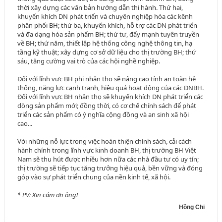
thời xây dựng các văn bản hướng dẫn thi hành. Thứ hai,
khuyến khích DN phát triển và chuyên nghiệp hóa các kênh
phân phối BH; thứ ba, khuyến khích, hỗ trợ các DN phát triển
và đa dạng hóa sản phẩm BH; thứ tư, đẩy mạnh tuyên truyền
về BH; thứ năm, thiết lập hệ thống công nghệ thông tin, hạ
tầng kỹ thuật; xây dựng cơ sở dữ liệu cho thị trường BH; thứ
sáu, tăng cường vai trò của các hội nghề nghiệp.
Đối với lĩnh vực BH phi nhân thọ sẽ nâng cao tính an toàn hệ
thống, năng lực cạnh tranh, hiệu quả hoạt động của các DNBH.
Đối với lĩnh vực BH nhân thọ sẽ khuyến khích DN phát triển các
dòng sản phẩm mới; đồng thời, có cơ chế chính sách để phát
triển các sản phẩm có ý nghĩa cộng đồng và an sinh xã hội
cao...
Với những nỗ lực trong việc hoàn thiện chính sách, cải cách
hành chính trong lĩnh vực kinh doanh BH, thị trường BH Việt
Nam sẽ thu hút được nhiều hơn nữa các nhà đầu tư có uy tín;
thị trường sẽ tiếp tục tăng trưởng hiệu quả, bền vững và đóng
góp vào sự phát triển chung của nền kinh tế, xã hội.
* PV: Xin cảm ơn ông!
Hồng Chi