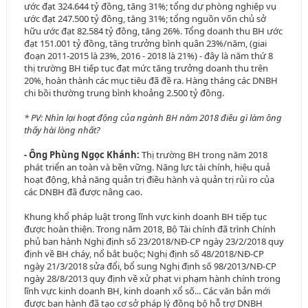
ước đạt 324.644 tỷ đồng, tăng 31%; tổng dự phòng nghiệp vụ
ước đạt 247.500 tỷ đồng, tăng 31%; tổng nguồn vốn chủ sở
hữu ước đạt 82.584 tỷ đồng, tăng 26%. Tổng doanh thu BH ước
đạt 151.001 tỷ đồng, tăng trưởng bình quân 23%/năm, (giai
đoạn 2011-2015 là 23%, 2016 - 2018 là 21%) - đây là năm thứ 8
thị trường BH tiếp tục đạt mức tăng trưởng doanh thu trên
20%, hoàn thành các mục tiêu đã đề ra. Hàng tháng các DNBH
chi bồi thường trung bình khoảng 2.500 tỷ đồng.
* PV: Nhìn lại hoạt động của ngành BH năm 2018 điều gì làm ông
thấy hài lòng nhất?
- Ông Phùng Ngọc Khánh:
Thị trường BH trong năm 2018
phát triển an toàn và bền vững. Năng lực tài chính, hiệu quả
hoạt động, khả năng quản trị điều hành và quản trị rủi ro của
các DNBH đã được nâng cao.
Khung khổ pháp luật trong lĩnh vực kinh doanh BH tiếp tục
được hoàn thiện. Trong năm 2018, Bộ Tài chính đã trình Chính
phủ ban hành Nghị định số 23/2018/NĐ-CP ngày 23/2/2018 quy
định về BH cháy, nổ bắt buộc; Nghị định số 48/2018/NĐ-CP
ngày 21/3/2018 sửa đổi, bổ sung Nghị định số 98/2013/NĐ-CP
ngày 28/8/2013 quy định về xử phạt vi phạm hành chính trong
lĩnh vực kinh doanh BH, kinh doanh xổ số... Các văn bản mới
được ban hành đã tạo cơ sở pháp lý đồng bộ hỗ trợ DNBH