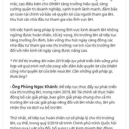
mắc, tạo điều kiện cho DNBH tăng trưởng hiệu quả, tăng
cường quản trị doanh nghiệp, cạnh tranh lành mạnh, đảm bảo
an toàn tài chính và bảo vệ quyền lợi của người tham gia BH,
thu hút các nhà đầu tư tham gia vào lĩnh vực BH.
Với việc hành lang pháp lý trong lĩnh vực kinh doanh BH không
ngừng được hoàn thiện, tôi kỳ vọng, thị trường BH sẽ tiếp tục
tăng trưởng ổn định, bền vững thu hút ngày càng đông các
nhà đầu tư tham gia vào thị trường; vai trò của thị trường BH
đối với nền kinh tế ngày càng được nâng cao.
* PV: Để thị trường BH năm 2019 tiếp tục phát triển bền vững phù
hợp với quá trình mở cửa song vẫn đảm bảo quyền lợi của DNBH
cũng như quyền lợi của bên mua BH. Cần những giải pháp gì,
thưa ông?
- Ông Phùng Ngọc Khánh:
Để tiếp tục thúc đẩy sự phát triển
của thị trường BH, trong năm 2019, Bộ Tài chính sẽ thực hiện
đồng bộ các giải pháp, bao gồm giải pháp chung cho cả thị
trường BH và các giải pháp riêng đối với BH nhân thọ, BH phi
nhân thọ và dịch vụ bổ trợ BH.
Thứ nhất, sẽ tiếp tục hoàn thiện cơ sở pháp lý cho thị trường
BH, cụ thể, trong quý I/2019 sẽ trình Chính phủ trình Quốc hội
thông qua Luật sửa đổi, bổ sung Luật Kinh doanh BH; đồng