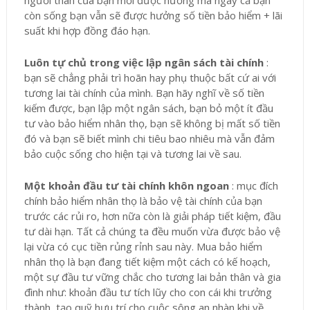
người thân của bạn mới được hưởng mà ngay cả bạn
còn sống bạn vẫn sẽ được hưởng số tiền bảo hiểm + lãi
suất khi hợp đồng đáo hạn.
Luôn tự chủ trong việc lập ngân sách tài chính
:
bạn sẽ chẳng phải trì hoãn hay phụ thuộc bất cứ ai với
tương lai tài chính của mình. Bạn hãy nghĩ về số tiền
kiếm được, bạn lập một ngân sách, bạn bỏ một ít đầu
tư vào bảo hiểm nhân thọ, bạn sẽ không bị mất số tiền
đó và bạn sẽ biết mình chi tiêu bao nhiêu mà vẫn đảm
bảo cuộc sống cho hiện tại và tương lai về sau.
Một khoản đầu tư tài chính khôn ngoan
: mục đích
chính bảo hiểm nhân thọ là bảo vệ tài chính của bạn
trước các rủi ro, hơn nữa còn là giải pháp tiết kiệm, đầu
tư dài hạn. Tất cả chúng ta đều muốn vừa được bảo vệ
lại vừa có cục tiền rủng rỉnh sau này. Mua bảo hiểm
nhân thọ là bạn đang tiết kiệm một cách có kế hoạch,
một sự đầu tư vững chắc cho tương lai bản thân và gia
đình như: khoản đầu tư tích lũy cho con cái khi trưởng
thành, tạo quỹ hưu trí cho cuộc sông an nhàn khi về