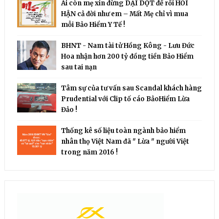
Ai còn mẹ xin đừng DẠI DỘT để rồi HỐI
HẬN cả đời như em – Mất Mẹ chỉ vì mua
mỗi Bảo Hiểm Y Tế !
BHNT - Nam tài tử Hồng Kông - Lưu Đức
Hoa nhận hơn 200 tỷ đồng tiền Bảo Hiểm
sau tai nạn
Tâm sự của tư vấn sau Scandal khách hàng
Prudential với Clip tố cáo BảoHiểm Lừa
Đảo !
Thống kê số liệu toàn ngành bảo hiểm
nhân thọ Việt Nam đã " Lừa " người Việt
trong năm 2016 !