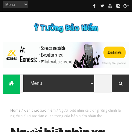
Home
/
Kiến thức bảo hiểm
/
Người biết nhìn xa trông rộng chính là
người hiểu được tầm quan trọng của bảo hiểm nhân thọ