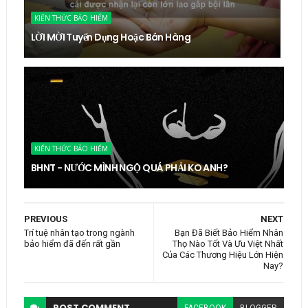
KIẾN THỨC BẢO HIỂM
LỜI MỜI Tuyển Dụng Hoặc Bán Hàng
KIẾN THỨC BẢO HIỂM
BHNT - NƯỚC MÌNH NGỘ QUÁ PHẢI KO ANH?
PREVIOUS
NEXT
Trí tuệ nhân tạo trong ngành
Bạn Đã Biết Bảo Hiểm Nhân
bảo hiểm đã đến rất gần
Thọ Nào Tốt Và Ưu Việt Nhất
Của Các Thương Hiệu Lớn Hiện
Nay?
POST
COMMENT