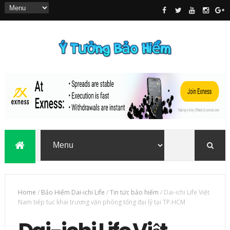
Home
/
Bảo Hiểm Dai-ichi Life
/
Tin tức bảo hiểm
/
Dai-ichi Life Việt
Nam tiếp tục khai trương văn phòng tổng đại lý tại TP.HCM