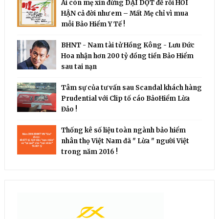
Ai còn mẹ xin đừng DẠI DỘT để rồi HỐI
HẬN cả đời như em – Mất Mẹ chỉ vì mua
mỗi Bảo Hiểm Y Tế !
BHNT - Nam tài tử Hồng Kông - Lưu Đức
Hoa nhận hơn 200 tỷ đồng tiền Bảo Hiểm
sau tai nạn
Tâm sự của tư vấn sau Scandal khách hàng
Prudential với Clip tố cáo BảoHiểm Lừa
Đảo !
Thống kê số liệu toàn ngành bảo hiểm
nhân thọ Việt Nam đã " Lừa " người Việt
trong năm 2016 !