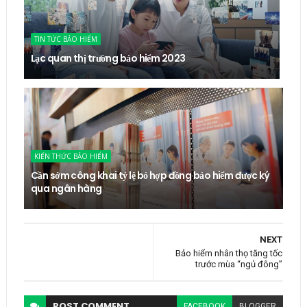
TIN TỨC BẢO HIỂM
Lạc quan thị trường bảo hiểm 2023
KIẾN THỨC BẢO HIỂM
Cần sớm công khai tỷ lệ bỏ hợp đồng bảo hiểm được ký
qua ngân hàng
NEXT
Bảo hiểm nhân thọ tăng tốc
trước mùa “ngủ đông”
POST
COMMENT
FACEBOOK
BLOGGER