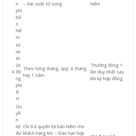
n
– Xác suất tử vong
hiểm
phí
bả
o
hiể
m
Hì
nh
th
ức
Thường đóng 1
Theo từng tháng, quý, 6 tháng
4
đó
lần duy nhất sau
hay 1 năm
ng
khi ký hợp đồng
phí
B
H
Qu
yề
n
lợi
Chi trả quyền lợi bảo hiểm cho
đư
khách hàng khi: – Đáo hạn hợp