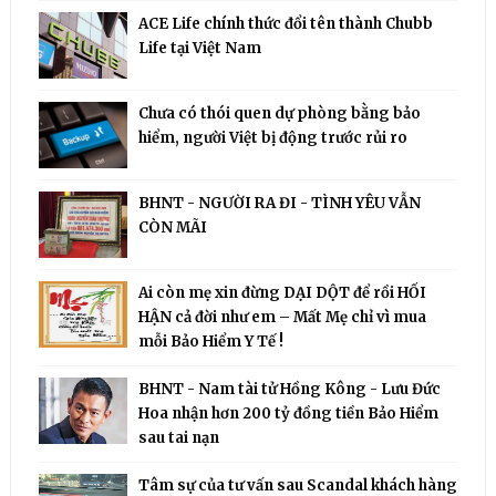
ACE Life chính thức đổi tên thành Chubb
Life tại Việt Nam
Chưa có thói quen dự phòng bằng bảo
hiểm, người Việt bị động trước rủi ro
BHNT - NGƯỜI RA ĐI - TÌNH YÊU VẪN
CÒN MÃI
Ai còn mẹ xin đừng DẠI DỘT để rồi HỐI
HẬN cả đời như em – Mất Mẹ chỉ vì mua
mỗi Bảo Hiểm Y Tế !
BHNT - Nam tài tử Hồng Kông - Lưu Đức
Hoa nhận hơn 200 tỷ đồng tiền Bảo Hiểm
sau tai nạn
Tâm sự của tư vấn sau Scandal khách hàng