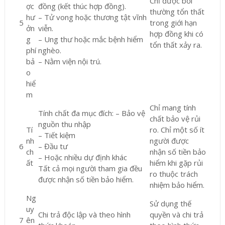
Chỉ được bồi
ợc
đồng (kết thúc hợp đồng).
thường tổn thất
hư
– Tử vong hoặc thương tật vĩnh
5
trong giới hạn
ởn
viễn.
hợp đồng khi có
g
– Ung thư hoặc mắc bệnh hiểm
tổn thất xảy ra.
phí
nghèo.
bả
– Nằm viện nội trú.
o
hiể
m
Chỉ mang tính
Tính chất đa mục đích: – Bảo vệ
chất bảo vệ rủi
nguồn thu nhập
Tí
ro. Chỉ một số ít
– Tiết kiệm
nh
người được
6
– Đầu tư
ch
nhận số tiền bảo
– Hoặc nhiều dự định khác
ất
hiểm khi gặp rủi
Tất cả mọi người tham gia đều
ro thuộc trách
được nhận số tiền bảo hiểm.
nhiệm bảo hiểm.
Ng
Sử dụng thế
uy
Chi trả độc lập và theo hình
quyền và chi trả
7
ên