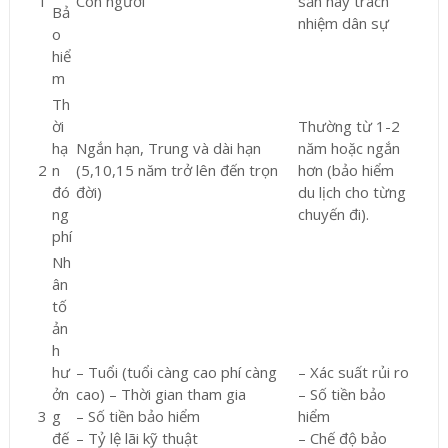
1
Con người
sản hay trách
Bả
nhiệm dân sự
o
hiể
m
Th
ời
Thường từ 1-2
hạ
Ngắn hạn, Trung và dài hạn
năm hoặc ngắn
2
n
(5,10,15 năm trở lên đến trọn
hơn (bảo hiểm
đó
đời)
du lịch cho từng
ng
chuyến đi).
phí
Nh
ân
tố
ản
h
hư
– Tuổi (tuổi càng cao phí càng
– Xác suất rủi ro
ởn
cao) – Thời gian tham gia
– Số tiền bảo
3
g
– Số tiền bảo hiểm
hiểm
đế
– Tỷ lệ lãi kỹ thuật
– Chế độ bảo