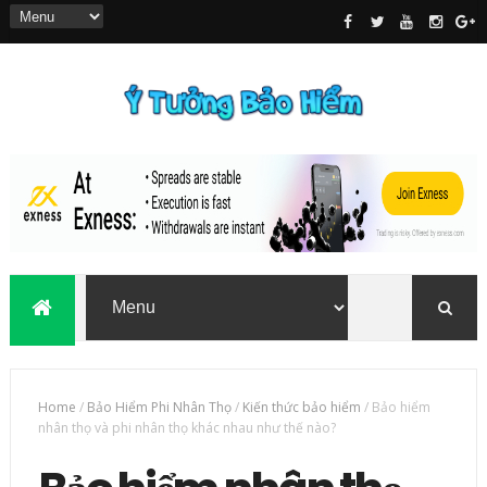
Home
/
Bảo Hiểm Phi Nhân Thọ
/
Kiến thức bảo hiểm
/
Bảo hiểm
nhân thọ và phi nhân thọ khác nhau như thế nào?