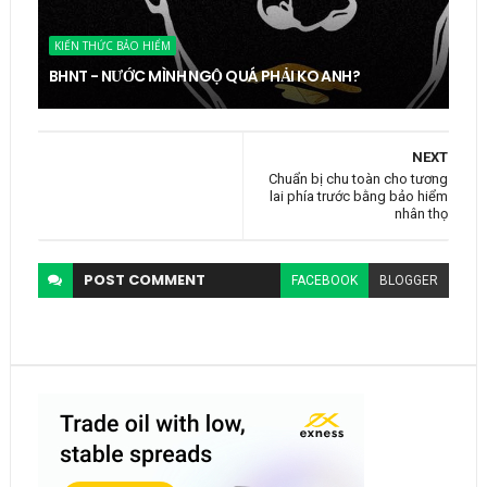
KIẾN THỨC BẢO HIỂM
BHNT - NƯỚC MÌNH NGỘ QUÁ PHẢI KO ANH?
NEXT
Chuẩn bị chu toàn cho tương
lai phía trước bằng bảo hiểm
nhân thọ
POST
COMMENT
FACEBOOK
BLOGGER