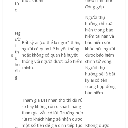
thức khoán
theo hình thức
tắ
đóng góp
c
Người thụ
hưởng chỉ xuất
hiện trong bảo
Ng
hiểm tai nạn và
ườ
Bất kỳ ai (có thể là người thân,
bảo hiểm sức
i
người có quan hệ huyết thống
khỏe nếu người
th
8
hoặc không có quan hệ huyết
được bảo hiểm
ụ
thống với người được bảo hiểm
chính tử vong.
hư
chính).
Người thụ
ởn
hưởng sẽ là bất
g
kỳ ai có tên
trong hợp đồng
bảo hiểm.
Tham gia BH nhân thọ thì dù rủi
ro hay không rủi ro khách hàng
tham gia vẫn có lời. Trường hợp
rủi ro khách hàng sẽ nhận được
một số tiền để gia đình tiếp tục
Không được