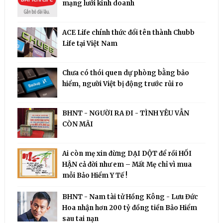
mạng lưới kinh doanh
ACE Life chính thức đổi tên thành Chubb
Life tại Việt Nam
Chưa có thói quen dự phòng bằng bảo
hiểm, người Việt bị động trước rủi ro
BHNT - NGƯỜI RA ĐI - TÌNH YÊU VẪN
CÒN MÃI
Ai còn mẹ xin đừng DẠI DỘT để rồi HỐI
HẬN cả đời như em – Mất Mẹ chỉ vì mua
mỗi Bảo Hiểm Y Tế !
BHNT - Nam tài tử Hồng Kông - Lưu Đức
Hoa nhận hơn 200 tỷ đồng tiền Bảo Hiểm
sau tai nạn