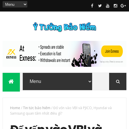
Home
/
Tin tức bảo hiểm
/
Đổ vốn vào VBI và PJICO, Hyundai và
Samsung quan tâm nhất điều gì?