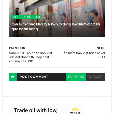
KIẾN THỨC BẢO HIỂM
Cần sớm công khai tỷ lệ bỏ hợp đồng bảo hiểm được ký
qua ngân hàng
PREVIOUS
NEXT
Năm 2018, Tập đoàn Bảo Việt
Bảo hiểm Bảo Việt hợp tác với
ước đạt doanh thu hợp nhất
SHB
khoảng 2 tỷ USD
POST
COMMENT
FACEBOOK
BLOGGER