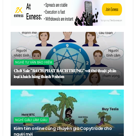
NGHỀ TƯ VẤN BẢO HIỂM
𝐂𝐡𝐨̂́𝐭 𝐒𝐚𝐥𝐞 "𝐁𝐀́𝐂𝐇 𝐏𝐇𝐀́𝐓 𝐁𝐀́𝐂𝐇 𝐓𝐑𝐔́𝐍𝐆" 𝐯𝐨̛́𝐢 𝐭𝐡𝐮̉ 𝐭𝐡𝐮𝐚̣̂𝐭 𝐩𝐡𝐚̂𝐧
𝐥𝐨𝐚̣𝐢 𝐤𝐡𝐚́𝐜𝐡 𝐡𝐚̀𝐧𝐠 𝐭𝐡𝐚̀𝐧𝐡 𝟗 𝐧𝐡𝐨́𝐦
NGHĨ GIÀU LÀM GIÀU
Kiếm tiền online cùng chuyên gia Copytrade cho
người mới