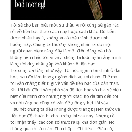
Tôi sẽ cho bạn biết một sự thật: Ai rồi cũng sẽ gặp rắc
rối về tiền bạc theo cách này hoặc cách khác. Dù kiếm
được nhiều hay ít, không ai có thể tránh được tình
huống này. Chúng ta thường không nhận ra do mọi
người quan niệm rằng đây là một điều đáng xấu hổ
không nên nhắc tới. Vì vậy, chúng ta luôn nghĩ rằng mình
là người duy nhất gặp khó khăn về tiền bạc.
Tôi cũng đã từng như vậy. Tôi học ngành tài chính ở đại
học, sau đó làm trong ngành dịch vụ tài chính. Thế mà
tôi vẫn chẳng biết tí gì về vấn đề tiền bạc của bản thân.
Khi tôi bắt đầu khám phá vấn đề tiền bạc và chia sẻ hiểu
biết của mình cho những người khác, họ đã tìm đến tôi
và nói rằng họ cũng có vấn đề giống y hệt tôi vậy.
Hầu hết chúng ta đều không được trang bị kiến thức về
tiền bạc để chuẩn bị cho tương lai sau này. Nhưng rồi
tôi nhận thấy, các con số thực ra lại khá đơn giản. Nó
chẳng qua chỉ là toán. Thu nhập – Chi tiêu = Giàu có,