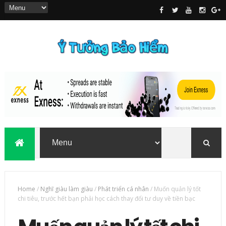
Home
/
Nghĩ giàu làm giàu
/
Phát triển cá nhân
/
Muốn quản lý tốt
chi tiêu, trước hết bạn phải học cách thay đổi tư duy về tiền bạc