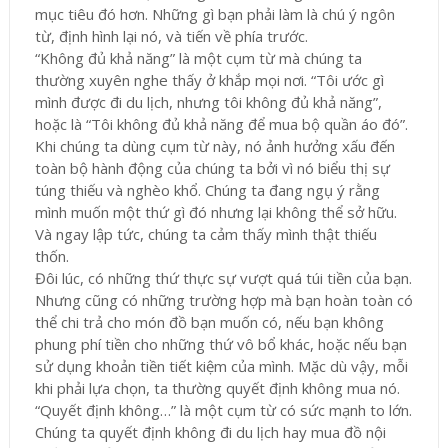
mục tiêu đó hơn. Những gì bạn phải làm là chú ý ngôn
từ, định hình lại nó, và tiến về phía trước.
“Không đủ khả năng” là một cụm từ mà chúng ta
thường xuyên nghe thấy ở khắp mọi nơi. “Tôi ước gì
mình được đi du lịch, nhưng tôi không đủ khả năng”,
hoặc là “Tôi không đủ khả năng để mua bộ quần áo đó”.
Khi chúng ta dùng cụm từ này, nó ảnh hưởng xấu đến
toàn bộ hành động của chúng ta bởi vì nó biểu thị sự
túng thiếu và nghèo khổ. Chúng ta đang ngụ ý rằng
mình muốn một thứ gì đó nhưng lại không thể sở hữu.
Và ngay lập tức, chúng ta cảm thấy mình thật thiếu
thốn.
Đôi lúc, có những thứ thực sự vượt quá túi tiền của bạn.
Nhưng cũng có những trường hợp mà bạn hoàn toàn có
thể chi trả cho món đồ bạn muốn có, nếu bạn không
phung phí tiền cho những thứ vô bổ khác, hoặc nếu bạn
sử dụng khoản tiền tiết kiệm của mình. Mặc dù vậy, mỗi
khi phải lựa chọn, ta thường quyết định không mua nó.
“Quyết định không…” là một cụm từ có sức mạnh to lớn.
Chúng ta quyết định không đi du lịch hay mua đồ nội