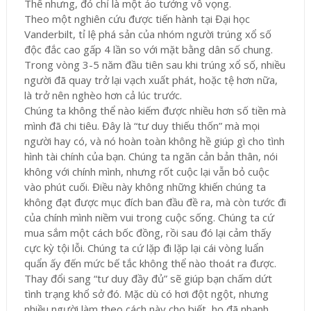
Thế nhưng, đó chỉ là một ảo tưởng vô vọng.
Theo một nghiên cứu được tiến hành tại Đại học
Vanderbilt, tỉ lệ phá sản của nhóm người trúng xổ số
độc đắc cao gấp 4 lần so với mặt bằng dân số chung.
Trong vòng 3-5 năm đầu tiên sau khi trúng xổ số, nhiều
người đã quay trở lại vạch xuất phát, hoặc tệ hơn nữa,
là trở nên nghèo hơn cả lúc trước.
Chúng ta không thể nào kiếm được nhiều hơn số tiền mà
mình đã chi tiêu. Đây là “tư duy thiếu thốn” mà mọi
người hay có, và nó hoàn toàn không hề giúp gì cho tình
hình tài chính của bạn. Chúng ta ngăn cản bản thân, nói
không với chính mình, nhưng rốt cuộc lại vẫn bỏ cuộc
vào phút cuối. Điều này không những khiến chúng ta
không đạt được mục đích ban đầu đề ra, mà còn tước đi
của chính mình niềm vui trong cuộc sống. Chúng ta cứ
mua sắm một cách bốc đồng, rồi sau đó lại cảm thấy
cực kỳ tội lỗi. Chúng ta cứ lặp đi lặp lại cái vòng luẩn
quẩn ấy đến mức bế tắc không thể nào thoát ra được.
Thay đổi sang “tư duy đầy đủ” sẽ giúp bạn chấm dứt
tình trạng khổ sở đó. Mặc dù có hơi đột ngột, nhưng
nhiều người làm theo cách này cho biết, họ đã nhanh