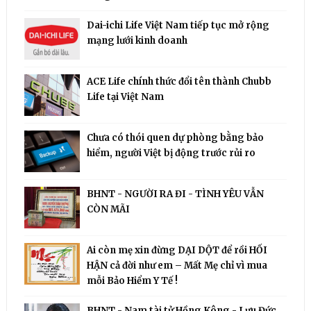
Dai-ichi Life Việt Nam tiếp tục mở rộng
mạng lưới kinh doanh
ACE Life chính thức đổi tên thành Chubb
Life tại Việt Nam
Chưa có thói quen dự phòng bằng bảo
hiểm, người Việt bị động trước rủi ro
BHNT - NGƯỜI RA ĐI - TÌNH YÊU VẪN
CÒN MÃI
Ai còn mẹ xin đừng DẠI DỘT để rồi HỐI
HẬN cả đời như em – Mất Mẹ chỉ vì mua
mỗi Bảo Hiểm Y Tế !
BHNT - Nam tài tử Hồng Kông - Lưu Đức