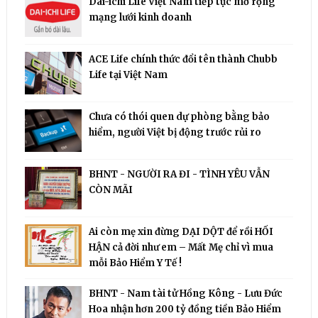
Dai-ichi Life Việt Nam tiếp tục mở rộng
mạng lưới kinh doanh
ACE Life chính thức đổi tên thành Chubb
Life tại Việt Nam
Chưa có thói quen dự phòng bằng bảo
hiểm, người Việt bị động trước rủi ro
BHNT - NGƯỜI RA ĐI - TÌNH YÊU VẪN
CÒN MÃI
Ai còn mẹ xin đừng DẠI DỘT để rồi HỐI
HẬN cả đời như em – Mất Mẹ chỉ vì mua
mỗi Bảo Hiểm Y Tế !
BHNT - Nam tài tử Hồng Kông - Lưu Đức
Hoa nhận hơn 200 tỷ đồng tiền Bảo Hiểm