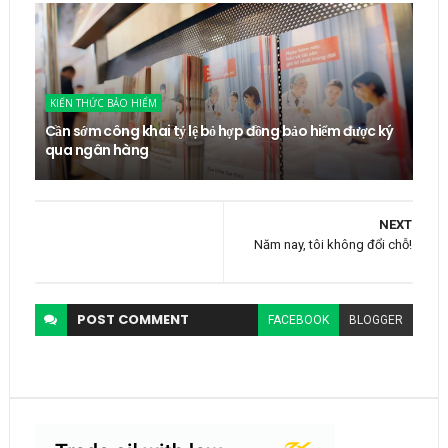
KIẾN THỨC BẢO HIỂM
Cần sớm công khai tỷ lệ bỏ hợp đồng bảo hiểm được ký
qua ngân hàng
NEXT
Năm nay, tôi không đổi chỗ!
POST
COMMENT
FACEBOOK
BLOGGER