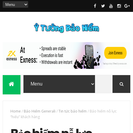
Home
/
Bảo Hiểm Generali
/
Tin tức bảo hiểm
/
Bảo hiểm nỗ lực
“hiểu” khách hàng