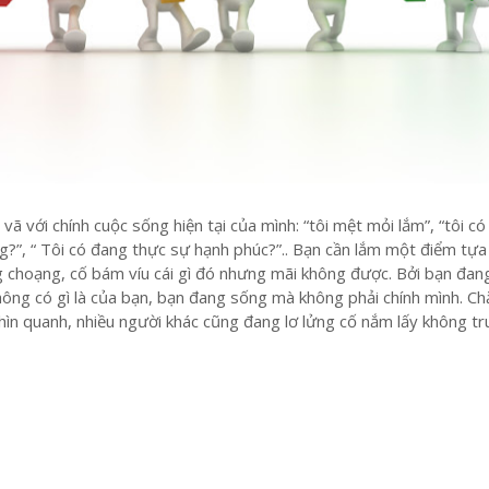
 vã với chính cuộc sống hiện tại của mình: “tôi mệt mỏi lắm”, “tôi c
?”, “ Tôi có đang thực sự hạnh phúc?”.. Bạn cần lắm một điểm tự
g choạng, cố bám víu cái gì đó nhưng mãi không được. Bởi bạn đan
hông có gì là của bạn, bạn đang sống mà không phải chính mình. Ch
nhìn quanh, nhiều người khác cũng đang lơ lửng cố nắm lấy không t