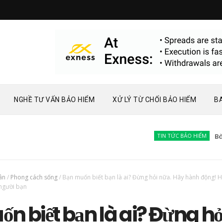
NGHỀ TƯ VẤN BẢO HIỂM
XỬ LÝ TỪ CHỐI BẢO HIỂM
B
TIN TỨC BẢO HIỂM
Bàn về p
ân
/
Phong cách sống
/
Bạn muốn biết bạn là ai? Đừng hỏi nữa. Hãy hành động! 
 người bạn
n biết bạn là ai? Đừng hỏ