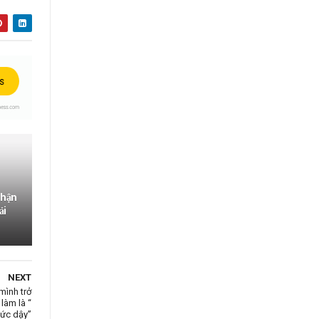
phận
ải
NEXT
ình trở
làm là “
ức dậy”