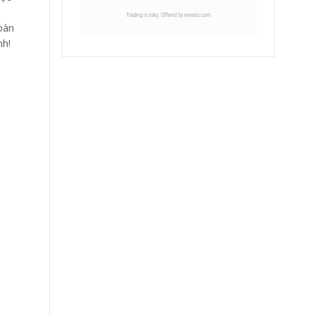
oàn
nh!