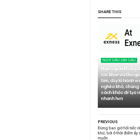
SHARE THIS
NGHĨ GIÀU LÀM GIÀU
Người giàu khẳng đ
sức khỏe và thời gia
tiền, đấy là hành vi
nghèo khó, chúng 
cách khác để tạo ra
nhanh hơn
PREVIOUS
Đừng bao giờ hối tiếc 
khứ, bởi ở thời điểm ấy
muốn