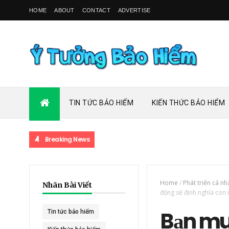
HOME
ABOUT
CONTACT
ADVERTISE
TIN TỨC BẢO HIỂM
KIẾN THỨC BẢO HIỂM
Breaking News
Home
/
Phát triển cá nh
Nhãn Bài Viết
động sẽ định nghĩa con
Bạn muố
Tin tức bảo hiểm