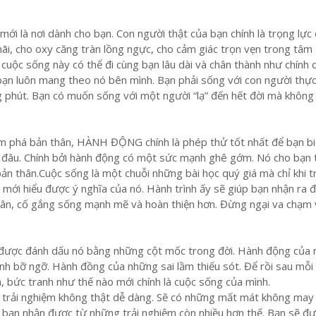
ới là nơi dành cho bạn. Con người thật của bạn chính là trọng lực
ãi, cho oxy căng tràn lồng ngực, cho cảm giác trọn vẹn trong tâm
 cuộc sống này có thể đi cùng bạn lâu dài và chân thành như chính 
bạn luôn mang theo nó bên mình. Bạn phải sống với con người thự
 phút. Bạn có muốn sống với một người “lạ” đến hết đời mà không 
ám phá bản thân, HÀNH ĐỘNG chính là phép thử tốt nhất để bạn bi
ở đâu. Chính bởi hành động có một sức mạnh ghê gớm. Nó cho bạn t
ản thân.Cuộc sống là một chuỗi những bài học quý giá mà chỉ khi tr
mới hiểu được ý nghĩa của nó. Hành trình ấy sẽ giúp bạn nhận ra đ
thân, cố gắng sống mạnh mẽ và hoàn thiện hơn. Đừng ngại va chạm 
được đánh dấu nó bằng những cột mốc trong đời. Hành động của
ênh bỡ ngỡ. Hành đồng của những sai lầm thiếu sót. Để rồi sau mỗi 
, bức tranh như thế nào mới chính là cuộc sống của mình.
 trải nghiệm không thật dễ dàng. Sẽ có những mất mát không may
à bạn nhận được từ những trải nghiệm còn nhiều hơn thế. Bạn sẽ đ