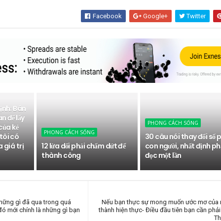
Facebook
Google+
Twitter
ịnh: Bán
n để lấy
PHONG CÁCH SỐNG
 của kẻ
PHONG CÁCH SỐNG
tôi có
30 câu nói thay đổi số 
 giá trị
12 lừa dối phải chấm dứt để
con người, nhất định ph
thành công
đọc một lần
những gì đã qua trong quá
Nếu bạn thực sự mong muốn ước mơ của m
 đó mới chính là những gì bạn
thành hiện thực- Điều đầu tiên bạn cần phải 
Th