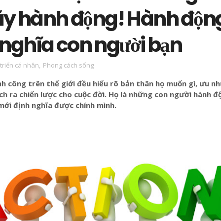
ãy hành động! Hành độn
 nghĩa con người bạn
triển cá nhân
,
Phong cách sống
 công trên thế giới đều hiểu rõ bản thân họ muốn gì, ưu n
ch ra chiến lược cho cuộc đời. Họ là những con người hành đ
mới định nghĩa được chính mình.