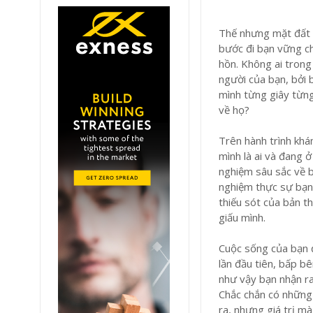
Thế nhưng mặt đất m
bước đi bạn vững ch
hồn. Không ai trong
người của bạn, bởi 
mình từng giây từng
về họ?
Trên hành trình kh
mình là ai và đang 
nghiệm sâu sắc về b
nghiệm thực sự bạn 
thiếu sót của bản 
giấu mình.
Cuộc sống của bạn 
lần đầu tiên, bấp b
như vậy bạn nhận ra
Chắc chắn có những
ra, nhưng giá trị m