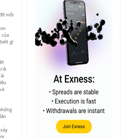
 để mỗi
con
c của
biết gì
ết
rải
ải
iều
và
 những
lần
 xảy
ược