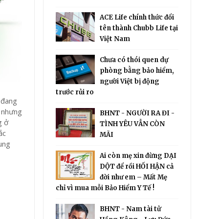
ACE Life chính thức đổi
tên thành Chubb Life tại
Việt Nam
Chưa có thói quen dự
phòng bằng bảo hiểm,
người Việt bị động
trước rủi ro
ó đang
a nhưng
BHNT - NGƯỜI RA ĐI -
g ở
TÌNH YÊU VẪN CÒN
ắc
MÃI
rung
Ai còn mẹ xin đừng DẠI
DỘT để rồi HỐI HẬN cả
đời như em – Mất Mẹ
chỉ vì mua mỗi Bảo Hiểm Y Tế !
BHNT - Nam tài tử