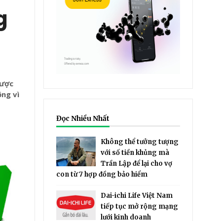
g
hược
ộng vì
Đọc Nhiều Nhất
Không thể tưởng tượng
với số tiền khủng mà
Trần Lập để lại cho vợ
con từ 7 hợp đồng bảo hiểm
Dai-ichi Life Việt Nam
tiếp tục mở rộng mạng
lưới kinh doanh