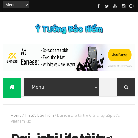
Home
/
Tin tức bảo hiểm
/
Dai-ichi Life tài trợ Giải chạy tiếp sức
Vietnam Kiz