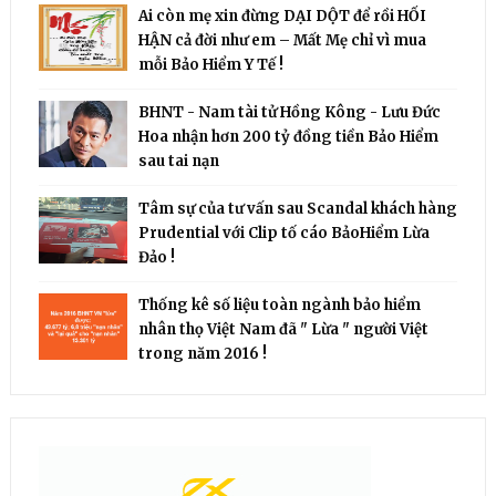
Ai còn mẹ xin đừng DẠI DỘT để rồi HỐI
HẬN cả đời như em – Mất Mẹ chỉ vì mua
mỗi Bảo Hiểm Y Tế !
BHNT - Nam tài tử Hồng Kông - Lưu Đức
Hoa nhận hơn 200 tỷ đồng tiền Bảo Hiểm
sau tai nạn
Tâm sự của tư vấn sau Scandal khách hàng
Prudential với Clip tố cáo BảoHiểm Lừa
Đảo !
Thống kê số liệu toàn ngành bảo hiểm
nhân thọ Việt Nam đã " Lừa " người Việt
trong năm 2016 !