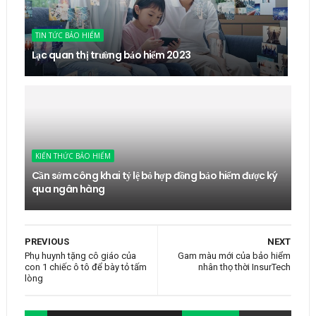
TIN TỨC BẢO HIỂM
Lạc quan thị trường bảo hiểm 2023
KIẾN THỨC BẢO HIỂM
Cần sớm công khai tỷ lệ bỏ hợp đồng bảo hiểm được ký
qua ngân hàng
PREVIOUS
NEXT
Phụ huynh tặng cô giáo của
Gam màu mới của bảo hiểm
con 1 chiếc ô tô để bày tỏ tấm
nhân thọ thời InsurTech
lòng