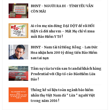
BHNT - NGƯỜI RA ĐI - TÌNH YÊU VẪN
CÒN MÃI
Ai còn mẹ xin đừng DẠI DỘT để rồi HỐI
HẬN cả đời như em – Mất Mẹ chỉ vì mua
mỗi Bảo Hiểm Y Tế !
BHNT - Nam tài tử Hồng Kông - Lưu Đức
Hoa nhận hơn 200 tỷ đồng tiền Bảo Hiểm
sau tai nạn
Tâm sự của tư vấn sau Scandal khách hàng
Prudential với Clip tố cáo BảoHiểm Lừa
Đảo !
Thống kê số liệu toàn ngành bảo hiểm
nhân thọ Việt Nam đã " Lừa " người Việt
trong năm 2016 !