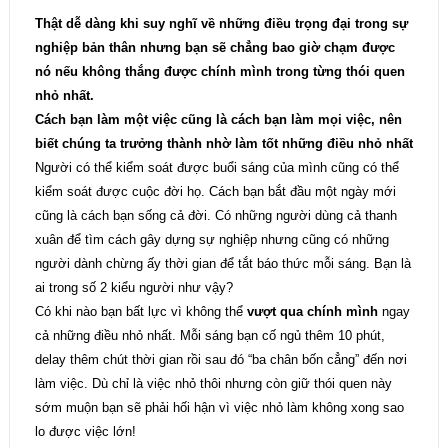
Thật dễ dàng khi suy nghĩ về những điều trọng đại trong sự
nghiệp bản thân nhưng bạn sẽ chẳng bao giờ chạm được
nó nếu không thắng được chính mình trong từng thói quen
nhỏ nhất.
Cách bạn làm một việc cũng là cách bạn làm mọi việc, nên
biết chúng ta trưởng thành nhờ làm tốt những điều nhỏ nhất
Người có thể kiểm soát được buổi sáng của mình cũng có thể
kiểm soát được cuộc đời họ. Cách bạn bắt đầu một ngày mới
cũng là cách bạn sống cả đời. Có những người dùng cả thanh
xuân để tìm cách gây dựng sự nghiệp nhưng cũng có những
người dành chừng ấy thời gian để tắt báo thức mỗi sáng. Bạn là
ai trong số 2 kiểu người như vậy?
Có khi nào bạn bất lực vì không thể
vượt qua chính mình
ngay
cả những điều nhỏ nhất. Mỗi sáng bạn cố ngủ thêm 10 phút,
delay thêm chút thời gian rồi sau đó “ba chân bốn cẳng” đến nơi
làm việc. Dù chỉ là việc nhỏ thôi nhưng còn giữ thói quen này
sớm muộn bạn sẽ phải hối hận vì việc nhỏ làm không xong sao
lo được việc lớn!