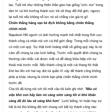
lao. Tuổi trẻ như những thiên thần gieo hạt giống “ước mơ” trong
tâm trí và khi trưởng thành sức trẻ sẽ thay đổi thế giới, ngược
lại tuổi trẻ nếu không nỗ lực nó sẽ chẳng còn giá trị gì!
Chiến thắng hàng vạn kẻ địch không bằng chiến thắng
chính mình
Napoleon Hill người có ảnh hưởng mạnh mẽ nhất trong lĩnh vực
thành công cá nhân nói với cả thế giới rằng: Trong mỗi chúng ta
có một con quỷ. Sự thật kinh hoàng nhất về giống quỷ này là nó
cám dỗ chúng ta vào lười biếng. Trước mỗi quyết định chúng ta
thường cân nhắc cái được mất và dễ dàng thỏa hiệp với sự
thoải mái trước mắt. Nếu thành công là một cái thang thì thật
khó leo lên với hai tay đút túi quần.Vì vậy để thành công không
phải ai khác nhưng là chính bạn phải chiến thắng chính mình
trước đã.
Cha tôi đã từng nói với tôi một câu tôi luôn ghi nhớ: “
Nếu có
việc khó con hãy làm nó càng sớm càng tốt vì khó khăn
càng để đó lâu sẽ càng khó hơn
”. Lười biếng, trì hoãn hay sợ
hãi là kẻ thù không đội trời chung với bất kỳ thành công nào