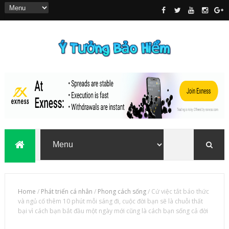
Home
/
Phát triển cá nhân
/
Phong cách sống
/
Cứ việc tắt báo thức
và ngủ cố thêm 10 phút mỗi sáng đi, cuộc đời bạn sẽ là chuỗi thất
bại vì cách bạn bắt đầu một ngày mới cũng là cách bạn sống cả đời