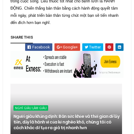
trong cuộc sống. Liều thuốc tốt nhất cho bệnh lười là HÀNH
ĐỘNG. Chiến thắng bản thân bằng cách hành động quyết tâm
mỗi ngày, phát triển bản thân từng chút một bạn sẽ tiến nhanh
đến đích hơn bạn nghĩ.
SHARE THIS
Facebook
Google+
Twitter
NGHĨ GIÀU LÀM GIÀU
Người giàu khẳng định: Bán sức khỏe và thời gian để lấy
tiền, đấy là hành vi của kẻ nghèo khó, chúng tôi có
cách khác để tạo ra giá trị nhanh hơn