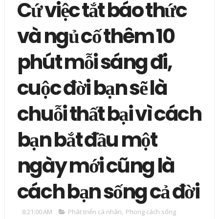
Cứ việc tắt báo thức
và ngủ cố thêm 10
phút mỗi sáng đi,
cuộc đời bạn sẽ là
chuỗi thất bại vì cách
bạn bắt đầu một
ngày mới cũng là
cách bạn sống cả đời
8:21:00 AM
Phát triển cá nhân
,
Phong cách sống