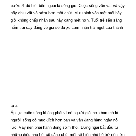
bước đi dù biết bên ngoài là sóng gió. Cuộc sống vốn vất vả vậy
hãy chịu vất vả sớm hơn một chút. Mưu sinh vốn mệt mỏi bây
giờ không chấp nhận sau này càng mệt hơn. Tuổi trẻ sẵn sàng
nếm trải cay đắng về già sẽ được cảm nhận trái ngọt của thành
tựu.
Áp lực cuộc sống không phải vì có người giỏi hơn bạn mà là
người sống có mục đích hơn bạn và vẫn đang hàng ngày nỗ
lực. Vậy nên phải hành động sớm thôi. Đừng ngại bắt đầu từ
những điều nhỏ bé, cố gắng chút một sẽ biến nhỏ bé trở nên lớn