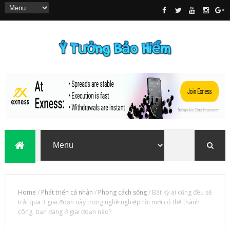
Home
/
Phát triển cá nhân
/
Phong cách sống
/
Bất kỳ ai cũng đều sẽ
trải qua 3 giai đoạn này trong nghề nghiệp rồi mới có thể thành
công, bạn đang ở giai đoạn nào?