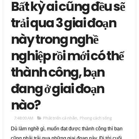
Bất kỳ ai cũng đều sẽ
trải qua 3 giai đoạn
này trong nghề
nghiệp rồi mới có thể
thành công, bạn
đang ở giai đoạn
nào?
7:48:00 AM
Phát triển cá nhân
,
Phong cách sống
Dù làm nghề gì, muốn đạt được thành công thì bạn
cũng phải trải qua những giai đoạn này. Đi tới cuối