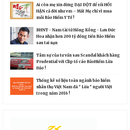
Ai còn mẹ xin đừng DẠI DỘT để rồi HỐI
HẬN cả đời như em – Mất Mẹ chỉ vì mua
mỗi Bảo Hiểm Y Tế !
BHNT - Nam tài tử Hồng Kông - Lưu Đức
Hoa nhận hơn 200 tỷ đồng tiền Bảo Hiểm
sau tai nạn
Tâm sự của tư vấn sau Scandal khách hàng
Prudential với Clip tố cáo BảoHiểm Lừa
Đảo !
Thống kê số liệu toàn ngành bảo hiểm
nhân thọ Việt Nam đã " Lừa " người Việt
trong năm 2016 !