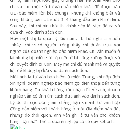
chị tự làm một loạt giấy chứng nhận kế toán viên cho
chị và cho một số tư vấn bảo hiểm khác để được bán
UL (bảo hiểm liên kết chung). Nhưng chị không biết và
cũng không bán UL suốt 3, 4 tháng đầu tiên khi đi làm.
Sau này, khi chị xin thôi thì chính sếp lôi việc đó ra và
đưa chị vào danh sách đen.
Hay một chị là quản lý lâu năm, bị hồ nghi là muốn
“nhảy” chỉ vì có người trông thấy chị đi ăn trưa với
người của doanh nghiệp bảo hiểm khác. Chị vẫn muốn ở
lại nhưng bị nhiều sức ép nên ở lại cũng không được và
chị quyết định đi luôn. May mà chị đủ mạnh mẽ và quyết
liệt để không bị đưa vào danh sách đen.
Một anh là tư vấn bảo hiểm ở miền Trung, khi nộp đơn
xin nghỉ, doanh nghiệp bảo hiểm gọi điện thoại đến từng
khách hàng. Dù khách hàng xác nhận tốt về anh, doanh
nghiệp vẫn cố tình tìm cách đưa anh vào danh sách đen.
Lý do thì cực đơn giản, chẳng hạn khi anh tư vấn hợp
đồng bảo hiểm với khách hàng ở một địa điểm nào đó,
nhưng do thói quen, anh vẫn ghi là tư vấn cho khách
hàng “tại nhà”. Thế là doanh nghiệp có cớ quy kết anh.