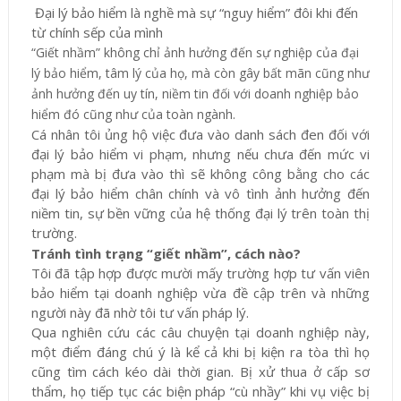
Đại lý bảo hiểm là nghề mà sự “nguy hiểm” đôi khi đến
từ chính sếp của mình
“Giết nhầm” không chỉ ảnh hưởng đến sự nghiệp của đại
lý bảo hiểm, tâm lý của họ, mà còn gây bất mãn cũng như
ảnh hưởng đến uy tín, niềm tin đối với doanh nghiệp bảo
hiểm đó cũng như của toàn ngành.
Cá nhân tôi ủng hộ việc đưa vào danh sách đen đối với
đại lý bảo hiểm vi phạm, nhưng nếu chưa đến mức vi
phạm mà bị đưa vào thì sẽ không công bằng cho các
đại lý bảo hiểm chân chính và vô tình ảnh hưởng đến
niềm tin, sự bền vững của hệ thống đại lý trên toàn thị
trường.
Tránh tình trạng “giết nhầm”, cách nào?
Tôi đã tập hợp được mười mấy trường hợp tư vấn viên
bảo hiểm tại doanh nghiệp vừa đề cập trên và những
người này đã nhờ tôi tư vấn pháp lý.
Qua nghiên cứu các câu chuyện tại doanh nghiệp này,
một điểm đáng chú ý là kể cả khi bị kiện ra tòa thì họ
cũng tìm cách kéo dài thời gian. Bị xử thua ở cấp sơ
thẩm, họ tiếp tục các biện pháp “cù nhầy” khi vụ việc bị