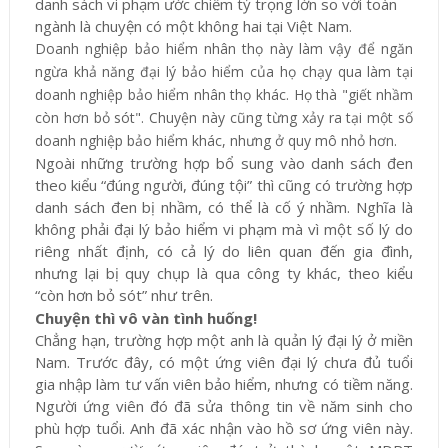
danh sách vi phạm ước chiếm tỷ trọng lớn so với toàn
ngành là chuyện có một không hai tại Việt Nam.
Doanh nghiệp bảo hiểm nhân thọ này làm vậy để ngăn
ngừa khả năng đại lý bảo hiểm của họ chạy qua làm tại
doanh nghiệp bảo hiểm nhân thọ khác. Họ thà "giết nhầm
còn hơn bỏ sót". Chuyện này cũng từng xảy ra tại một số
doanh nghiệp bảo hiểm khác, nhưng ở quy mô nhỏ hơn.
Ngoài những trường hợp bổ sung vào danh sách đen
theo kiểu “đúng người, đúng tội” thì cũng có trường hợp
danh sách đen bị nhầm, có thể là cố ý nhầm. Nghĩa là
không phải đại lý bảo hiểm vi phạm mà vì một số lý do
riêng nhất định, có cả lý do liên quan đến gia đình,
nhưng lại bị quy chụp là qua công ty khác, theo kiểu
“còn hơn bỏ sót” như trên.
Chuyện thì vô vàn tình huống!
Chẳng hạn, trường hợp một anh là quản lý đại lý ở miền
Nam. Trước đây, có một ứng viên đại lý chưa đủ tuổi
gia nhập làm tư vấn viên bảo hiểm, nhưng có tiềm năng.
Người ứng viên đó đã sửa thông tin về năm sinh cho
phù hợp tuổi. Anh đã xác nhận vào hồ sơ ứng viên này.