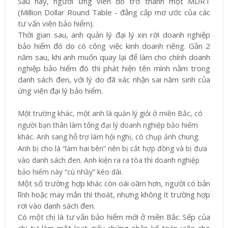
Sau này, người ứng viên đó trở thành một MDRT
(Million Dollar Round Table - đẳng cấp mơ ước của các
tư vấn viên bảo hiểm).
Thời gian sau, anh quản lý đại lý xin rời doanh nghiệp
bảo hiểm đó do có công việc kinh doanh riêng. Gần 2
năm sau, khi anh muốn quay lại để làm cho chính doanh
nghiệp bảo hiểm đó thì phát hiện tên mình nằm trong
danh sách đen, với lý do đã xác nhận sai năm sinh của
ứng viên đại lý bảo hiểm.
Một trường khác, một anh là quản lý giỏi ở miền Bắc, có
người bạn thân làm tổng đại lý doanh nghiệp bảo hiểm
khác. Anh sang hỗ trợ làm hội nghị, có chụp ảnh chung.
Anh bị cho là “làm hai bên” nên bị cắt hợp đồng và bị đưa
vào danh sách đen. Anh kiện ra ra tòa thì doanh nghiệp
bảo hiểm này “cù nhầy” kéo dài.
Một số trường hợp khác còn oái oăm hơn, người có bản
lĩnh hoặc may mắn thì thoát, nhưng không ít trường hợp
rơi vào danh sách đen.
Có một chị là tư vấn bảo hiểm mới ở miền Bắc. Sếp của