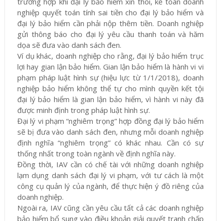
trường hợp khi đại lý bảo hiểm xin thôi, kế toán doanh
nghiệp quyết toán tính sai tiền cho đại lý bảo hiểm và
đại lý bảo hiểm cần phải nộp thêm tiền. Doanh nghiệp
gửi thông báo cho đại lý yêu cầu thanh toán và hăm
dọa sẽ đưa vào danh sách đen.
Ví dụ khác, doanh nghiệp cho rằng, đại lý bảo hiểm trục
lợi hay gian lận bảo hiểm. Gian lận bảo hiểm là hành vi vi
phạm pháp luật hình sự (hiệu lực từ 1/1/2018), doanh
nghiệp bảo hiểm không thể tự cho mình quyền kết tội
đại lý bảo hiểm là gian lận bảo hiểm, vì hành vi này đã
được minh định trong pháp luật hình sự.
Đại lý vi phạm “nghiêm trọng” hợp đồng đại lý bảo hiểm
sẽ bị đưa vào danh sách đen, nhưng mỗi doanh nghiệp
định nghĩa “nghiêm trọng” có khác nhau. Cần có sự
thống nhất trong toàn ngành về định nghĩa này.
Đồng thời, IAV cần có chế tài với những doanh nghiệp
lạm dụng danh sách đại lý vi phạm, với tư cách là một
công cụ quản lý của ngành, để thực hiện ý đồ riêng của
doanh nghiệp.
Ngoài ra, IAV cũng cần yêu cầu tất cả các doanh nghiệp
bảo hiểm bổ sung vào điều khoản giải quyết tranh chấp