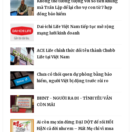
Không thể tưởng tượng với số tiền khủng
mà Trần Lập để lại cho vợ con từ 7 hợp
đồng bảo hiểm
Dai-ichi Life Việt Nam tiếp tục mở rộng
mạng lưới kinh doanh
ACE Life chính thức đổi tên thành Chubb
Life tại Việt Nam
Chưa có thói quen dự phòng bằng bảo
hiểm, người Việt bị động trước rủi ro
BHNT - NGƯỜI RA ĐI - TÌNH YÊU VẪN
CÒN MÃI
Ai còn mẹ xin đừng DẠI DỘT để rồi HỐI
HẬN cả đời như em – Mất Mẹ chỉ vì mua