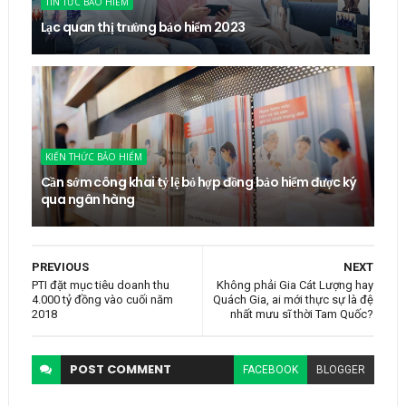
TIN TỨC BẢO HIỂM
Lạc quan thị trường bảo hiểm 2023
KIẾN THỨC BẢO HIỂM
Cần sớm công khai tỷ lệ bỏ hợp đồng bảo hiểm được ký
qua ngân hàng
PREVIOUS
NEXT
PTI đặt mục tiêu doanh thu
Không phải Gia Cát Lượng hay
4.000 tỷ đồng vào cuối năm
Quách Gia, ai mới thực sự là đệ
2018
nhất mưu sĩ thời Tam Quốc?
POST
COMMENT
FACEBOOK
BLOGGER