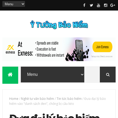
Home
/
Nghề tư vấn bảo hiểm
/
Tin tức bảo hiểm
/
Đưa đại lý bảo
hiểm vào “danh sách đen”, chống bị câu kéo