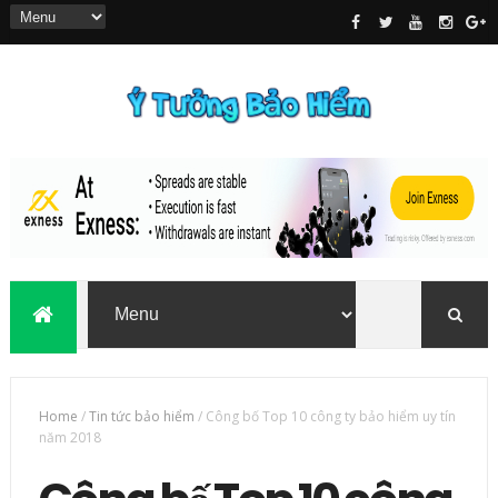
Home
/
Tin tức bảo hiểm
/
Công bố Top 10 công ty bảo hiểm uy tín
năm 2018