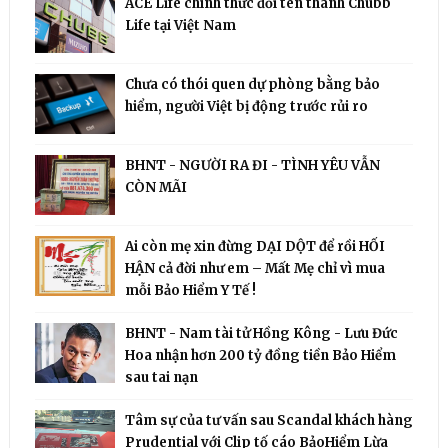
ACE Life chính thức đổi tên thành Chubb
Life tại Việt Nam
Chưa có thói quen dự phòng bằng bảo
hiểm, người Việt bị động trước rủi ro
BHNT - NGƯỜI RA ĐI - TÌNH YÊU VẪN
CÒN MÃI
Ai còn mẹ xin đừng DẠI DỘT để rồi HỐI
HẬN cả đời như em – Mất Mẹ chỉ vì mua
mỗi Bảo Hiểm Y Tế !
BHNT - Nam tài tử Hồng Kông - Lưu Đức
Hoa nhận hơn 200 tỷ đồng tiền Bảo Hiểm
sau tai nạn
Tâm sự của tư vấn sau Scandal khách hàng
Prudential với Clip tố cáo BảoHiểm Lừa