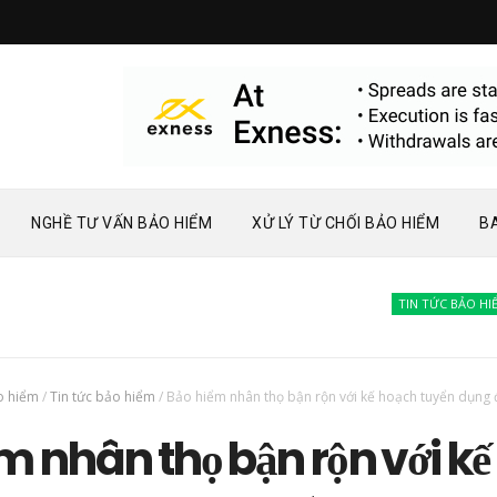
NGHỀ TƯ VẤN BẢO HIỂM
XỬ LÝ TỪ CHỐI BẢO HIỂM
B
TIN TỨC BẢO HIỂM
B
o hiểm
/
Tin tức bảo hiểm
/
Bảo hiểm nhân thọ bận rộn với kế hoạch tuyển dụng đ
m nhân thọ bận rộn với kế