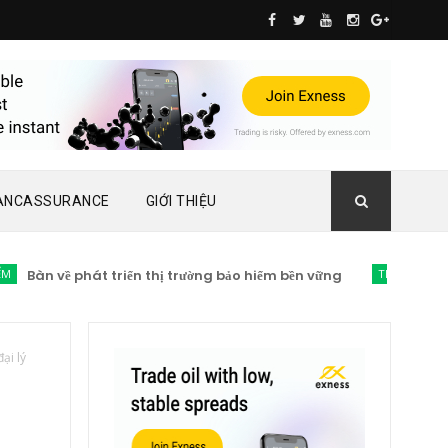
ANCASSURANCE
GIỚI THIỆU
àn về phát triển thị trường bảo hiểm bền vững
TIN TỨC BẢO HIỂM
ại lý