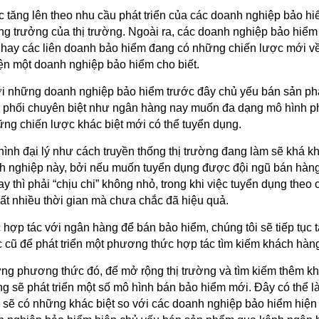
ục tăng lên theo nhu cầu phát triển của các doanh nghiệp bảo h
ng trưởng của thị trường. Ngoài ra, các doanh nghiệp bảo hiểm
g hay các liên doanh bảo hiểm đang có những chiến lược mới v
iện một doanh nghiệp bảo hiểm cho biết.
với những doanh nghiệp bảo hiểm trước đây chủ yếu bán sản p
 phối chuyên biệt như ngân hàng nay muốn đa dạng mô hình p
ững chiến lược khác biệt mới có thể tuyển dụng.
 hình đại lý như cách truyền thống thị trường đang làm sẽ khá k
h nghiệp này, bởi nếu muốn tuyển dụng được đội ngũ bán hàng
y thì phải “chịu chi” không nhỏ, trong khi việc tuyển dụng theo
ất nhiều thời gian mà chưa chắc đã hiệu quả.
c hợp tác với ngân hàng để bán bảo hiểm, chúng tôi sẽ tiếp tục 
 cũ để phát triển một phương thức hợp tác tìm kiếm khách hàn
ng phương thức đó, để mở rộng thị trường và tìm kiếm thêm k
ng sẽ phát triển một số mô hình bán bảo hiểm mới. Đây có thể l
sẽ có những khác biệt so với các doanh nghiệp bảo hiểm hiện t