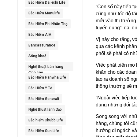
Bảo Hiểm Dai-ichi Life
“Con số này tiếp t
Bảo Hiểm Manulife
cũng như tốc độ tă
mới vào thị trườn
Bảo Hiểm Phi Nhân Thọ
tuyển dụng”, đại d
Bảo Hiểm AIA
Vị này cho rằng, 
Bancassurance
qua các kênh phân
phối sẽ phải có nh
Sống khoẻ
Việc phát triển mô
Nghệ thuật bán hàng
khăn cho các doan
đỉnh cao
Bảo Hiểm Hanwha Life
tạo ra doanh số nga
thông thường sẽ m
Bảo Hiểm Y Tế
“Ngoài việc tiếp tụ
Bảo Hiểm Generali
dụng những đối tác
Nghệ thuật lãnh đạo
Song song với nhữ
Bảo hiểm Chubb Life
hàng, chúng tôi cũ
hướng đi ngách và 
Bảo Hiểm Sun Life