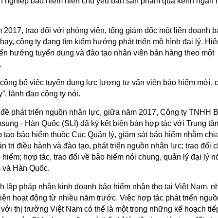
h nghiệp bảo hiểm hiện chủ yếu bán sản phẩm qua kênh ngân
 2017, trao đổi với phóng viên, tổng giám đốc một liên doanh 
ay, công ty đang tìm kiếm hướng phát triển mô hình đại lý. Hiện
yển hướng tuyển dụng và đào tạo nhân viên bán hàng theo một
.
công bố việc tuyển dụng lực lượng tư vấn viên bảo hiểm mới, c
y”, lãnh đạo công ty nói.
 đề phát triển nguồn nhân lực, giữa năm 2017, Công ty TNHH 
ung - Hàn Quốc (SLI) đã ký kết biên bản hợp tác với Trung tâ
 tạo bảo hiểm thuộc Cục Quản lý, giám sát bảo hiểm nhằm chi
n trị điều hành và đào tạo, phát triển nguồn nhân lực; trao đổi 
hiểm; hợp tác, trao đổi về bảo hiểm nói chung, quản lý đại lý n
m và Hàn Quốc.
nh lập pháp nhân kinh doanh bảo hiểm nhân thọ tại Việt Nam, 
iện hoạt động từ nhiều năm trước. Việc hợp tác phát triển nguồ
với thị trường Việt Nam có thể là một trong những kế hoạch tiế