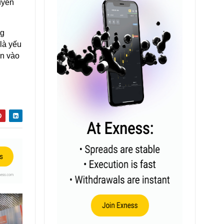
uyên
ng
là yếu
ân vào