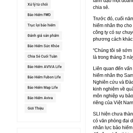
lãnh đạo một doan
Xử lý từ chối
chia sẻ.
Bảo Hiểm FWD
Trước đó, cuối năm
hiểm nhân thọ cho h
Trục lợi bảo hiểm
công ty có sự chu
Đánh giá sản phẩm
phương cách khác
Bảo Hiểm Sức Khỏe
“Chúng tôi sẽ sớm 
Chia Sẻ Cuối Tuần
là trong tháng 3 nà
Bảo Hiểm AVIVA Life
Liên quan đến vấn
hiểm nhân thọ Sams
Bảo Hiểm Fubon Life
Nghiên cứu và Đào
Bảo Hiểm Map Life
kinh nghiệm về quả
môn nghiệp vụ bảo 
Bảo Hiểm Aviva
riêng của Việt Na
Giới Thiệu
SLI hiện chưa thà
có văn phòng đại d
nhân lực bảo hiểm 