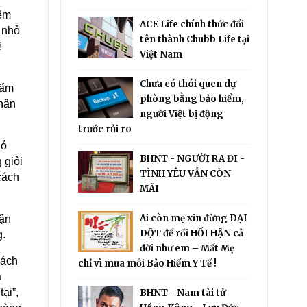
iểm
ACE Life chính thức đổi
 nhỏ
tên thành Chubb Life tại
ề
Việt Nam
Chưa có thói quen dự
hẩm
phòng bằng bảo hiểm,
hân
người Việt bị động
trước rủi ro
hó
BHNT - NGƯỜI RA ĐI -
 giỏi
TÌNH YÊU VẪN CÒN
 cách
MÃI
Ai còn mẹ xin đừng DẠI
tận
DỘT để rồi HỐI HẬN cả
g.
đời như em – Mất Mẹ
hách
chỉ vì mua mỗi Bảo Hiểm Y Tế !
à
ại”,
BHNT - Nam tài tử