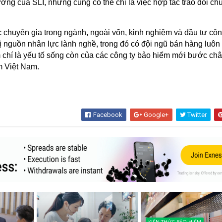
ường của SLI, nhưng cũng có thể chỉ là việc hợp tác trao đổi ch
c chuyên gia trong ngành, ngoài vốn, kinh nghiệm và đầu tư cô
ị nguồn nhân lực lành nghề, trong đó có đội ngũ bán hàng luôn 
m chí là yếu tố sống còn của các công ty bảo hiểm mới bước ch
m Việt Nam.
Facebook
Google+
Twitter