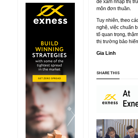
để xâm nhập thị tr
môn đơn thuần.
Tuy nhiên, theo cá
nghệ, việc chuẩn b
tố quan trọng, thậ
thị trường bảo hiể
Gia Linh
SHARE THIS