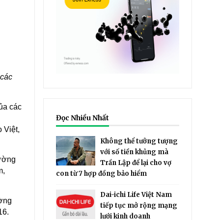
 các
ủa các
Đọc Nhiều Nhất
ố
 Việt,
Không thể tưởng tượng
với số tiền khủng mà
rường
Trần Lập để lại cho vợ
m,
con từ 7 hợp đồng bảo hiểm
Dai-ichi Life Việt Nam
ường
tiếp tục mở rộng mạng
016.
lưới kinh doanh