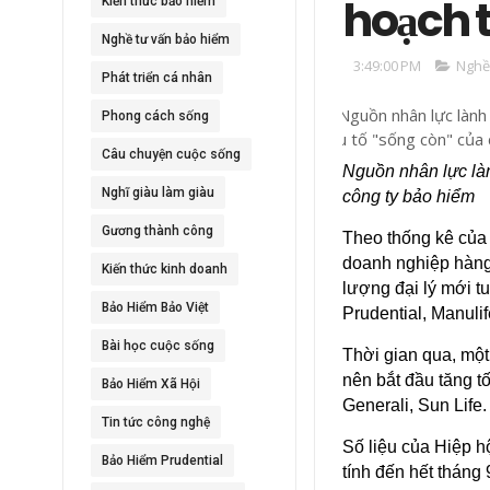
hoạch t
Kiến thức bảo hiểm
Nghề tư vấn bảo hiểm
3:49:00 PM
Nghề
Phát triển cá nhân
Phong cách sống
Câu chuyện cuộc sống
Nguồn nhân lực làn
Nghĩ giàu làm giàu
công ty bảo hiểm
Gương thành công
Theo thống kê của 
doanh nghiệp hàng
Kiến thức kinh doanh
lượng đại lý mới t
Bảo Hiểm Bảo Việt
Prudential, Manulif
Bài học cuộc sống
Thời gian qua, một
nên bắt đầu tăng t
Bảo Hiểm Xã Hội
Generali, Sun Life
Tin tức công nghệ
Số liệu của Hiệp hộ
Bảo Hiểm Prudential
tính đến hết tháng