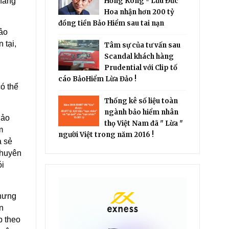
 hàng
Hồng Kông - Lưu Đức
Hoa nhận hơn 200 tỷ
đồng tiền Bảo Hiểm sau tai nạn
bảo
 tại,
Tâm sự của tư vấn sau
Scandal khách hàng
Prudential với Clip tố
cáo BảoHiểm Lừa Đảo !
ó thể
Thống kê số liệu toàn
ngành bảo hiểm nhân
Bảo
thọ Việt Nam đã " Lừa "
m
người Việt trong năm 2016 !
a sẻ
chuyên
ói
nhưng
n
p theo