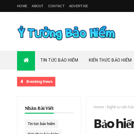
HOME
ABOUT
CONTACT
ADVERTISE
TIN TỨC BẢO HIỂM
KIẾN THỨC BẢO HIỂM
Breaking News
Home
/
Nghề tư vấn bả
Nhãn Bài Viết
Bảo hiể
Tin tức bảo hiểm