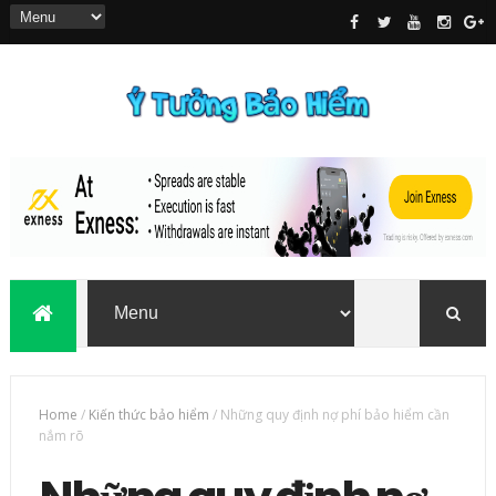
Home
/
Kiến thức bảo hiểm
/
Những quy định nợ phí bảo hiểm cần
nắm rõ