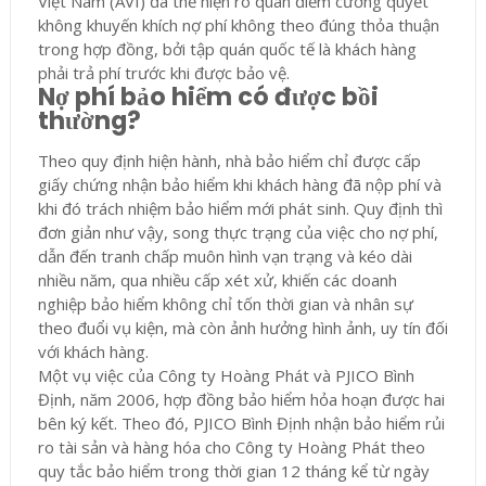
Việt Nam (AVI) đã thể hiện rõ quan điểm cương quyết
không khuyến khích nợ phí không theo đúng thỏa thuận
trong hợp đồng, bởi tập quán quốc tế là khách hàng
phải trả phí trước khi được bảo vệ.
Nợ phí bảo hiểm có được bồi
thường?
Theo quy định hiện hành, nhà bảo hiểm chỉ được cấp
giấy chứng nhận bảo hiểm khi khách hàng đã nộp phí và
khi đó trách nhiệm bảo hiểm mới phát sinh. Quy định thì
đơn giản như vậy, song thực trạng của việc cho nợ phí,
dẫn đến tranh chấp muôn hình vạn trạng và kéo dài
nhiều năm, qua nhiều cấp xét xử, khiến các doanh
nghiệp bảo hiểm không chỉ tốn thời gian và nhân sự
theo đuổi vụ kiện, mà còn ảnh hưởng hình ảnh, uy tín đối
với khách hàng.
Một vụ việc của Công ty Hoàng Phát và PJICO Bình
Định, năm 2006, hợp đồng bảo hiểm hỏa hoạn được hai
bên ký kết. Theo đó, PJICO Bình Định nhận bảo hiểm rủi
ro tài sản và hàng hóa cho Công ty Hoàng Phát theo
quy tắc bảo hiểm trong thời gian 12 tháng kể từ ngày