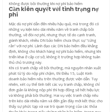
Không được bồi thường khi nợ phí bảo hiểm
Cần kiên quyết với tình trạng nợ
phí
Mặc dù nợ phí dẫn đến nhiều hậu quả, mà trong đó có
những vụ kiện kéo dài nhiều năm về tranh chấp bồi
thường, về đòi nợ phí, nhưng thực tế do cạnh tranh,
giành khách, nhiều DN bảo hiểm chưa thực sự “cứng
rắn” với nợ phí. Lãnh đạo các DN bảo hiểm đều khẳng
định, không cho khách hàng nợ phí bảo hiểm, nhưng khi
triển khai ở cấp cơ sở, không ít trường hợp không tuân
thủ chủ trương này.
Khi có tranh chấp về bồi thường, mà nguyên nhân xuất
phát từ lý do nộp phí chậm, thì Điều 15, Luật Kinh
doanh bảo hiểm nêu trên thường được viện dẫn. Tuy
nhiên, xét cụ thể tình tiết các vụ tranh chấp, không chỉ
đơn giản là không nộp phí thì hợp đồng sẽ hết hiệu lực
và không phải bồi thường. Hai vụ việc tranh chấp nêu
trên kéo dài nhiều năm và đến gần đây mới kết thúc cho
thấy sự phức tạp và vai trò quan trọng của các thỏa
thuận khác trong giấy chứng nhận bảo hiểm, trong quy