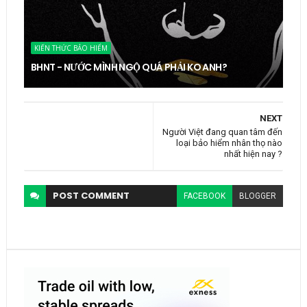
KIẾN THỨC BẢO HIỂM
BHNT - NƯỚC MÌNH NGỘ QUÁ PHẢI KO ANH?
NEXT
Người Việt đang quan tâm đến
loại bảo hiểm nhân thọ nào
nhất hiện nay ?
POST
COMMENT
FACEBOOK
BLOGGER