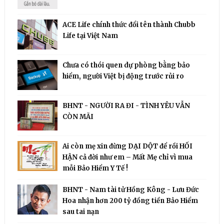
ACE Life chính thức đổi tên thành Chubb
Life tại Việt Nam
Chưa có thói quen dự phòng bằng bảo
hiểm, người Việt bị động trước rủi ro
BHNT - NGƯỜI RA ĐI - TÌNH YÊU VẪN
CÒN MÃI
Ai còn mẹ xin đừng DẠI DỘT để rồi HỐI
HẬN cả đời như em – Mất Mẹ chỉ vì mua
mỗi Bảo Hiểm Y Tế !
BHNT - Nam tài tử Hồng Kông - Lưu Đức
Hoa nhận hơn 200 tỷ đồng tiền Bảo Hiểm
sau tai nạn