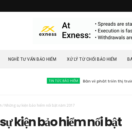
NGHỀ TƯ VẤN BẢO HIỂM
XỬ LÝ TỪ CHỐI BẢO HIỂM
B
TIN TỨC BẢO HIỂM
Bàn về phát triển thị trường bả
m
/
Những sự kiện bảo hiểm nổi bật năm 2017
ự kiện bảo hiểm nổi bật