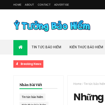
HOME
ABOUT
CONTACT
ADVERTISE
TIN TỨC BẢO HIỂM
KIẾN THỨC BẢO HIỂM
Breaking News
Home
/
Tin tức bảo hiể
Nhãn Bài Viết
Những s
Tin tức bảo hiểm