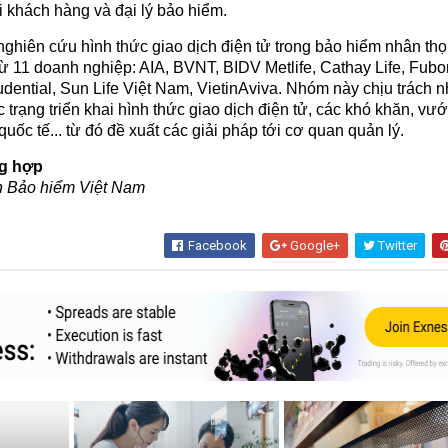
ại khách hàng và đại lý bảo hiểm.
hiên cứu hình thức giao dịch điện tử trong bảo hiểm nhân th
 11 doanh nghiệp: AIA, BVNT, BIDV Metlife, Cathay Life, Fubon
dential, Sun Life Việt Nam, VietinAviva. Nhóm này chịu trách 
 trạng triển khai hình thức giao dịch điện tử, các khó khăn, vư
ốc tế... từ đó đề xuất các giải pháp tới cơ quan quản lý.
ng hợp
h Bảo hiểm Việt Nam
Facebook
Google+
Twitter