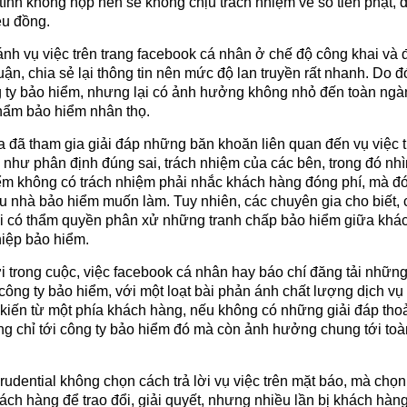
tình không nộp nên sẽ không chịu trách nhiệm về số tiền phạt, 
iệu đồng.
nh vụ việc trên trang facebook cá nhân ở chế độ công khai và
ận, chia sẻ lại thông tin nên mức độ lan truyền rất nhanh. Do đó
g ty bảo hiểm, nhưng lại có ảnh hưởng không nhỏ đến toàn ngà
phẩm bảo hiểm nhân thọ.
a đã tham gia giải đáp những băn khoăn liên quan đến vụ việc 
như phân định đúng sai, trách nhiệm của các bên, trong đó nhì
m không có trách nhiệm phải nhắc khách hàng đóng phí, mà đó 
ếu nhà bảo hiểm muốn làm. Tuy nhiên, các chuyên gia cho biết, 
i có thẩm quyền phân xử những tranh chấp bảo hiểm giữa khá
iệp bảo hiểm.
 trong cuộc, việc facebook cá nhân hay báo chí đăng tải nhữn
 công ty bảo hiểm, với một loạt bài phản ánh chất lượng dịch vụ
kiến từ một phía khách hàng, nếu không có những giải đáp tho
g chỉ tới công ty bảo hiểm đó mà còn ảnh hưởng chung tới toà
Prudential không chọn cách trả lời vụ việc trên mặt báo, mà chọ
hách hàng để trao đổi, giải quyết, nhưng nhiều lần bị khách hàng