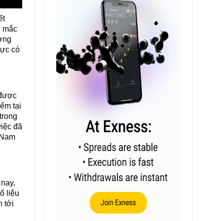
ết
g mắc
ương
cực có
 được
ểm tại
trong
việc đã
t Nam
 nay,
ố liệu
 tới