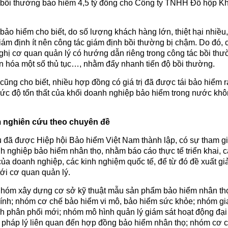
bồi thường bảo hiểm 4,5 tỷ đồng cho Công ty TNHH Đồ hộp K
ảo hiểm cho biết, do số lượng khách hàng lớn, thiệt hại nhiều
iám định ít nên công tác giám định bồi thường bị chậm. Do đó, 
hị cơ quan quản lý có hướng dẫn riêng trong công tác bồi th
n hóa một số thủ tục…, nhằm đẩy nhanh tiến độ bồi thường.
ũng cho biết, nhiều hợp đồng có giá trị đã được tái bảo hiểm r
ức độ tổn thất của khối doanh nghiệp bảo hiểm trong nước kh
 nghiên cứu theo chuyên đề
 đã được Hiệp hội Bảo hiểm Việt Nam thành lập, có sự tham g
 nghiệp bảo hiểm nhân thọ, nhằm báo cáo thực tế triển khai, 
a doanh nghiệp, các kinh nghiệm quốc tế, để từ đó đề xuất giả
tới cơ quan quản lý.
hóm xây dựng cơ sở kỹ thuật mẫu sản phẩm bảo hiểm nhân th
hính; nhóm cơ chế bảo hiểm vi mô, bảo hiểm sức khỏe; nhóm gi
nh phân phối mới; nhóm mô hình quản lý giám sát hoạt động đại 
 pháp lý liên quan đến hợp đồng bảo hiểm nhân thọ; nhóm cơ 