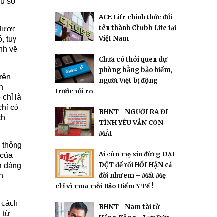
dù số
ACE Life chính thức đổi
tên thành Chubb Life tại
 được
Việt Nam
, tuy
nh về
Chưa có thói quen dự
phòng bằng bảo hiểm,
trên
người Việt bị động
n
trước rủi ro
chỉ là
chỉ có
BHNT - NGƯỜI RA ĐI -
ch
TÌNH YÊU VẪN CÒN
MÃI
g thông
Ai còn mẹ xin đừng DẠI
 của
DỘT để rồi HỐI HẬN cả
ả đáng
n
đời như em – Mất Mẹ
chỉ vì mua mỗi Bảo Hiểm Y Tế !
n cách
BHNT - Nam tài tử
 từ