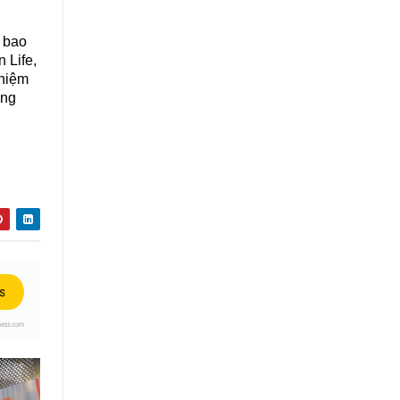
ọ bao
 Life,
nhiệm
ớng