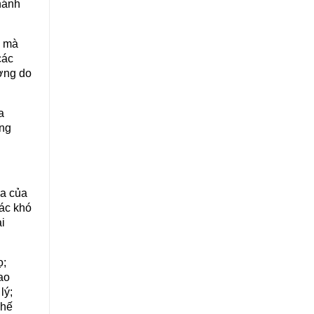
hánh
, mà
các
ường do
a
ông
ia của
các khó
i
ọ;
ao
lý;
chế