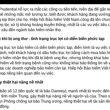
Prudential nỗ lực ra mắt các công cụ tiên tiến, hiện đại để gắn k
hế những mắc mớ tương tự, biết được khách hàng đang vướn
 kịp thời cho họ. Hiệp hội Bảo hiểm Việt Nam cũng đã lên ch
p tác xử lý khủng hoảng truyền thông, nhất là các vụ việc tiêu 
 xấu đến ngành bảo hiểm nhân thọ.
hi bị ung thư - tình trạng trục lợi có diễn biến phức tạp
g trục lợi bảo hiểm có diễn biến phức tạp, điển hình là vụ việc
nh, một khách hàng có dấu hiệu trục lợi bằng cách mua bảo hi
 hiểm nhân thọ khi đã bị bệnh ung thư, nhưng không khai báo 
hiểm về tình trạng bệnh cũng như không khai báo thông tin về 
tại các doanh nghiệp bảo hiểm còn lại. Hiệp hội Bảo hiểm Việ
họp riêng liên quan đến vụ việc.
 thiệt hại nặng nề nhất
bão số 12 (tên quốc tế là bão Damrey), mạnh nhất từ trước đến
 tỉnh miền Trung, gây thiệt hại nặng nề về người và của. Theo s
n Phòng chống lụt bão Trung ương, riêng thiệt hại về tài sản lên
 đồng.