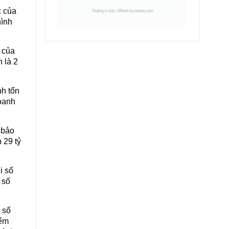
c của
hình
 của
 là 2
nh tổn
doanh
 bảo
 29 tỷ
i số
 số
 số
iểm