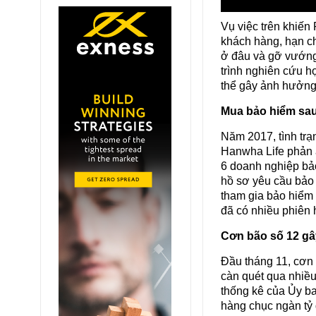
Vụ việc trên khiến 
khách hàng, hạn c
ở đâu và gỡ vướng
trình nghiên cứu hợ
thể gây ảnh hưởng
Mua bảo hiểm sau k
Năm 2017, tình trạn
Hanwha Life phản á
6 doanh nghiệp bảo
hồ sơ yêu cầu bảo 
tham gia bảo hiểm 
đã có nhiều phiên 
Cơn bão số 12 gây
Đầu tháng 11, cơn 
càn quét qua nhiều
thống kê của Ủy ba
hàng chục ngàn tỷ