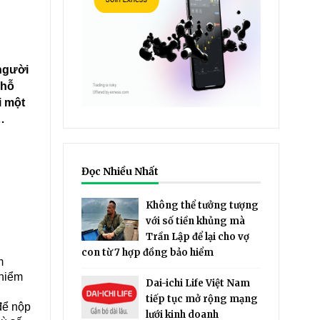
 người
 hỗ
i một
…
Đọc Nhiều Nhất
Không thể tưởng tượng
với số tiền khủng mà
Trần Lập để lại cho vợ
con từ 7 hợp đồng bảo hiểm
m
 hiểm
Dai-ichi Life Việt Nam
tiếp tục mở rộng mạng
để nộp
lưới kinh doanh