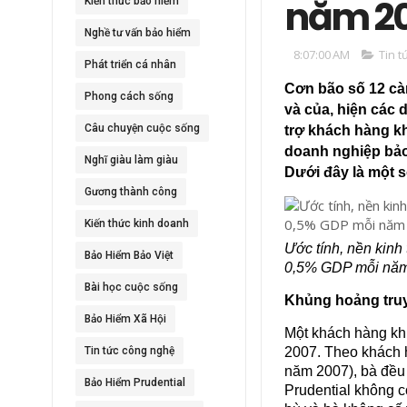
năm 20
Kiến thức bảo hiểm
Nghề tư vấn bảo hiểm
8:07:00 AM
Tin t
Phát triển cá nhân
Cơn bão số 12 càn
Phong cách sống
và của, hiện các 
Câu chuyện cuộc sống
trợ khách hàng kh
doanh nghiệp bả
Nghĩ giàu làm giàu
Dưới đây là một s
Gương thành công
Kiến thức kinh doanh
Ước tính, nền kinh 
Bảo Hiểm Bảo Việt
0,5% GDP mỗi năm 
Bài học cuộc sống
Khủng hoảng truyề
Bảo Hiểm Xã Hội
Một khách hàng kh
Tin tức công nghệ
2007. Theo khách 
năm 2007), bà đều 
Bảo Hiểm Prudential
Prudential không 