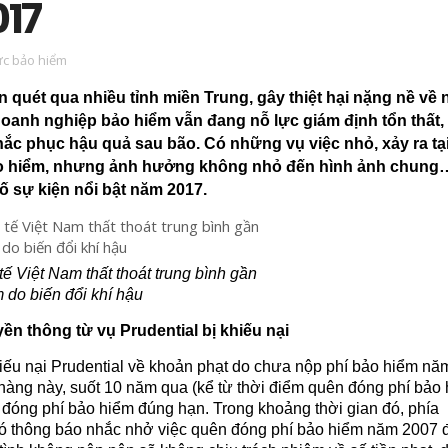
17
ức bảo hiểm
 quét qua nhiều tỉnh miền Trung, gây thiệt hại nặng nề về
doanh nghiệp bảo hiểm vẫn đang nỗ lực giám định tổn thất,
ắc phục hậu quả sau bão. Có những vụ việc nhỏ, xảy ra tạ
o hiểm, nhưng ảnh hưởng không nhỏ đến hình ảnh chung
ố sự kiện nổi bật năm 2017.
tế Việt Nam thất thoát trung bình gần
do biến đổi khí hậu
n thông từ vụ Prudential bị khiếu nại
iếu nại Prudential về khoản phạt do chưa nộp phí bảo hiểm nă
hàng này, suốt 10 năm qua (kể từ thời điểm quên đóng phí bảo
đóng phí bảo hiểm đúng hạn. Trong khoảng thời gian đó, phía
có thông báo nhắc nhở việc quên đóng phí bảo hiểm năm 2007 