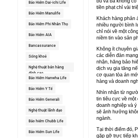
bù và bà không cố 
Bảo Hiểm Dai-ichi Life
tiền phạt chỉ vài tr
Bảo Hiểm Manulife
Khách hàng phản á
Bảo Hiểm Phi Nhân Thọ
nhiều người bình lu
chỉ nói về một côn
Bảo Hiểm AIA
niềm tin vào sản 
Bancassurance
Không ít chuyên gi
các diễn đàn mạng 
Sống khoẻ
nhận, hãng bảo hiể
Nghệ thuật bán hàng
dịch vụ gia tăng n
đỉnh cao
cơ quan tòa án mớ
Bảo Hiểm Hanwha Life
hàng và doanh ngh
Bảo Hiểm Y Tế
Nhìn nhận từ người
tin tiêu cực về một
Bảo Hiểm Generali
doanh nghiệp và ý 
Nghệ thuật lãnh đạo
sẽ ảnh hưởng khôn
ngành.
Bảo hiểm Chubb Life
Tại thời điểm đó, 
Bảo Hiểm Sun Life
gặp gỡ trực tiếp k