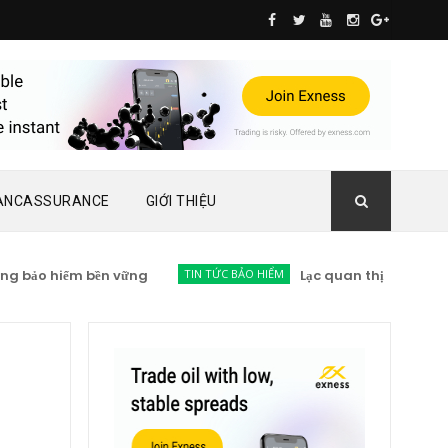
ANCASSURANCE
GIỚI THIỆU
o hiểm bền vững
TIN TỨC BẢO HIỂM
Lạc quan thị trường bảo hiểm