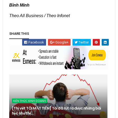
Bình Minh
Theo All Business / Theo Infonet
SHARE THIS
Facebook
Google+
Twitter
KIẾN THỨC KINH DOANH
[Thi viết TÔI MẤT TIỀN] Tôi đã rút ra được những bài
học như thế...