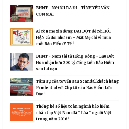
BHNT - NGƯỜI RA ĐI - TÌNH YÊU VẪN
CÒN MÃI
Ai còn mẹ xin đừng DẠI DỘT để rồi HỐI
HẬN cả đời như em – Mất Mẹ chỉ vì mua
mỗi Bảo Hiểm Y Tế !
BHNT - Nam tài tử Hồng Kông - Lưu Đức
Hoa nhận hơn 200 tỷ đồng tiền Bảo Hiểm
sau tai nạn
Tâm sự của tư vấn sau Scandal khách hàng
Prudential với Clip tố cáo BảoHiểm Lừa
Đảo !
Thống kê số liệu toàn ngành bảo hiểm
nhân thọ Việt Nam đã " Lừa " người Việt
trong năm 2016 !