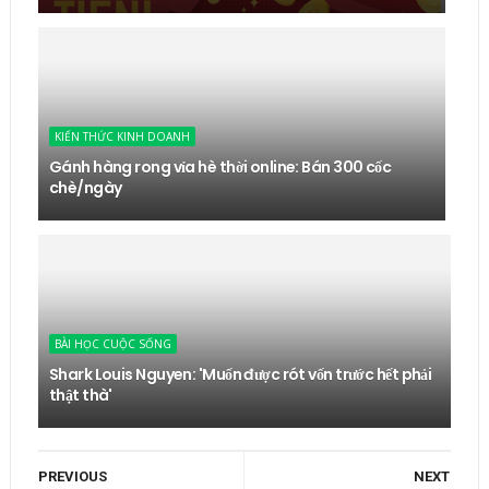
KIẾN THỨC KINH DOANH
Gánh hàng rong vỉa hè thời online: Bán 300 cốc
chè/ngày
BÀI HỌC CUỘC SỐNG
Shark Louis Nguyen: 'Muốn được rót vốn trước hết phải
thật thà'
PREVIOUS
NEXT