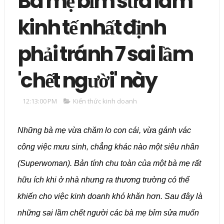
Bà mẹ bỉm sữa làm
kinh tế nhất định
phải tránh 7 sai lầm
'chết người' này
12:13:00 PM
Kiến thức kinh doanh
Những bà mẹ vừa chăm lo con cái, vừa gánh vác
công việc mưu sinh, chẳng khác nào một siêu nhân
(Superwoman). Bản tính chu toàn của một bà mẹ rất
hữu ích khi ở nhà nhưng ra thương trường có thể
khiến cho việc kinh doanh khó khăn hơn. Sau đây là
những sai lầm chết người các bà mẹ bỉm sửa muốn