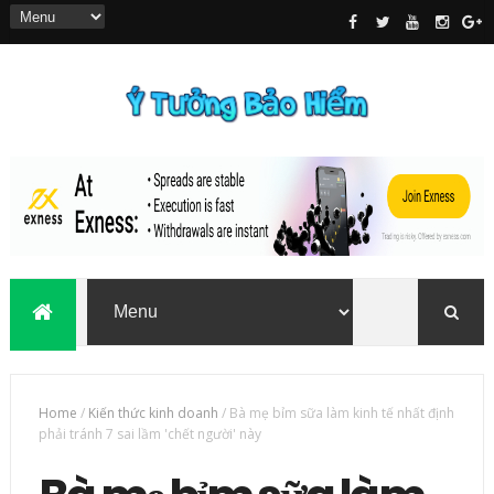
Home
/
Kiến thức kinh doanh
/
Bà mẹ bỉm sữa làm kinh tế nhất định
phải tránh 7 sai lầm 'chết người' này