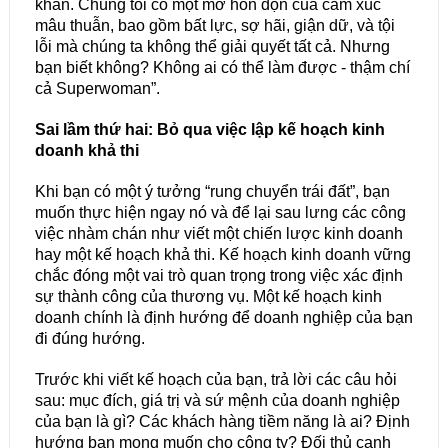
khăn. Chúng tôi có một mớ hỗn độn của cảm xúc
mâu thuẫn, bao gồm bất lực, sợ hãi, giận dữ, và tội
lỗi mà chúng ta không thể giải quyết tất cả. Nhưng
bạn biết không? Không ai có thể làm được - thậm chí
cả Superwoman”.
Sai lầm thứ hai: Bỏ qua việc lập kế hoạch kinh
doanh khả thi
Khi bạn có một ý tưởng “rung chuyển trái đất”, bạn
muốn thực hiện ngay nó và để lại sau lưng các công
việc nhàm chán như viết một chiến lược kinh doanh
hay một kế hoạch khả thi. Kế hoạch kinh doanh vững
chắc đóng một vai trò quan trọng trong việc xác định
sự thành công của thương vụ. Một kế hoạch kinh
doanh chính là định hướng để doanh nghiệp của bạn
đi đúng hướng.
Trước khi viết kế hoạch của bạn, trả lời các câu hỏi
sau: mục đích, giá trị và sứ mệnh của doanh nghiệp
của bạn là gì? Các khách hàng tiềm năng là ai? Định
hướng bạn mong muốn cho công ty? Đối thủ cạnh