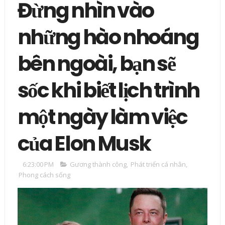
Đừng nhìn vào
những hào nhoáng
bên ngoài, bạn sẽ
sốc khi biết lịch trình
một ngày làm việc
của Elon Musk
6:23:00 PM
Gương thành công
,
Phát triển cá nhân
,
Phong cách sống