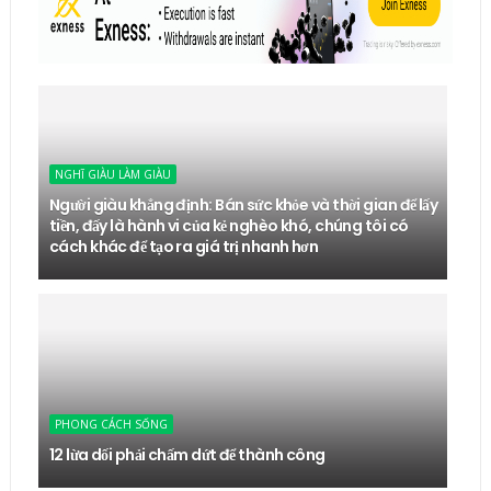
NGHĨ GIÀU LÀM GIÀU
Người giàu khẳng định: Bán sức khỏe và thời gian để lấy
tiền, đấy là hành vi của kẻ nghèo khó, chúng tôi có
cách khác để tạo ra giá trị nhanh hơn
PHONG CÁCH SỐNG
12 lừa dối phải chấm dứt để thành công