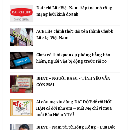
Dai-ichi Life Việt Nam tiếp tục mở rộng
mạng lưới kinh doanh
ACE Life chính thức đổi tên thành Chubb
Life tại Việt Nam
Chưa có thói quen dự phòng bằng bảo
hiểm, người Việt bị động trước rủi ro
BHNT - NGƯỜI RA ĐI - TÌNH YÊU VẪN
CÒN MÃI
Ai còn mẹ xin đừng DẠI DỘT để rồi HỐI
HẬN cả đời như em – Mất Mẹ chỉ vì mua
mỗi Bảo Hiểm Y Tế !
BHNT - Nam tài tử Hồng Kông - Lưu Đức