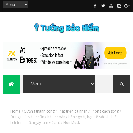
Home
/
Gương thành công
/
Phát triển cá nhân
/
Phong cách sống
/
Đừng nhìn vào những hào nhoáng bên ngoài, bạn sẽ sốc khi biết
lịch trình một ngày làm việc của Elon Musk