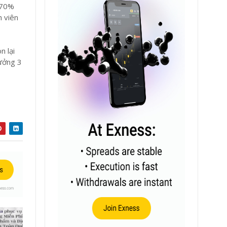
, 70%
h viên
n lại
hưởng 3