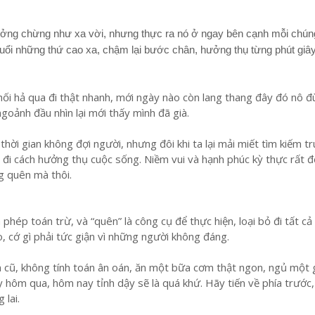
ưởng chừng như xa vời, nhưng thực ra nó ở ngay bên cạnh mỗi chúng
ổi những thứ cao xa, chậm lại bước chân, hưởng thụ từng phút giâ
ối hả qua đi thật nhanh, mới ngày nào còn lang thang đây đó nô đ
oảnh đầu nhìn lại mới thấy mình đã già.
thời gian không đợi người, nhưng đôi khi ta lại mải miết tìm kiếm t
đi cách hưởng thụ cuộc sống. Niềm vui và hạnh phúc kỳ thực rất 
ng quên mà thôi.
 phép toán trừ, và “quên” là công cụ để thực hiện, loại bỏ đi tất c
o, cớ gì phải tức giận vì những người không đáng.
cũ, không tính toán ân oán, ăn một bữa cơm thật ngon, ngủ một 
ày hôm qua, hôm nay tỉnh dậy sẽ là quá khứ. Hãy tiến về phía trước
 lai.