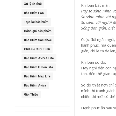
Xử lý từ chối
Khi bạn bất mãn:
Hãy so sánh mình vớ
Bảo Hiểm FWD
So sánh mình với ng
So sánh với người đ
Trục lợi bảo hiểm
Sống đơn giản, biết
Đánh giá sản phẩm
Cuộc đời ngắn ngủi, 
Bảo Hiểm Sức Khỏe
hạnh phúc, mà quên 
Chia Sẻ Cuối Tuần
giản, chỉ là ta đã lã
Bảo Hiểm AVIVA Life
Khi bạn so đo:
Hãy nghĩ đến con ng
Bảo Hiểm Fubon Life
tan, đến thế gian ta
Bảo Hiểm Map Life
So đo thiệt hơn chỉ 
Bảo Hiểm Aviva
mình thì tranh giàn
Giới Thiệu
nhiên thì mới có thể
Hạnh phúc ẩn sau s