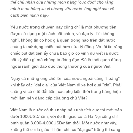
thể chủ nhân của những món hàng "cực độc" cho rằng
mình mua hàng xa xỉ nhưng yêu nước. ông nghĩ sao về
cách biện minh này?
Yêu nước trong chuyện này cũng chỉ là một phương tiện
được sử dụng một cách bất chính, vô đạo lý. Tôi không
nghĩ, không tin có học giả quan trọng nào trên đất nước
chúng ta sử dụng chiếc bút hơn nửa tỷ đồng. Và tôi tin rằng
chiếc bút đắt tiền ấy chưa bao giờ có vinh dự viết ra được
bất kỳ điều gì mà chúng ta đáng đọc. Đó là thói quen đứng
ngoài ranh giới đạo đức thông thường của người Việt.
Ngay cả những ông chủ lớn của nước ngoài cũng "hoảng"
khi thấy các "đại gia" của Việt Nam đi xe hơi quá "xịn". Phải
chăng vì có ô tô đắt tiền, các phụ kiện thời trang hàng hiệu
mới làm nên đẳng cấp của ông chủ Việt?
Việt Nam là nước có thu nhập nếu tính tích cực thì mới trên
dưới 1000USD/năm, với đô thị giàu có là Hà Nội cũng chỉ
bình quân 3.000-4.000USD/năm thôi. Một nước như vậy,
không thể coi là giàu. Thậm chí, có "đại gia" trông thì sang