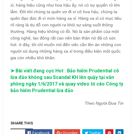
xỉ, hàng hiệu cũng như hoa hậu ấy, nó có sự quyến rũ lớn
lắm. Đôi khi chúng ta quên vợ đi vì cô hoa hậu, chúng ta
quên đạo đức đi vì món hàng xa xỉ. Hàng xa xỉ có mục tiêu
rõ ràng là dụ dỗ con người ra khỏi sự sáng suốt thông
thường. Hàng hiệu không có lỗi. Nó là sản phẩm của một
công nghệ, lao động rất cao nên bản thân nó đã có sức
hút. ở đây, tôi chỉ muốn nói đến việc cần lên án những con
người sử dụng những hàng xa xỉ trong điều kiện một quốc
gia còn nhiều khó khăn.
➤ Bài viết đang cực Hot : Bảo hiểm Prudential có
lừa đảo không sau Scandal KH lên quậy tại văn
phòng ngày 1/6/2017 và quay video tố cáo Công ty
bảo hiểm Prudential lừa đảo
Theo Người Đưa Tin
SHARE THIS
Facebook
Google+
Twitter