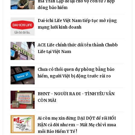
mà Trần Lập để lại cho vợ con từ 7 hợp
đồng bảo hiểm
Dai-ichi Life Việt Nam tiếp tục mở rộng
mạng lưới kinh doanh
ACE Life chính thức đổi tên thành Chubb
Life tại Việt Nam
Chưa có thói quen dự phòng bằng bảo
hiểm, người Việt bị động trước rủi ro
BHNT - NGƯỜI RA ĐI - TÌNH YÊU VẪN
CÒN MÃI
Ai còn mẹ xin đừng DẠI DỘT để rồi HỐI
HẬN cả đời như em – Mất Mẹ chỉ vì mua
mỗi Bảo Hiểm Y Tế !