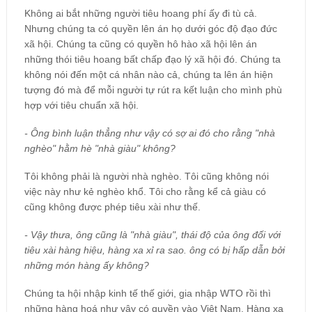
Không ai bắt những người tiêu hoang phí ấy đi tù cả.
Nhưng chúng ta có quyền lên án họ dưới góc độ đạo đức
xã hội. Chúng ta cũng có quyền hô hào xã hội lên án
những thói tiêu hoang bất chấp đạo lý xã hội đó. Chúng ta
không nói đến một cá nhân nào cả, chúng ta lên án hiện
tượng đó mà để mỗi người tự rút ra kết luận cho mình phù
hợp với tiêu chuẩn xã hội.
- Ông bình luận thẳng như vậy có sợ ai đó cho rằng "nhà
nghèo" hằm hè "nhà giàu" không?
Tôi không phải là người nhà nghèo. Tôi cũng không nói
việc này như kẻ nghèo khổ. Tôi cho rằng kể cả giàu có
cũng không được phép tiêu xài như thế.
- Vậy thưa, ông cũng là "nhà giàu", thái độ của ông đối với
tiêu xài hàng hiệu, hàng xa xỉ ra sao. ông có bị hấp dẫn bởi
những món hàng ấy không?
Chúng ta hội nhập kinh tế thế giới, gia nhập WTO rồi thì
những hàng hoá như vậy có quyền vào Việt Nam. Hàng xa