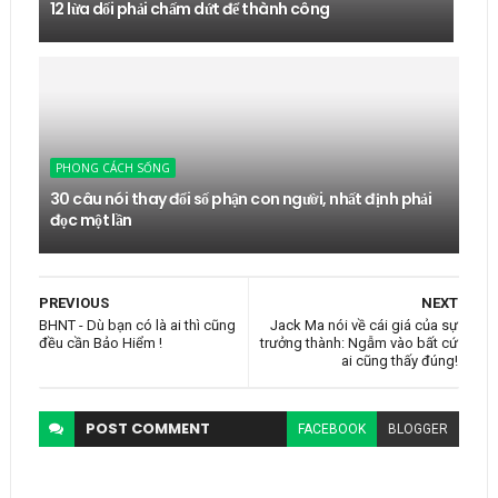
12 lừa dối phải chấm dứt để thành công
PHONG CÁCH SỐNG
30 câu nói thay đổi số phận con người, nhất định phải
đọc một lần
PREVIOUS
NEXT
BHNT - Dù bạn có là ai thì cũng
Jack Ma nói về cái giá của sự
đều cần Bảo Hiểm !
trưởng thành: Ngẫm vào bất cứ
ai cũng thấy đúng!
POST
COMMENT
FACEBOOK
BLOGGER