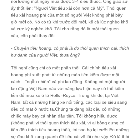
nói lương một ngày mua được 3-4 điếu thuốc. Ông giáo sư
ấy thốt lên: "Người Việt tiêu xài còn hơn cả Mỹ". Thói quen
tiêu xài hoang phí của một số người Việt không phải bây
giờ mới có. Nó có từ khi trước đổi mới, kể cả lúc nghèo khổ
và cực kỳ nghèo khổ. Tôi cho rằng đó là một thói quen
xấu, cần phải thay đổi.
- Chuyện tiêu hoang, có phải là do thói quen thích oai, thích
hư danh của người Việt, thưa ông?
Tôi nghĩ cũng chỉ có một phần thôi. Cái chính tiêu xài
hoang phí xuất phát từ những món tiền kiếm được một
cách... “ngẫu nhiên” và phi lao động. Không có một người
lao động Việt Nam nào với năng lực hiện nay có thể kiếm
tiền để mua xe ô tô Rolls -Royce. Trong khi đó, tại Việt
Nam, tất cả những hãng xe nổi tiếng, các loại xe siêu sang
đều có mặt ở nước ta.Chúng ta đang bắt đầu có những
chiếc máy bay cá nhân đầu tiên. Tôi không hiểu được
(không phải vì thói quen thích tiêu xài, vì ai bỗng dưng có
tiền đều thích tiêu hoang thôi), tại sao họ lại cưỡi lên những
sự đau khổ xung quanh để tiêu xài vô lối như vậy. Đó là thói