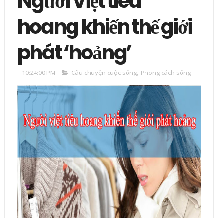
Người Việt tiêu
hoang khiến thế giới
phát ‘hoảng’
10:24:00 PM
Câu chuyện cuộc sống
,
Phong cách sống