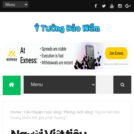
Home
/
Câu chuyện cuộc sống
/
Phong cách sống
/
Người Việt tiêu
hoang khiến thế giới phát ‘hoảng’