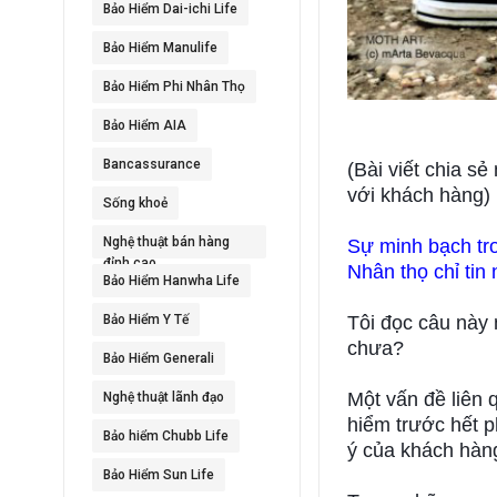
Bảo Hiểm Dai-ichi Life
Bảo Hiểm Manulife
Bảo Hiểm Phi Nhân Thọ
Bảo Hiểm AIA
Bancassurance
(Bài viết chia s
với khách hàng)
Sống khoẻ
Nghệ thuật bán hàng
Sự minh bạch tr
đỉnh cao
Nhân thọ chỉ tin
Bảo Hiểm Hanwha Life
Bảo Hiểm Y Tế
Tôi đọc câu này 
chưa?
Bảo Hiểm Generali
Một vấn đề liên q
Nghệ thuật lãnh đạo
hiểm trước hết p
Bảo hiểm Chubb Life
ý của khách hàn
Bảo Hiểm Sun Life