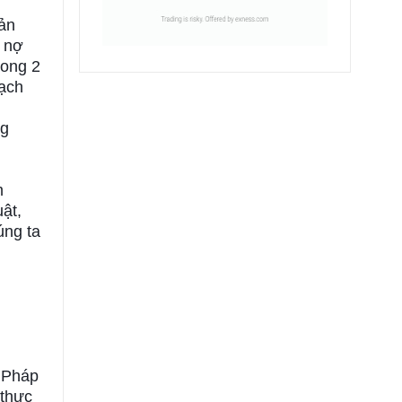
oản
n nợ
rong 2
oạch
ng
m
ật,
úng ta
.
a Pháp
 thực