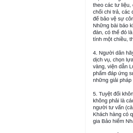
theo các tư liệu,
chối chi trả, cá
để bảo vệ sự cô
Những bài báo kh
đàn, có thể đó l
tính một chiều, t
4. Người dân hãy
dịch vụ, chọn lự
vàng, viện dẫn 
phẩm đáp ứng sự
những giải pháp 
5. Tuyệt đối khô
không phải là cá
người tư vấn (cà
Khách hàng có q
gia Bảo hiểm Nh