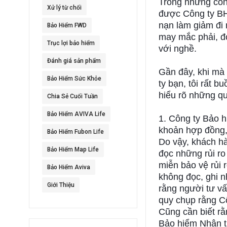
Trong những con
Xử lý từ chối
được Công ty BH
nạn làm giảm đi
Bảo Hiểm FWD
may mắc phải, đó 
Trục lợi bảo hiểm
với nghề.
Đánh giá sản phẩm
Gần đây, khi mà
Bảo Hiểm Sức Khỏe
ty bạn, tôi rất 
hiểu rõ những quy
Chia Sẻ Cuối Tuần
Bảo Hiểm AVIVA Life
1. Công ty Bảo h
khoản hợp đồng
Bảo Hiểm Fubon Life
Do vậy, khách hà
Bảo Hiểm Map Life
đọc những rủi ro
miễn bảo vệ rủi
Bảo Hiểm Aviva
không đọc, ghi n
Giới Thiệu
rằng người tư vấ
quy chụp rằng Cô
Cũng cần biết rằ
Bảo hiểm Nhân thọ