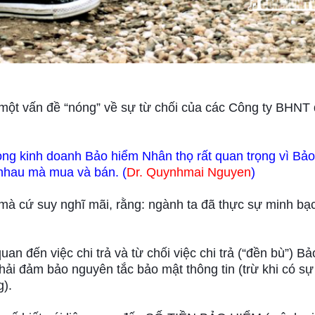
ẻ một vấn đề “nóng” về sự từ chối của các Công ty BHNT 
ong kinh doanh Bảo hiểm Nhân thọ rất quan trọng vì Bả
 nhau mà mua và bán. (
Dr. Quynhmai Nguyen
)
mà cứ suy nghĩ mãi, rằng: ngành ta đã thực sự minh bạ
uan đến việc chi trả và từ chối việc chi trả (“đền bù”) Bả
hải đảm bảo nguyên tắc bảo mật thông tin (trừ khi có s
g).