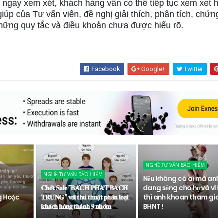
 ngày xem xét, khách hàng vẫn có thể tiếp tục xem xét 
giúp của Tư vấn viên, đề nghị giải thích, phân tích, chứn
hững quy tắc và điều khoản chưa được hiểu rõ.
Facebook
Google+
Twitter
NGHỀ TƯ VẤN BẢO HIỂM
NGHỀ TƯ VẤN BẢO HIỂM
Nếu không có ai mà an
𝐂𝐡𝐨̂́𝐭 𝐒𝐚𝐥𝐞 "𝐁𝐀́𝐂𝐇 𝐏𝐇𝐀́𝐓 𝐁𝐀́𝐂𝐇
đang sống cho họ và vì 
g Hoặc
𝐓𝐑𝐔́𝐍𝐆" 𝐯𝐨̛́𝐢 𝐭𝐡𝐮̉ 𝐭𝐡𝐮𝐚̣̂𝐭 𝐩𝐡𝐚̂𝐧 𝐥𝐨𝐚̣𝐢
thì anh khoan tham gi
𝐤𝐡𝐚́𝐜𝐡 𝐡𝐚̀𝐧𝐠 𝐭𝐡𝐚̀𝐧𝐡 𝟗 𝐧𝐡𝐨́𝐦
BHNT !