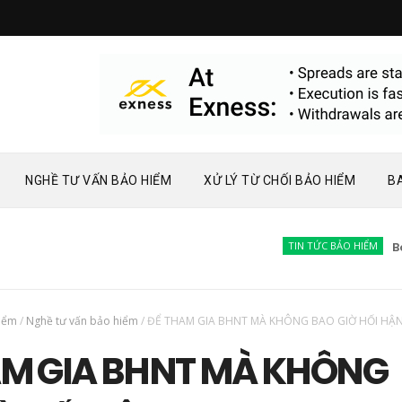
NGHỀ TƯ VẤN BẢO HIỂM
XỬ LÝ TỪ CHỐI BẢO HIỂM
B
TIN TỨC BẢO HIỂM
Bàn về ph
hiểm
/
Nghề tư vấn bảo hiểm
/
ĐỂ THAM GIA BHNT MÀ KHÔNG BAO GIỜ HỐI HẬ
AM GIA BHNT MÀ KHÔNG