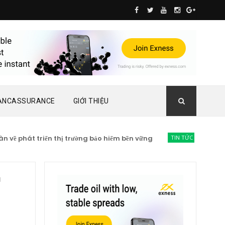
ANCASSURANCE
GIỚI THIỆU
át triển thị trường bảo hiểm bền vững
TIN TỨC BẢO HIỂM
Lạc qu
N