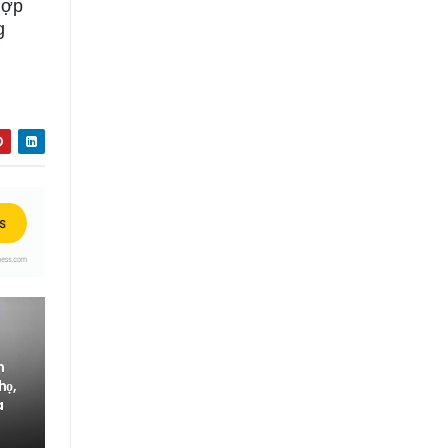
hợp
g
h
họ,
a