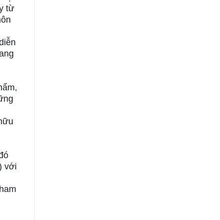
y từ
môn
diễn
mang
phẩm,
vững
 hữu
 đó
) với
tham