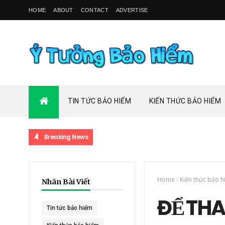
HOME
ABOUT
CONTACT
ADVERTISE
TIN TỨC BẢO HIỂM
KIẾN THỨC BẢO HIỂM
Breaking News
Home
/
Kiến thức bảo 
Nhãn Bài Viết
ĐỂ TH
Tin tức bảo hiểm