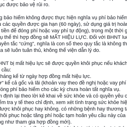
tục được bảo vệ rủi ro.
g bảo hiểm không được thực hiện nghĩa vụ phí bảo hiể
các quyền được gia hạn (60 ngày), sử dụng giá trị hoàn
 tiền để đóng phí hoặc vay phí tự động), trong một thời 
cụ thể thì hợp đồng sẽ MẤT HIỆU LỰC. Đối với BHNT lu
yên tắc “cứng”, nghĩa là con số theo quy tắc là không t
ta sẽ luôn tuân thủ, không thể viện dẫn lý do.
NT bị mất hiệu lực sẽ được quyền khôi phục nếu khác
 cầu:
tháng kể từ ngày hợp đồng mất hiệu lực.
ợ" kể cả gốc và lãi (khoản vay theo đề nghị hoặc vay phí
đóng phí bảo hiểm cho các kỳ chưa hoàn tất nghĩa vụ.
m định lại theo lời kê khai về sức khỏe và có quyền yêu 
m tra y tế theo chỉ định, xem xét tình trạng sức khỏe hiệ
được khôi phục hay không, có những bệnh hay thương t
khôi phục hoặc tăng phí hoặc tạm hoãn yêu cầu này của
ng như tham gia hợp đồng mới).