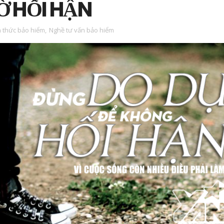
Ờ HỐI HẬN
n thức bảo hiểm
,
Nghề tư vấn bảo hiểm