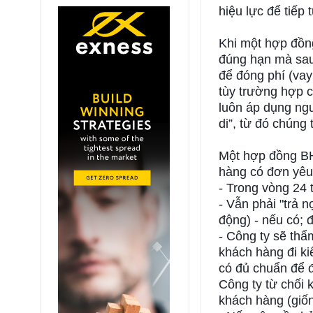
hiệu lực để tiếp 
Khi một hợp đồn
đúng hạn mà sau 
để đóng phí (vay
tùy trường hợp 
luôn áp dụng ngu
di”, từ đó chúng 
Một hợp đồng BH
hàng có đơn yêu
- Trong vòng 24 
- Vẫn phải "trả n
động) - nếu có; 
- Công ty sẽ thẩ
khách hàng đi kiể
có đủ chuẩn để 
Công ty từ chối 
khách hàng (giố