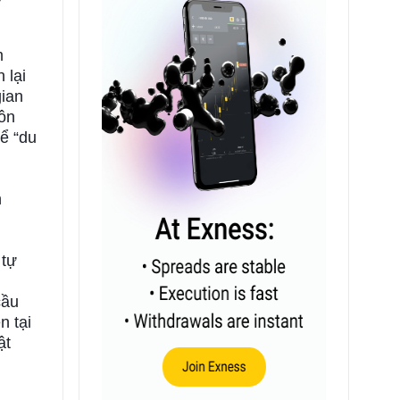
m
 lại
gian
ôn
hể “du
h
 tự
cầu
n tại
ật