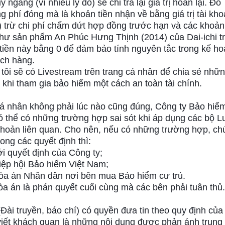
 ngang (vì nhiều lý do) sẽ chỉ trả lại giá trị hoàn lại. Đó
ng phí đóng mà là khoản tiền nhận về bằng giá trị tài kh
g) trừ chi phí chấm dứt hợp đồng trước hạn và các khoả
như sản phẩm An Phúc Hưng Thịnh (2014) của Dai-ichi t
tiền này bằng 0 để đảm bảo tính nguyên tắc trong kế h
ách hàng.
, tôi sẽ có Livestream trên trang cá nhân để chia sẻ nhữ
h khi tham gia bảo hiểm một cách an toàn tài chính.
cá nhân không phải lúc nào cũng đúng, Công ty Bảo hiể
 thể có những trường hợp sai sót khi áp dụng các bộ Lu
khoản liên quan. Cho nên, nếu có những trường hợp, ch
rong các quyết định thì:
ới quyết định của Công ty;
Hiệp hội Bảo hiểm Việt Nam;
Tòa án Nhân dân nơi bên mua Bảo hiểm cư trú.
òa án là phán quyết cuối cùng mà các bên phải tuân thủ
(Đài truyền, báo chí) có quyền đưa tin theo quy định củ
viết khách quan là những nội dung được phản ánh trung