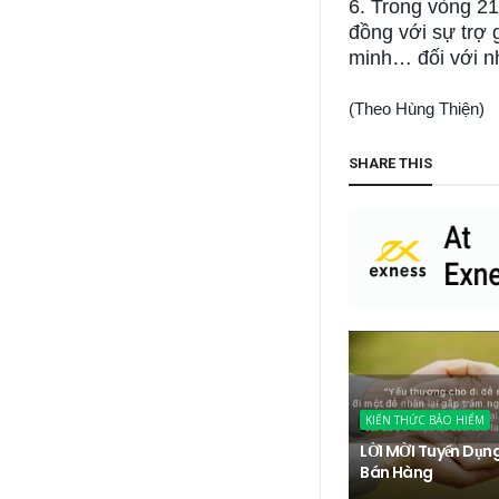
6. Trong vòng 21
đồng với sự trợ 
minh… đối với n
(Theo Hùng Thiện)
SHARE THIS
KIẾN THỨC BẢO HIỂM
LỜI MỜI Tuyển Dụn
Bán Hàng