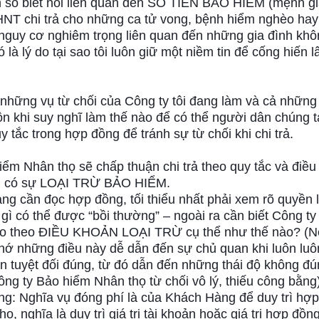
 số biết nói liên quan đến SỐ TIỀN BẢO HIỂM (mệnh gi
NT chi trả cho những ca tử vong, bệnh hiểm nghèo hay 
 nguy cơ nghiêm trọng liên quan đến những gia đình kh
là lý do tại sao tôi luôn giữ một niềm tin để cống hiến l
 những vụ từ chối của Công ty tôi đang làm và cả nhữn
buồn khi suy nghĩ làm thế nào để có thể người dân chúng t
 tắc trong hợp đồng để tránh sự từ chối khi chi trả.
iểm Nhân thọ sẽ chấp thuận chi trả theo quy tắc và điều
, có sự LOẠI TRỪ BẢO HIỂM.
ng cần đọc hợp đồng, tối thiểu nhất phải xem rõ quyền l
 gì có thể được “bồi thường” – ngoài ra cần biết Công ty
 ro theo ĐIỀU KHOẢN LOẠI TRỪ cụ thể như thế nào? (
hớ những điều này dễ dẫn đến sự chủ quan khi luôn luôn
n tuyệt đối đúng, từ đó dẫn đến những thái độ không đú
ng ty Bảo hiểm Nhân thọ từ chối vô lý, thiếu công bằng)
ng: Nghĩa vụ đóng phí là của Khách Hàng để duy trì hợ
, nghĩa là duy trì giá trị tài khoản hoặc giá trị hợp đồn