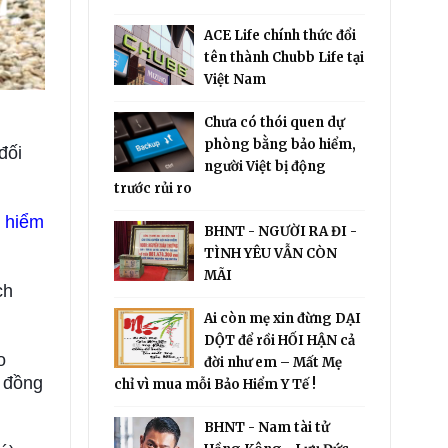
ACE Life chính thức đổi
tên thành Chubb Life tại
Việt Nam
Chưa có thói quen dự
phòng bằng bảo hiểm,
đối
người Việt bị động
trước rủi ro
o hiểm
BHNT - NGƯỜI RA ĐI -
TÌNH YÊU VẪN CÒN
MÃI
ch
Ai còn mẹ xin đừng DẠI
DỘT để rồi HỐI HẬN cả
o
đời như em – Mất Mẹ
ự đồng
chỉ vì mua mỗi Bảo Hiểm Y Tế !
BHNT - Nam tài tử