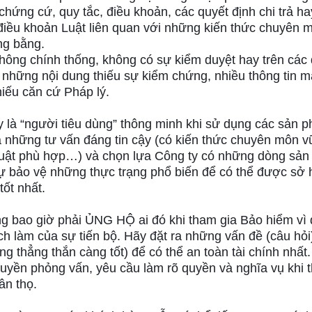
 chứng cứ, quy tắc, điều khoản, các quyết định chi trả ha
c điều khoản Luật liên quan với những kiến thức chuyên 
ng bằng.
ông chính thống, không có sự kiểm duyệt hay trên các 
à những nội dung thiếu sự kiểm chứng, nhiều thông tin 
hiếu căn cứ Pháp lý.
 là “người tiêu dùng” thông minh khi sử dụng các sản 
a những tư vấn đáng tin cậy (có kiến thức chuyên môn 
Luật phù hợp…) và chọn lựa Công ty có những dòng sản
 bảo vệ những thực trạng phổ biến để có thể được sở
tốt nhất.
ng bao giờ phải ỦNG HỘ ai đó khi tham gia Bảo hiểm vì
ch làm của sự tiến bộ. Hãy đặt ra những vấn đề (câu hỏi
ng thẳng thắn càng tốt) để có thể an toàn tài chính nhất.
uyền phỏng vấn, yêu cầu làm rõ quyền và nghĩa vụ khi 
ân thọ.