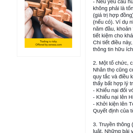
- Nếu yêu cầu hủy
không phải là tổ
(giá trị hợp đồn
(nếu có). Ví dụ 
năm đầu, khoản 
tiết kiệm cho kh
Chi tiết điều này
thông tin hữu íc
2. Một tổ chức, 
Nhân thọ cũng có
quy tắc và điều 
thấy bất hợp lý t
- Khiếu nại đối v
- Khiếu nại lên 
- Khởi kiện lên 
Quyết định của t
3. Truyền thông 
luật. Những bài 