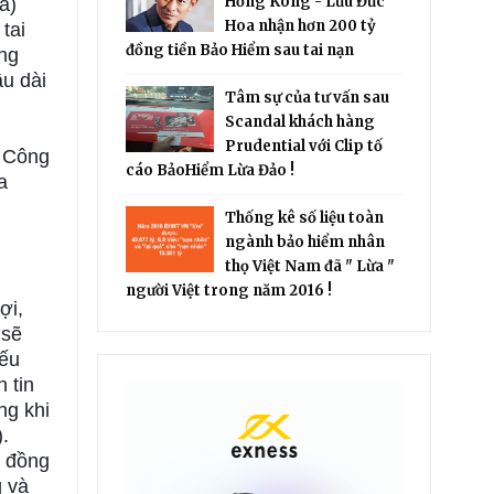
Hồng Kông - Lưu Đức
á)
Hoa nhận hơn 200 tỷ
tai
đồng tiền Bảo Hiểm sau tai nạn
ông
âu dài
Tâm sự của tư vấn sau
Scandal khách hàng
Prudential với Clip tố
g Công
cáo BảoHiểm Lừa Đảo !
a
Thống kê số liệu toàn
ngành bảo hiểm nhân
thọ Việt Nam đã " Lừa "
người Việt trong năm 2016 !
ợi,
 sẽ
Nếu
 tin
ng khi
.
p đồng
g và