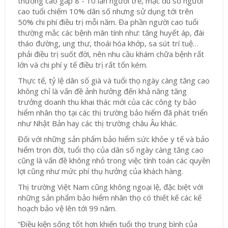
thường cao gấp 8 - 10 lần người trẻ, mặc dù số người
cao tuổi chiếm 10% dân số nhưng sử dụng tới trên
50% chi phí điều trị mỗi năm. Đa phần người cao tuổi
thường mắc các bệnh mãn tính như: tăng huyết áp, đái
tháo đường, ung thư, thoái hóa khớp, sa sút trí tuệ…
phải điều trị suốt đời, nên nhu cầu khám chữa bệnh rất
lớn và chi phí y tế điều trị rất tốn kém.
Thực tế, tỷ lệ dân số già và tuổi thọ ngày càng tăng cao
không chỉ là vấn đề ảnh hưởng đến khả năng tăng
trưởng doanh thu khai thác mới của các công ty bảo
hiểm nhân thọ tại các thị trường bảo hiểm đã phát triển
như Nhật Bản hay các thị trường châu Âu khác.
Đối với những sản phẩm bảo hiểm sức khỏe y tế và bảo
hiểm trọn đời, tuổi thọ của dân số ngày càng tăng cao
cũng là vấn đề không nhỏ trong việc tính toán các quyền
lợi cũng như mức phí thụ hưởng của khách hàng.
Thị trường Việt Nam cũng không ngoại lệ, đặc biệt với
những sản phẩm bảo hiểm nhân thọ có thiết kế các kế
hoạch bảo vệ lên tới 99 năm.
“Điều kiện sống tốt hơn khiến tuổi thọ trung bình của