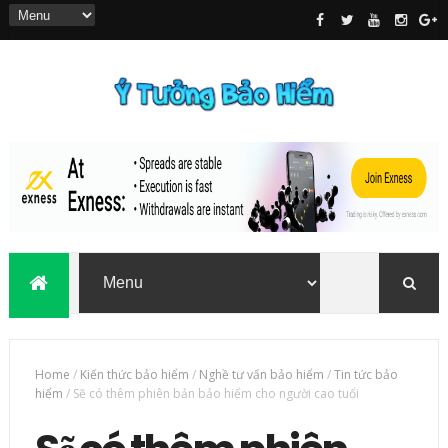
Home
/
Kiến thức bảo hiểm
/
Nghề tư vấn bảo hiểm
/
Tin tức bảo
hiểm
/
Sẽ có thêm phiên bản bảo hiểm cho người cao tuổi