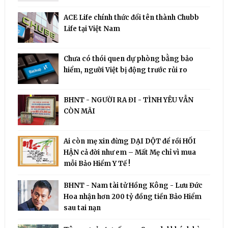
ACE Life chính thức đổi tên thành Chubb
Life tại Việt Nam
Chưa có thói quen dự phòng bằng bảo
hiểm, người Việt bị động trước rủi ro
BHNT - NGƯỜI RA ĐI - TÌNH YÊU VẪN
CÒN MÃI
Ai còn mẹ xin đừng DẠI DỘT để rồi HỐI
HẬN cả đời như em – Mất Mẹ chỉ vì mua
mỗi Bảo Hiểm Y Tế !
BHNT - Nam tài tử Hồng Kông - Lưu Đức
Hoa nhận hơn 200 tỷ đồng tiền Bảo Hiểm
sau tai nạn