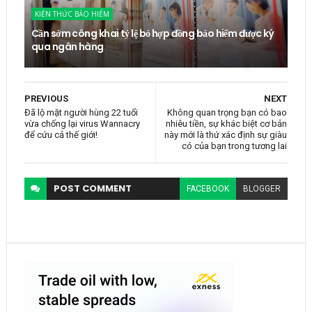
KIẾN THỨC BẢO HIỂM
Cần sớm công khai tỷ lệ bỏ hợp đồng bảo hiểm được ký
qua ngân hàng
PREVIOUS
NEXT
Đã lộ mặt người hùng 22 tuổi
Không quan trọng bạn có bao
vừa chống lại virus Wannacry
nhiêu tiền, sự khác biệt cơ bản
để cứu cả thế giới!
này mới là thứ xác định sự giàu
có của bạn trong tương lai
POST
COMMENT
FACEBOOK
BLOGGER